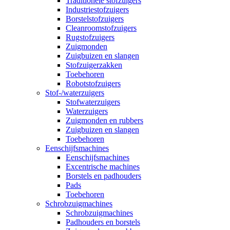
Traditionele stofzuigers
Industriestofzuigers
Borstelstofzuigers
Cleanroomstofzuigers
Rugstofzuigers
Zuigmonden
Zuigbuizen en slangen
Stofzuigerzakken
Toebehoren
Robotstofzuigers
Stof-/waterzuigers
Stofwaterzuigers
Waterzuigers
Zuigmonden en rubbers
Zuigbuizen en slangen
Toebehoren
Eenschijfsmachines
Eenschijfsmachines
Excentrische machines
Borstels en padhouders
Pads
Toebehoren
Schrobzuigmachines
Schrobzuigmachines
Padhouders en borstels