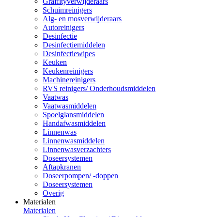
Graffityverwijderaars
Schuimreinigers
Alg- en mosverwijderaars
Autoreinigers
Desinfectie
Desinfectiemiddelen
Desinfectiewipes
Keuken
Keukenreinigers
Machinereinigers
RVS reinigers/ Onderhoudsmiddelen
Vaatwas
Vaatwasmiddelen
Spoelglansmiddelen
Handafwasmiddelen
Linnenwas
Linnenwasmiddelen
Linnenwasverzachters
Doseersystemen
Aftapkranen
Doseerpompen/ -doppen
Doseersystemen
Overig
Materialen
Materialen