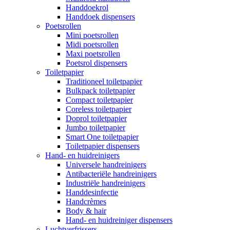
Handdoekrol
Handdoek dispensers
Poetsrollen
Mini poetsrollen
Midi poetsrollen
Maxi poetsrollen
Poetsrol dispensers
Toiletpapier
Traditioneel toiletpapier
Bulkpack toiletpapier
Compact toiletpapier
Coreless toiletpapier
Doprol toiletpapier
Jumbo toiletpapier
Smart One toiletpapier
Toiletpapier dispensers
Hand- en huidreinigers
Universele handreinigers
Antibacteriële handreinigers
Industriële handreinigers
Handdesinfectie
Handcrèmes
Body & hair
Hand- en huidreiniger dispensers
Luchtverfrissers