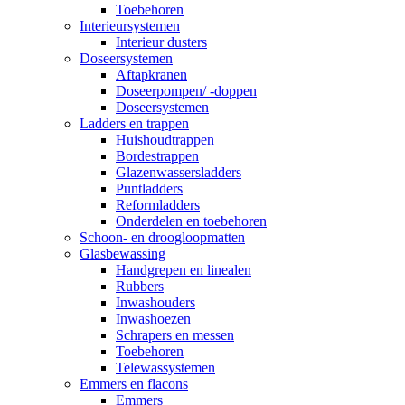
Toebehoren
Interieursystemen
Interieur dusters
Doseersystemen
Aftapkranen
Doseerpompen/ -doppen
Doseersystemen
Ladders en trappen
Huishoudtrappen
Bordestrappen
Glazenwassersladders
Puntladders
Reformladders
Onderdelen en toebehoren
Schoon- en droogloopmatten
Glasbewassing
Handgrepen en linealen
Rubbers
Inwashouders
Inwashoezen
Schrapers en messen
Toebehoren
Telewassystemen
Emmers en flacons
Emmers