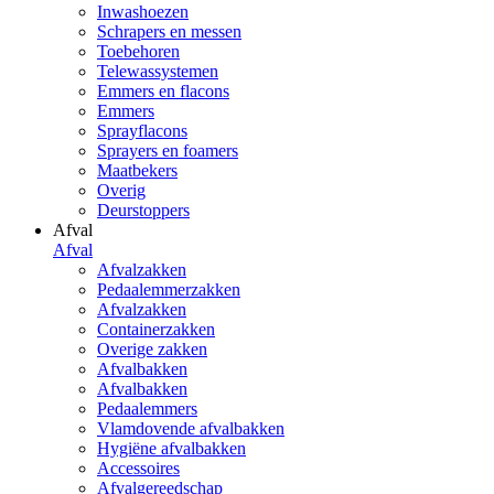
Inwashoezen
Schrapers en messen
Toebehoren
Telewassystemen
Emmers en flacons
Emmers
Sprayflacons
Sprayers en foamers
Maatbekers
Overig
Deurstoppers
Afval
Afval
Afvalzakken
Pedaalemmerzakken
Afvalzakken
Containerzakken
Overige zakken
Afvalbakken
Afvalbakken
Pedaalemmers
Vlamdovende afvalbakken
Hygiëne afvalbakken
Accessoires
Afvalgereedschap