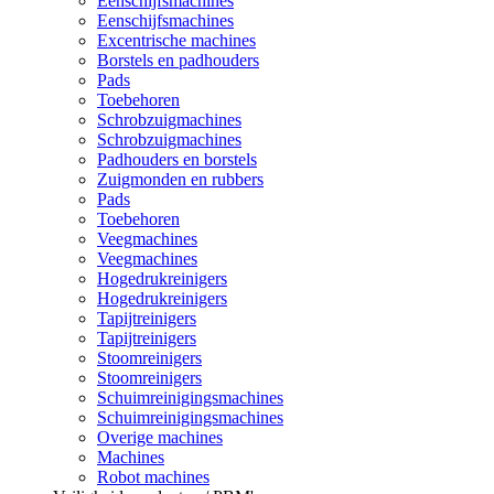
Eenschijfsmachines
Eenschijfsmachines
Excentrische machines
Borstels en padhouders
Pads
Toebehoren
Schrobzuigmachines
Schrobzuigmachines
Padhouders en borstels
Zuigmonden en rubbers
Pads
Toebehoren
Veegmachines
Veegmachines
Hogedrukreinigers
Hogedrukreinigers
Tapijtreinigers
Tapijtreinigers
Stoomreinigers
Stoomreinigers
Schuimreinigingsmachines
Schuimreinigingsmachines
Overige machines
Machines
Robot machines