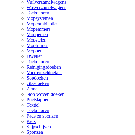
Vuilverzamelwagens
Wasverzamelwagens
Toebehoren
Mopsystemen
Mopcombinaties
Mopemmers
Moppersen
Mopstelen
Mopframes
Moppen
Dweilen
Toebehoren
Reinigingsdoeken
Microvezeldoeken
Sopdoeken
Glasdoeken
Zemen
Non-woven doeken
Poetslappen
Textiel
Toebehoren
Pads en sponzen
Pads
Slijpschijven
Sponzen