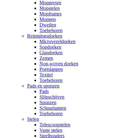
Moppersen
Mopstelen
Mopframes
Moppen
Dweilen
Toebehoren
Reinigingsdoeken
Microvezeldoeken
Sopdoeken
Glasdoeken
Zemen
Non-woven doeken
Poetslappen
Textiel
Toebehoren
Pads en sponzen
Pads
Slijpschijven
Sponzen
Schuurlappen
Toebehoren
Stelen
Telescoopstelen
Vaste stelen
Steelhouders