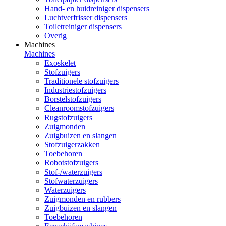
Hand- en huidreiniger dispensers
Luchtverfrisser dispensers
Toiletreiniger dispensers
Overig
Machines
Machines
Exoskelet
Stofzuigers
Traditionele stofzuigers
Industriestofzuigers
Borstelstofzuigers
Cleanroomstofzuigers
Rugstofzuigers
Zuigmonden
Zuigbuizen en slangen
Stofzuigerzakken
Toebehoren
Robotstofzuigers
Stof-/waterzuigers
Stofwaterzuigers
Waterzuigers
Zuigmonden en rubbers
Zuigbuizen en slangen
Toebehoren