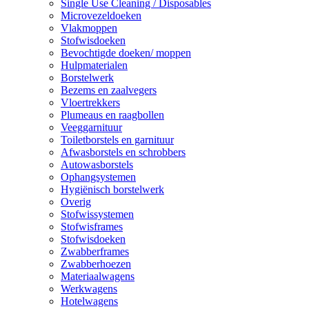
Single Use Cleaning / Disposables
Microvezeldoeken
Vlakmoppen
Stofwisdoeken
Bevochtigde doeken/ moppen
Hulpmaterialen
Borstelwerk
Bezems en zaalvegers
Vloertrekkers
Plumeaus en raagbollen
Veeggarnituur
Toiletborstels en garnituur
Afwasborstels en schrobbers
Autowasborstels
Ophangsystemen
Hygiënisch borstelwerk
Overig
Stofwissystemen
Stofwisframes
Stofwisdoeken
Zwabberframes
Zwabberhoezen
Materiaalwagens
Werkwagens
Hotelwagens