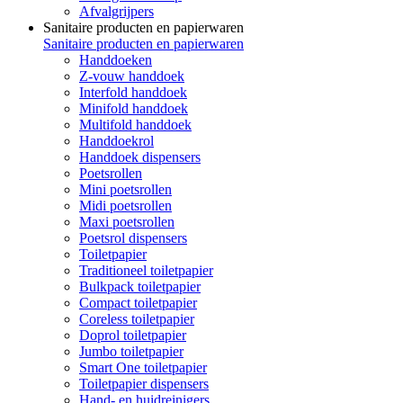
Afvalgrijpers
Sanitaire producten en papierwaren
Sanitaire producten en papierwaren
Handdoeken
Z-vouw handdoek
Interfold handdoek
Minifold handdoek
Multifold handdoek
Handdoekrol
Handdoek dispensers
Poetsrollen
Mini poetsrollen
Midi poetsrollen
Maxi poetsrollen
Poetsrol dispensers
Toiletpapier
Traditioneel toiletpapier
Bulkpack toiletpapier
Compact toiletpapier
Coreless toiletpapier
Doprol toiletpapier
Jumbo toiletpapier
Smart One toiletpapier
Toiletpapier dispensers
Hand- en huidreinigers