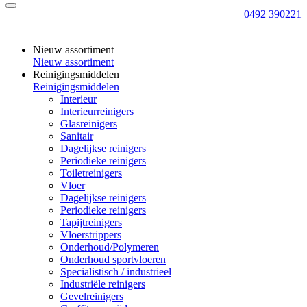
0492 390221
Nieuw assortiment
Nieuw assortiment
Reinigingsmiddelen
Reinigingsmiddelen
Interieur
Interieurreinigers
Glasreinigers
Sanitair
Dagelijkse reinigers
Periodieke reinigers
Toiletreinigers
Vloer
Dagelijkse reinigers
Periodieke reinigers
Tapijtreinigers
Vloerstrippers
Onderhoud/Polymeren
Onderhoud sportvloeren
Specialistisch / industrieel
Industriële reinigers
Gevelreinigers