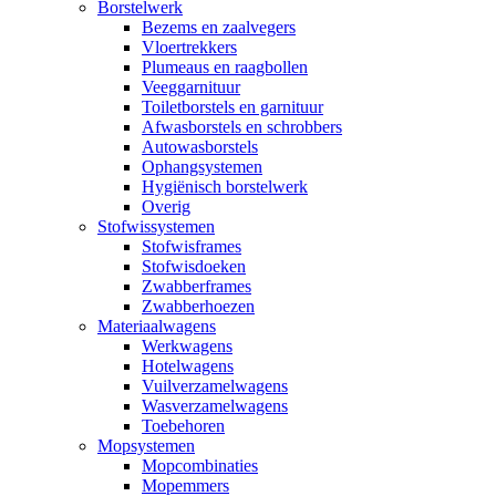
Borstelwerk
Bezems en zaalvegers
Vloertrekkers
Plumeaus en raagbollen
Veeggarnituur
Toiletborstels en garnituur
Afwasborstels en schrobbers
Autowasborstels
Ophangsystemen
Hygiënisch borstelwerk
Overig
Stofwissystemen
Stofwisframes
Stofwisdoeken
Zwabberframes
Zwabberhoezen
Materiaalwagens
Werkwagens
Hotelwagens
Vuilverzamelwagens
Wasverzamelwagens
Toebehoren
Mopsystemen
Mopcombinaties
Mopemmers