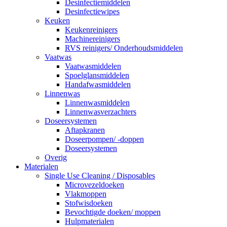
Desinfectiemiddelen
Desinfectiewipes
Keuken
Keukenreinigers
Machinereinigers
RVS reinigers/ Onderhoudsmiddelen
Vaatwas
Vaatwasmiddelen
Spoelglansmiddelen
Handafwasmiddelen
Linnenwas
Linnenwasmiddelen
Linnenwasverzachters
Doseersystemen
Aftapkranen
Doseerpompen/ -doppen
Doseersystemen
Overig
Materialen
Single Use Cleaning / Disposables
Microvezeldoeken
Vlakmoppen
Stofwisdoeken
Bevochtigde doeken/ moppen
Hulpmaterialen