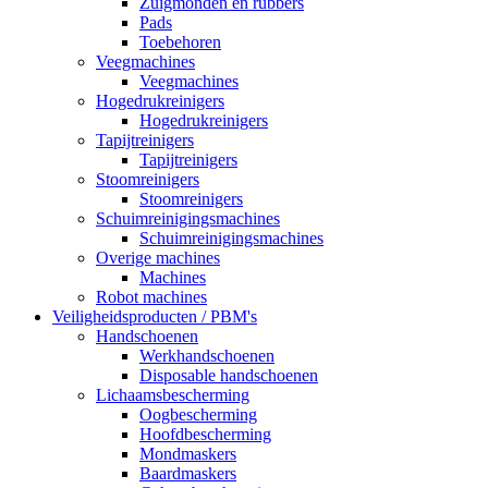
Zuigmonden en rubbers
Pads
Toebehoren
Veegmachines
Veegmachines
Hogedrukreinigers
Hogedrukreinigers
Tapijtreinigers
Tapijtreinigers
Stoomreinigers
Stoomreinigers
Schuimreinigingsmachines
Schuimreinigingsmachines
Overige machines
Machines
Robot machines
Veiligheidsproducten / PBM's
Handschoenen
Werkhandschoenen
Disposable handschoenen
Lichaamsbescherming
Oogbescherming
Hoofdbescherming
Mondmaskers
Baardmaskers