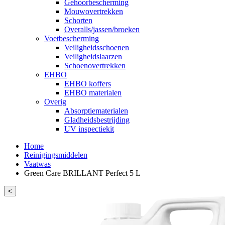
Gehoorbescherming
Mouwovertrekken
Schorten
Overalls/jassen/broeken
Voetbescherming
Veiligheidsschoenen
Veiligheidslaarzen
Schoenovertrekken
EHBO
EHBO koffers
EHBO materialen
Overig
Absorptiematerialen
Gladheidsbestrijding
UV inspectiekit
Home
Reinigingsmiddelen
Vaatwas
Green Care BRILLANT Perfect 5 L
<