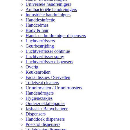
Universele handreinigers
Antibacteriële handreinigers
Industriële handreinigers
Handdesinfectie
Handcrèmes
Body & hair
Hand- en huidreiniger dispensers
Luchtverfrissers
Geurbestrijding
Luchtverfrisser continue
Luchtverfrisser spray
Luchtverfrisser dispensers
Overig
Keukenrollen
Facial tissues / Servetten
Toiletseat cleaners
Urinoirmatten / Urinoirroosters
Handendrogers
Hygiënezakjes
Onderzoektafelpapier
Jashaak / Babychanger
Dispensers
Handdoek dispensers
Poetsrol dispensers
Toiletpapier dispensers