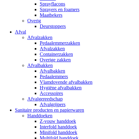
Sprayflacons
Sprayers en foamers
Maatbekers
Overig
Deurstoppers
Afval
Afvalzakken
Pedaalemmerzakken
Afvalzakken
Containerzakken
Overige zakken
Afvalbakken
Afvalbakken
Pedaalemmers
Vlamdovende afvalbakken
Hygiëne afvalbakken
Accessoires
Afvalgereedschap
Afvalgrijpers
Sanitaire producten en papierwaren
Handdoeken
Z-vouw handdoek
Interfold handdoek
Minifold handdoek
Multifold handdoek