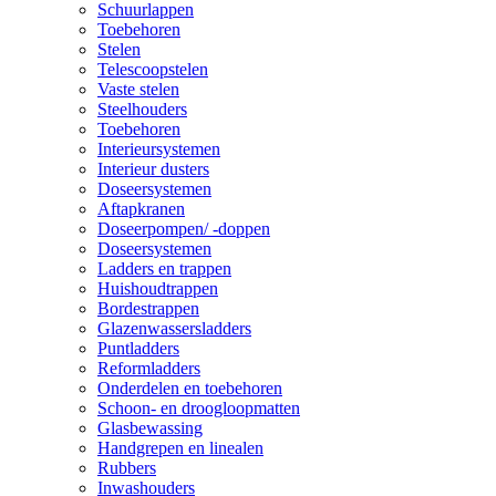
Schuurlappen
Toebehoren
Stelen
Telescoopstelen
Vaste stelen
Steelhouders
Toebehoren
Interieursystemen
Interieur dusters
Doseersystemen
Aftapkranen
Doseerpompen/ -doppen
Doseersystemen
Ladders en trappen
Huishoudtrappen
Bordestrappen
Glazenwassersladders
Puntladders
Reformladders
Onderdelen en toebehoren
Schoon- en droogloopmatten
Glasbewassing
Handgrepen en linealen
Rubbers
Inwashouders