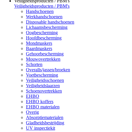
Veiligheidsproducten / PBM's
Veiligheidsproducten / PBM's
Handschoenen
Werkhandschoenen
Disposable handschoenen
Lichaamsbescherming
Oogbescherming
Hoofdbescherming
Mondmaskers
Baardmaskers
Gehoorbescherming
Mouwovertrekken
Schorten
Overalls/jassen/broeken
Voetbescherming
Veiligheidsschoenen
Veiligheidslaarzen
Schoenovertrekken
EHBO
EHBO koffers
EHBO materialen
Overig
Absorptiematerialen
Gladheidsbestrijding
UV inspectiekit