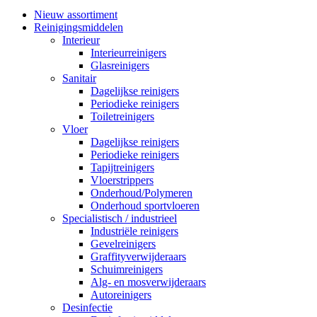
Nieuw assortiment
Reinigingsmiddelen
Interieur
Interieurreinigers
Glasreinigers
Sanitair
Dagelijkse reinigers
Periodieke reinigers
Toiletreinigers
Vloer
Dagelijkse reinigers
Periodieke reinigers
Tapijtreinigers
Vloerstrippers
Onderhoud/Polymeren
Onderhoud sportvloeren
Specialistisch / industrieel
Industriële reinigers
Gevelreinigers
Graffityverwijderaars
Schuimreinigers
Alg- en mosverwijderaars
Autoreinigers
Desinfectie