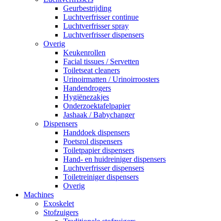
Geurbestrijding
Luchtverfrisser continue
Luchtverfrisser spray
Luchtverfrisser dispensers
Overig
Keukenrollen
Facial tissues / Servetten
Toiletseat cleaners
Urinoirmatten / Urinoirroosters
Handendrogers
Hygiënezakjes
Onderzoektafelpapier
Jashaak / Babychanger
Dispensers
Handdoek dispensers
Poetsrol dispensers
Toiletpapier dispensers
Hand- en huidreiniger dispensers
Luchtverfrisser dispensers
Toiletreiniger dispensers
Overig
Machines
Exoskelet
Stofzuigers