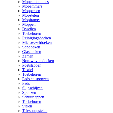
Mopcombinaties
Mopemmers
Moppersen
Mopstelen
Mopframes
Moppen
Dweilen
Toebehoren
Reinigingsdoeken
Microvezeldoeken
Sopdoeken
Glasdoeken
Zemen
Non-woven doeken
Poetslappen
Textiel
Toebehoren
Pads en sponzen
Pads
Slijpschijven
Sponzen
Schuurlappen
Toebehoren
Stelen
Telescoopstelen