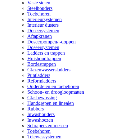
Vaste stelen
Steelhouders
Toebehoren
Interieursystemen
Interieur dusters
Doseersystemen
Aftapkranen
Doseerpompen/ -doppen
Doseersystemen
Ladders en trappen
Huishoudtrappen
Bordestrappen
Glazenwassersladders
Puntladders
Reformladders
Onderdelen en toebehoren
Schoon- en droogloopmatten
Glasbewassing
Handgrepen en linealen
Rubbers
Inwashouders
Inwashoezen
Schrapers en messen
Toebehoren
Telewassystemen