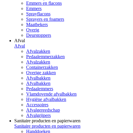
Emmers en flacons
Emmers
Sprayflacons
Sprayers en foamers
Maatbekers
Overig
Deurstoppers
Afval
Afval
Afvalzakken
Pedaalemmerzakken
Afvalzakken
Containerzakken
Overige zakken
Afvalbakken
Afvalbakken
Pedaalemmers
Vlamdovende afvalbakken
Hygiëne afvalbakken
Accessoires
Afvalgereedschap
Afvalgrijpers
Sanitaire producten en papierwaren
Sanitaire producten en papierwaren
Handdoeken