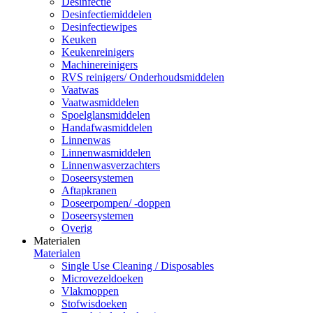
Desinfectie
Desinfectiemiddelen
Desinfectiewipes
Keuken
Keukenreinigers
Machinereinigers
RVS reinigers/ Onderhoudsmiddelen
Vaatwas
Vaatwasmiddelen
Spoelglansmiddelen
Handafwasmiddelen
Linnenwas
Linnenwasmiddelen
Linnenwasverzachters
Doseersystemen
Aftapkranen
Doseerpompen/ -doppen
Doseersystemen
Overig
Materialen
Materialen
Single Use Cleaning / Disposables
Microvezeldoeken
Vlakmoppen
Stofwisdoeken