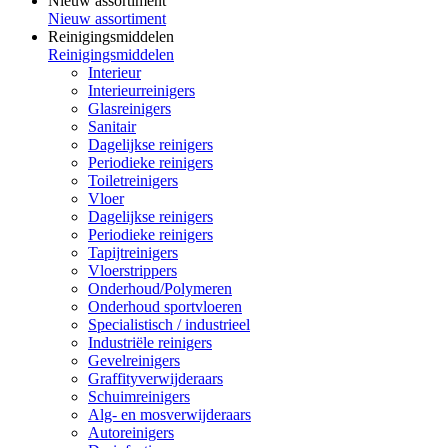
Nieuw assortiment
Nieuw assortiment
Reinigingsmiddelen
Reinigingsmiddelen
Interieur
Interieurreinigers
Glasreinigers
Sanitair
Dagelijkse reinigers
Periodieke reinigers
Toiletreinigers
Vloer
Dagelijkse reinigers
Periodieke reinigers
Tapijtreinigers
Vloerstrippers
Onderhoud/Polymeren
Onderhoud sportvloeren
Specialistisch / industrieel
Industriële reinigers
Gevelreinigers
Graffityverwijderaars
Schuimreinigers
Alg- en mosverwijderaars
Autoreinigers