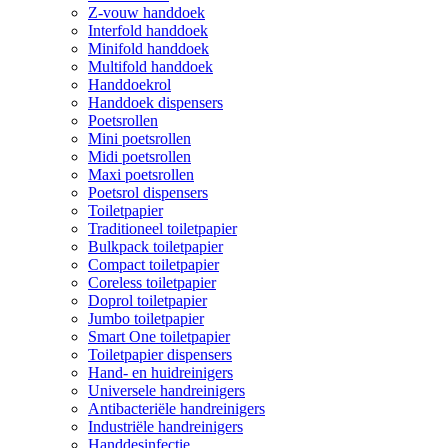
Z-vouw handdoek
Interfold handdoek
Minifold handdoek
Multifold handdoek
Handdoekrol
Handdoek dispensers
Poetsrollen
Mini poetsrollen
Midi poetsrollen
Maxi poetsrollen
Poetsrol dispensers
Toiletpapier
Traditioneel toiletpapier
Bulkpack toiletpapier
Compact toiletpapier
Coreless toiletpapier
Doprol toiletpapier
Jumbo toiletpapier
Smart One toiletpapier
Toiletpapier dispensers
Hand- en huidreinigers
Universele handreinigers
Antibacteriële handreinigers
Industriële handreinigers
Handdesinfectie