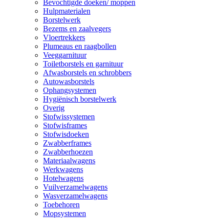
Bevochtigde doeken/ moppen
Hulpmaterialen
Borstelwerk
Bezems en zaalvegers
Vloertrekkers
Plumeaus en raagbollen
Veeggarnituur
Toiletborstels en garnituur
Afwasborstels en schrobbers
Autowasborstels
Ophangsystemen
Hygiënisch borstelwerk
Overig
Stofwissystemen
Stofwisframes
Stofwisdoeken
Zwabberframes
Zwabberhoezen
Materiaalwagens
Werkwagens
Hotelwagens
Vuilverzamelwagens
Wasverzamelwagens
Toebehoren
Mopsystemen