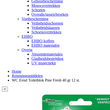
Gehoorbescherming
Mouwovertrekken
Schorten
Overalls/jassen/broeken
Voetbescherming
Veiligheidsschoenen
Veiligheidslaarzen
Schoenovertrekken
EHBO
EHBO koffers
EHBO materialen
Overig
Absorptiematerialen
Gladheidsbestrijding
UV inspectiekit
Home
Reinigingsmiddelen
WC Eend Toiletblok Pine Fresh 40 gr 12 st.
<