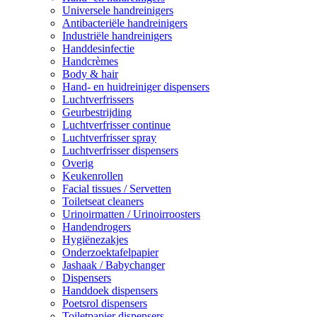
Universele handreinigers
Antibacteriële handreinigers
Industriële handreinigers
Handdesinfectie
Handcrèmes
Body & hair
Hand- en huidreiniger dispensers
Luchtverfrissers
Geurbestrijding
Luchtverfrisser continue
Luchtverfrisser spray
Luchtverfrisser dispensers
Overig
Keukenrollen
Facial tissues / Servetten
Toiletseat cleaners
Urinoirmatten / Urinoirroosters
Handendrogers
Hygiënezakjes
Onderzoektafelpapier
Jashaak / Babychanger
Dispensers
Handdoek dispensers
Poetsrol dispensers
Toiletpapier dispensers