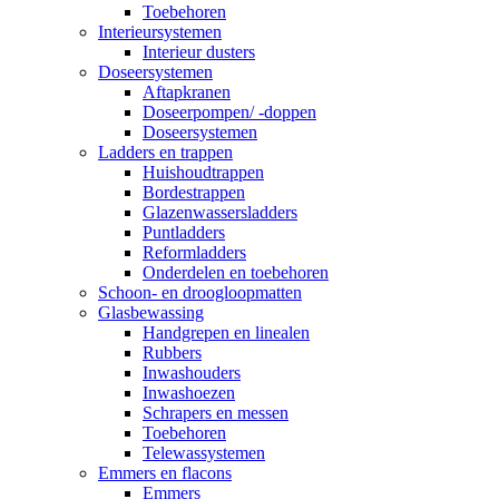
Toebehoren
Interieursystemen
Interieur dusters
Doseersystemen
Aftapkranen
Doseerpompen/ -doppen
Doseersystemen
Ladders en trappen
Huishoudtrappen
Bordestrappen
Glazenwassersladders
Puntladders
Reformladders
Onderdelen en toebehoren
Schoon- en droogloopmatten
Glasbewassing
Handgrepen en linealen
Rubbers
Inwashouders
Inwashoezen
Schrapers en messen
Toebehoren
Telewassystemen
Emmers en flacons
Emmers