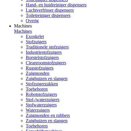
Hand- en huidreiniger dispensers
Luchtverfrisser dispensers
Toiletreiniger dispensers
Overig
Machines
Machines
Exoskelet
Stofzuigers
Traditionele stofzuigers
Industriestofzuigers
Borstelstofzuigers
Cleanroomstofzuigers
Rugstofzuigers
Zuigmonden
Zuigbuizen en slangen
Stofzuigerzakken
Toebehoren
Robotstofzuigers
Stof-/waterzuigers
Stofwaterzuigers
Waterzuigers
Zuigmonden en rubbers
Zuigbuizen en slangen
Toebehoren