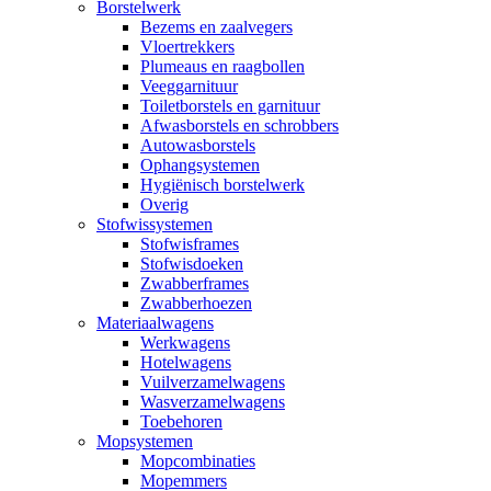
Borstelwerk
Bezems en zaalvegers
Vloertrekkers
Plumeaus en raagbollen
Veeggarnituur
Toiletborstels en garnituur
Afwasborstels en schrobbers
Autowasborstels
Ophangsystemen
Hygiënisch borstelwerk
Overig
Stofwissystemen
Stofwisframes
Stofwisdoeken
Zwabberframes
Zwabberhoezen
Materiaalwagens
Werkwagens
Hotelwagens
Vuilverzamelwagens
Wasverzamelwagens
Toebehoren
Mopsystemen
Mopcombinaties
Mopemmers