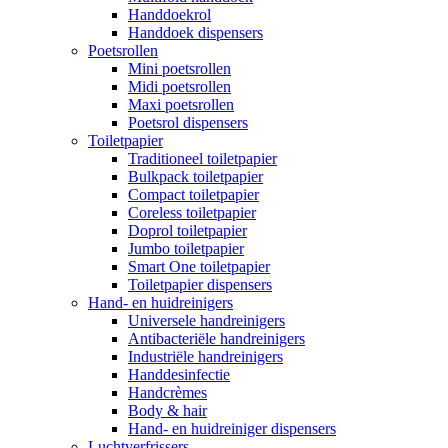
Handdoekrol
Handdoek dispensers
Poetsrollen
Mini poetsrollen
Midi poetsrollen
Maxi poetsrollen
Poetsrol dispensers
Toiletpapier
Traditioneel toiletpapier
Bulkpack toiletpapier
Compact toiletpapier
Coreless toiletpapier
Doprol toiletpapier
Jumbo toiletpapier
Smart One toiletpapier
Toiletpapier dispensers
Hand- en huidreinigers
Universele handreinigers
Antibacteriële handreinigers
Industriële handreinigers
Handdesinfectie
Handcrèmes
Body & hair
Hand- en huidreiniger dispensers
Luchtverfrissers