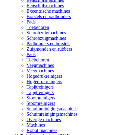
Eenschijfsmachines
Eenschijfsmachines
Excentrische machines
Borstels en padhouders
Pads
Toebehoren
Schrobzuigmachines
Schrobzuigmachines
Padhouders en borstels
Zuigmonden en rubbers
Pads
Toebehoren
Veegmachines
Veegmachines
Hogedrukreinigers
Hogedrukreinigers
Tapijtreinigers
Tapijtreinigers
Stoomreinigers
Stoomreinigers
Schuimreinigingsmachines
Schuimreinigingsmachines
Overige machines
Machines
Robot machines