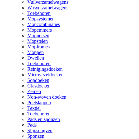
Vuilverzamelwagens
Wasverzamelwagens
Toebehoren
Mopsystemen
Mopcombinaties
Mopemmers
Moppersen
Mopstelen
Mopframes
Moppen
Dweilen
Toebehoren
Reinigingsdoeken
Microvezeldoeken
Sopdoeken
Glasdoeken
Zemen
Non-woven doeken
Poetslappen
Textiel
Toebehoren
Pads en sponzen
Pads
Slijpschijven
Sponzen