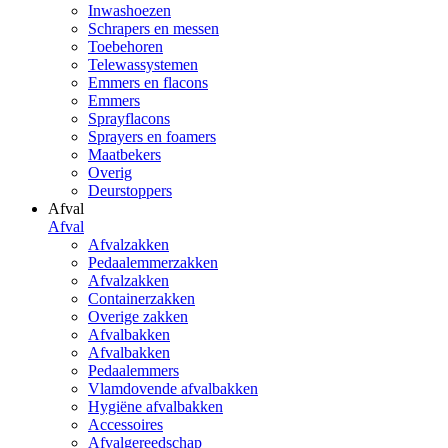
Inwashoezen
Schrapers en messen
Toebehoren
Telewassystemen
Emmers en flacons
Emmers
Sprayflacons
Sprayers en foamers
Maatbekers
Overig
Deurstoppers
Afval
Afval
Afvalzakken
Pedaalemmerzakken
Afvalzakken
Containerzakken
Overige zakken
Afvalbakken
Afvalbakken
Pedaalemmers
Vlamdovende afvalbakken
Hygiëne afvalbakken
Accessoires
Afvalgereedschap