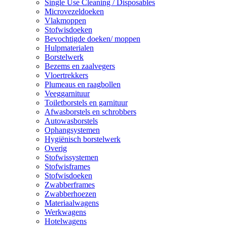
Single Use Cleaning / Disposables
Microvezeldoeken
Vlakmoppen
Stofwisdoeken
Bevochtigde doeken/ moppen
Hulpmaterialen
Borstelwerk
Bezems en zaalvegers
Vloertrekkers
Plumeaus en raagbollen
Veeggarnituur
Toiletborstels en garnituur
Afwasborstels en schrobbers
Autowasborstels
Ophangsystemen
Hygiënisch borstelwerk
Overig
Stofwissystemen
Stofwisframes
Stofwisdoeken
Zwabberframes
Zwabberhoezen
Materiaalwagens
Werkwagens
Hotelwagens