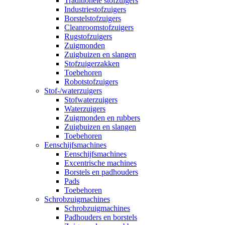
Traditionele stofzuigers
Industriestofzuigers
Borstelstofzuigers
Cleanroomstofzuigers
Rugstofzuigers
Zuigmonden
Zuigbuizen en slangen
Stofzuigerzakken
Toebehoren
Robotstofzuigers
Stof-/waterzuigers
Stofwaterzuigers
Waterzuigers
Zuigmonden en rubbers
Zuigbuizen en slangen
Toebehoren
Eenschijfsmachines
Eenschijfsmachines
Excentrische machines
Borstels en padhouders
Pads
Toebehoren
Schrobzuigmachines
Schrobzuigmachines
Padhouders en borstels