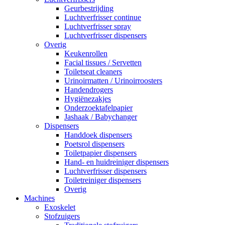
Geurbestrijding
Luchtverfrisser continue
Luchtverfrisser spray
Luchtverfrisser dispensers
Overig
Keukenrollen
Facial tissues / Servetten
Toiletseat cleaners
Urinoirmatten / Urinoirroosters
Handendrogers
Hygiënezakjes
Onderzoektafelpapier
Jashaak / Babychanger
Dispensers
Handdoek dispensers
Poetsrol dispensers
Toiletpapier dispensers
Hand- en huidreiniger dispensers
Luchtverfrisser dispensers
Toiletreiniger dispensers
Overig
Machines
Exoskelet
Stofzuigers