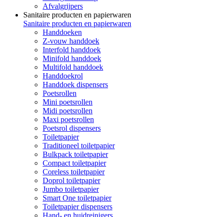
Afvalgrijpers
Sanitaire producten en papierwaren
Sanitaire producten en papierwaren
Handdoeken
Z-vouw handdoek
Interfold handdoek
Minifold handdoek
Multifold handdoek
Handdoekrol
Handdoek dispensers
Poetsrollen
Mini poetsrollen
Midi poetsrollen
Maxi poetsrollen
Poetsrol dispensers
Toiletpapier
Traditioneel toiletpapier
Bulkpack toiletpapier
Compact toiletpapier
Coreless toiletpapier
Doprol toiletpapier
Jumbo toiletpapier
Smart One toiletpapier
Toiletpapier dispensers
Hand- en huidreinigers