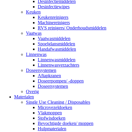
Desinfectiemiddelen
Desinfectiewipes
Keuken
Keukenreinigers
Machinereinigers
RVS reinigers/ Onderhoudsmiddelen
Vaatwas
Vaatwasmiddelen
Spoelglansmiddelen
Handafwasmiddelen
Linnenwas
Linnenwasmiddelen
Linnenwasverzachters
Doseersystemen
Aftapkranen
Doseerpompen/ -doppen
Doseersystemen
Overig
Materialen
Single Use Cleaning / Disposables
Microvezeldoeken
Vlakmoppen
Stofwisdoeken
Bevochtigde doeken/ moppen
Hulpmaterialen