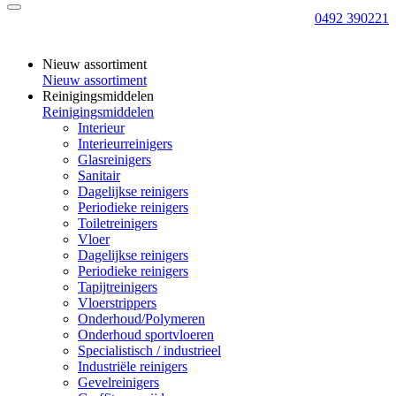
0492 390221
Nieuw assortiment
Nieuw assortiment
Reinigingsmiddelen
Reinigingsmiddelen
Interieur
Interieurreinigers
Glasreinigers
Sanitair
Dagelijkse reinigers
Periodieke reinigers
Toiletreinigers
Vloer
Dagelijkse reinigers
Periodieke reinigers
Tapijtreinigers
Vloerstrippers
Onderhoud/Polymeren
Onderhoud sportvloeren
Specialistisch / industrieel
Industriële reinigers
Gevelreinigers