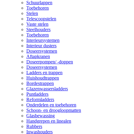
Schuurlappen
Toebehoren
Stelen
Telescoopstelen
Vaste stelen
Steelhouders
Toebehoren
Interieursystemen
Interieur dusters
Doseersystemen
Aftapkranen
Doseerpompen/ -doppen
Doseersystemen
Ladders en trappen
Huishoudtrappen
Bordestrappen
Glazenwassersladders
Puntladders
Reformladders
Onderdelen en toebehoren
Schoon- en droogloopmatten
Glasbewassing
Handgrepen en linealen
Rubbers
Inwashouders