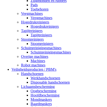
Zuigmonden en rubbers
Pads
Toebehoren
Veegmachines
Veegmachines
Hogedrukreinigers
Hogedrukreinigers
Tapijtreinigers
Tapijtreinigers
Stoomreinigers
Stoomreinigers
Schuimreinigingsmachines
Schuimreinigingsmachines
Overige machines
Machines
Robot machines
Veiligheidsproducten / PBM's
Handschoenen
Werkhandschoenen
Disposable handschoenen
Lichaamsbescherming
Oogbescherming
Hoofdbescherming
Mondmaskers
Baardmaskers