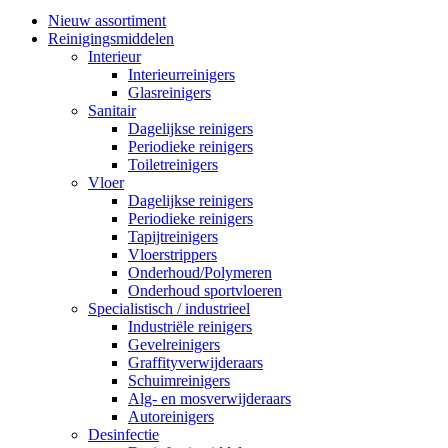
Nieuw assortiment
Reinigingsmiddelen
Interieur
Interieurreinigers
Glasreinigers
Sanitair
Dagelijkse reinigers
Periodieke reinigers
Toiletreinigers
Vloer
Dagelijkse reinigers
Periodieke reinigers
Tapijtreinigers
Vloerstrippers
Onderhoud/Polymeren
Onderhoud sportvloeren
Specialistisch / industrieel
Industriële reinigers
Gevelreinigers
Graffityverwijderaars
Schuimreinigers
Alg- en mosverwijderaars
Autoreinigers
Desinfectie