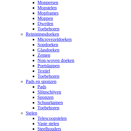
Moppersen
Mopstelen
Mopframes
Moppen
Dweilen
Toebehoren
Reinigingsdoeken
Microvezeldoeken
Sopdoeken
Glasdoeken
Zemen
Non-woven doeken
Poetslappen
Textiel
Toebehoren
Pads en sponzen
Pads
Slijpschijven
Sponzen
Schuurlappen
Toebehoren
Stelen
Telescoopstelen
Vaste stelen
Steelhouders