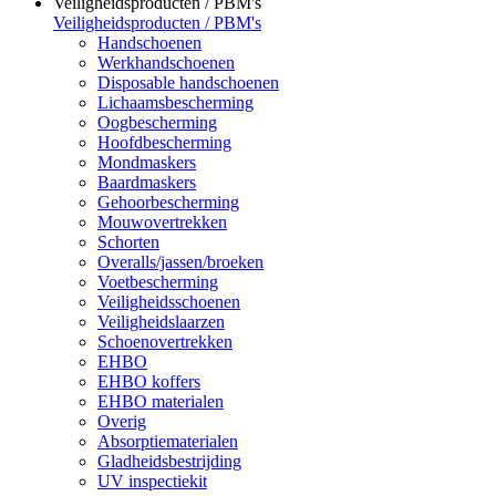
Veiligheidsproducten / PBM's
Veiligheidsproducten / PBM's
Handschoenen
Werkhandschoenen
Disposable handschoenen
Lichaamsbescherming
Oogbescherming
Hoofdbescherming
Mondmaskers
Baardmaskers
Gehoorbescherming
Mouwovertrekken
Schorten
Overalls/jassen/broeken
Voetbescherming
Veiligheidsschoenen
Veiligheidslaarzen
Schoenovertrekken
EHBO
EHBO koffers
EHBO materialen
Overig
Absorptiematerialen
Gladheidsbestrijding
UV inspectiekit