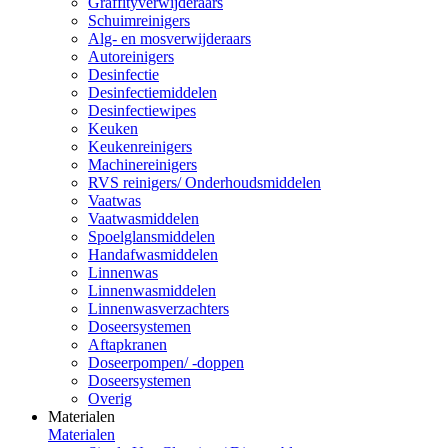
Graffityverwijderaars
Schuimreinigers
Alg- en mosverwijderaars
Autoreinigers
Desinfectie
Desinfectiemiddelen
Desinfectiewipes
Keuken
Keukenreinigers
Machinereinigers
RVS reinigers/ Onderhoudsmiddelen
Vaatwas
Vaatwasmiddelen
Spoelglansmiddelen
Handafwasmiddelen
Linnenwas
Linnenwasmiddelen
Linnenwasverzachters
Doseersystemen
Aftapkranen
Doseerpompen/ -doppen
Doseersystemen
Overig
Materialen
Materialen