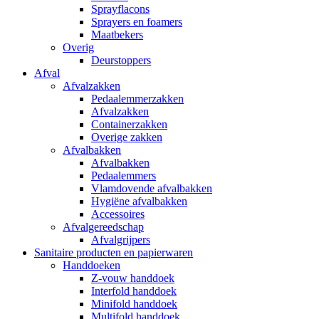
Sprayflacons
Sprayers en foamers
Maatbekers
Overig
Deurstoppers
Afval
Afvalzakken
Pedaalemmerzakken
Afvalzakken
Containerzakken
Overige zakken
Afvalbakken
Afvalbakken
Pedaalemmers
Vlamdovende afvalbakken
Hygiëne afvalbakken
Accessoires
Afvalgereedschap
Afvalgrijpers
Sanitaire producten en papierwaren
Handdoeken
Z-vouw handdoek
Interfold handdoek
Minifold handdoek
Multifold handdoek