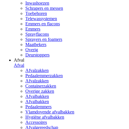
Inwashoezen
Schrapers en messen
Toebehoren
Telewassystemen
Emmers en flacons
Emmers
Sprayflacons
Sprayers en foamers
Maatbekers
Overig
Deurstoppers
Afval
Afval
Afvalzakken
Pedaalemmerzakken
Afvalzakken
Containerzakken
Overige zakken
Afvalbakken
Afvalbakken
Pedaalemmers
Vlamdovende afvalbakken
Hygiëne afvalbakken
Accessoires
Afvalgereedschap