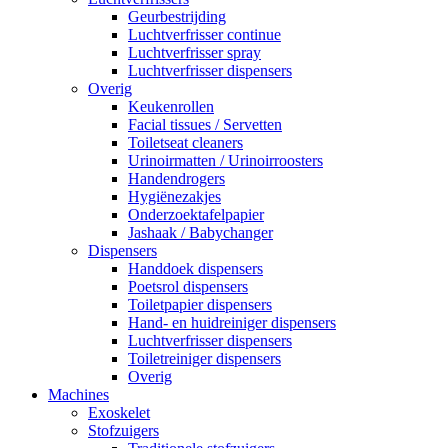
Geurbestrijding
Luchtverfrisser continue
Luchtverfrisser spray
Luchtverfrisser dispensers
Overig
Keukenrollen
Facial tissues / Servetten
Toiletseat cleaners
Urinoirmatten / Urinoirroosters
Handendrogers
Hygiënezakjes
Onderzoektafelpapier
Jashaak / Babychanger
Dispensers
Handdoek dispensers
Poetsrol dispensers
Toiletpapier dispensers
Hand- en huidreiniger dispensers
Luchtverfrisser dispensers
Toiletreiniger dispensers
Overig
Machines
Exoskelet
Stofzuigers