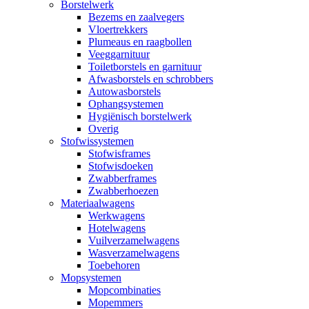
Borstelwerk
Bezems en zaalvegers
Vloertrekkers
Plumeaus en raagbollen
Veeggarnituur
Toiletborstels en garnituur
Afwasborstels en schrobbers
Autowasborstels
Ophangsystemen
Hygiënisch borstelwerk
Overig
Stofwissystemen
Stofwisframes
Stofwisdoeken
Zwabberframes
Zwabberhoezen
Materiaalwagens
Werkwagens
Hotelwagens
Vuilverzamelwagens
Wasverzamelwagens
Toebehoren
Mopsystemen
Mopcombinaties
Mopemmers