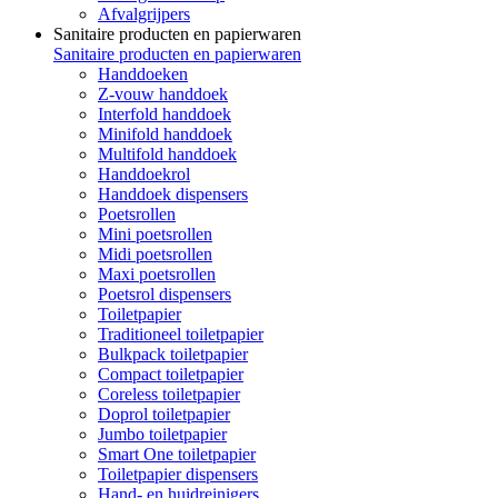
Afvalgrijpers
Sanitaire producten en papierwaren
Sanitaire producten en papierwaren
Handdoeken
Z-vouw handdoek
Interfold handdoek
Minifold handdoek
Multifold handdoek
Handdoekrol
Handdoek dispensers
Poetsrollen
Mini poetsrollen
Midi poetsrollen
Maxi poetsrollen
Poetsrol dispensers
Toiletpapier
Traditioneel toiletpapier
Bulkpack toiletpapier
Compact toiletpapier
Coreless toiletpapier
Doprol toiletpapier
Jumbo toiletpapier
Smart One toiletpapier
Toiletpapier dispensers
Hand- en huidreinigers