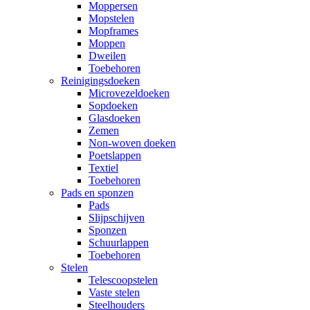
Moppersen
Mopstelen
Mopframes
Moppen
Dweilen
Toebehoren
Reinigingsdoeken
Microvezeldoeken
Sopdoeken
Glasdoeken
Zemen
Non-woven doeken
Poetslappen
Textiel
Toebehoren
Pads en sponzen
Pads
Slijpschijven
Sponzen
Schuurlappen
Toebehoren
Stelen
Telescoopstelen
Vaste stelen
Steelhouders