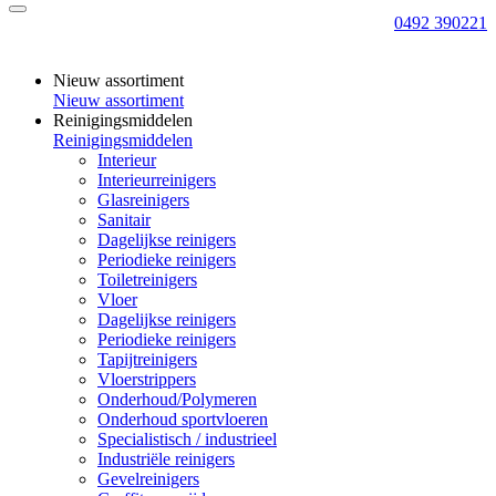
0492 390221
Nieuw assortiment
Nieuw assortiment
Reinigingsmiddelen
Reinigingsmiddelen
Interieur
Interieurreinigers
Glasreinigers
Sanitair
Dagelijkse reinigers
Periodieke reinigers
Toiletreinigers
Vloer
Dagelijkse reinigers
Periodieke reinigers
Tapijtreinigers
Vloerstrippers
Onderhoud/Polymeren
Onderhoud sportvloeren
Specialistisch / industrieel
Industriële reinigers
Gevelreinigers