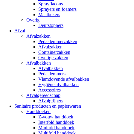
Sprayflacons
Sprayers en foamers
Maatbekers
Overig
Deurstoppers
Afval
Afvalzakken
Pedaalemmerzakken
Afvalzakken
Containerzakken
Overige zakken
Afvalbakken
Afvalbakken
Pedaalemmers
Vlamdovende afvalbakken
Hygiëne afvalbakken
Accessoires
Afvalgereedschap
Afvalgrijpers
Sanitaire producten en papierwaren
Handdoeken
Z-vouw handdoek
Interfold handdoek
Minifold handdoek
Multifold handdoek