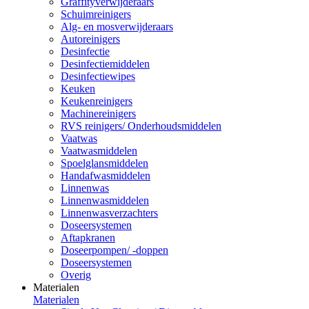
Graffityverwijderaars
Schuimreinigers
Alg- en mosverwijderaars
Autoreinigers
Desinfectie
Desinfectiemiddelen
Desinfectiewipes
Keuken
Keukenreinigers
Machinereinigers
RVS reinigers/ Onderhoudsmiddelen
Vaatwas
Vaatwasmiddelen
Spoelglansmiddelen
Handafwasmiddelen
Linnenwas
Linnenwasmiddelen
Linnenwasverzachters
Doseersystemen
Aftapkranen
Doseerpompen/ -doppen
Doseersystemen
Overig
Materialen
Materialen