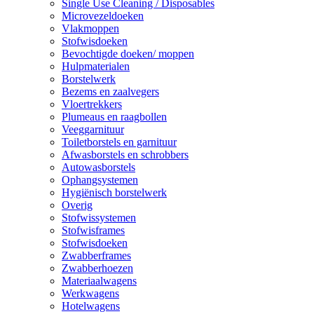
Single Use Cleaning / Disposables
Microvezeldoeken
Vlakmoppen
Stofwisdoeken
Bevochtigde doeken/ moppen
Hulpmaterialen
Borstelwerk
Bezems en zaalvegers
Vloertrekkers
Plumeaus en raagbollen
Veeggarnituur
Toiletborstels en garnituur
Afwasborstels en schrobbers
Autowasborstels
Ophangsystemen
Hygiënisch borstelwerk
Overig
Stofwissystemen
Stofwisframes
Stofwisdoeken
Zwabberframes
Zwabberhoezen
Materiaalwagens
Werkwagens
Hotelwagens