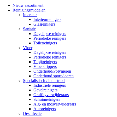
Nieuw assortiment
Reinigingsmiddelen
Interieur
Interieurreinigers
Glasreinigers
Sanitair
Dagelijkse reinigers
Periodieke reinigers
Toiletreinigers
Vloer
Dagelijkse reinigers
Periodieke reinigers
Tapijtreinigers
Vloerstrippers
Onderhoud/Polymeren
Onderhoud sportvloeren
Specialistisch / industrieel
Industriële reinigers
Gevelreinigers
Graffityverwijderaars
Schuimreinigers
Alg- en mosverwijderaars
Autoreinigers
Desinfectie