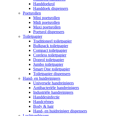
Handdoekrol
Handdoek dispensers
Poetsrollen
Mini poetsrollen
Midi poetsrollen
Maxi poetsrollen
Poetsrol dispensers
Toiletpapier
Traditioneel toiletpapier
Bulkpack toiletpapier
Compact toiletpapier
Coreless toiletpapier
Doprol toiletpapier
Jumbo toiletpapier
Smart One toiletpapier
Toiletpapier dispensers
Hand- en huidreinigers
Universele handreinigers
Antibacteriële handreinigers
Industriële handreinigers
Handdesinfectie
Handcrèmes
Body & hair
Hand- en huidreiniger dispensers
Luchtverfrissers