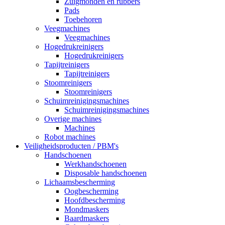
Zuigmonden en rubbers
Pads
Toebehoren
Veegmachines
Veegmachines
Hogedrukreinigers
Hogedrukreinigers
Tapijtreinigers
Tapijtreinigers
Stoomreinigers
Stoomreinigers
Schuimreinigingsmachines
Schuimreinigingsmachines
Overige machines
Machines
Robot machines
Veiligheidsproducten / PBM's
Handschoenen
Werkhandschoenen
Disposable handschoenen
Lichaamsbescherming
Oogbescherming
Hoofdbescherming
Mondmaskers
Baardmaskers