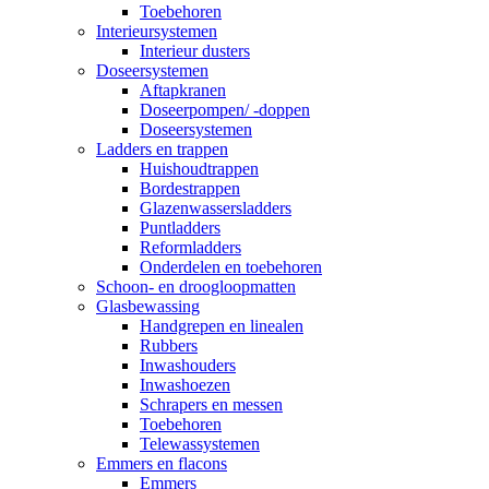
Toebehoren
Interieursystemen
Interieur dusters
Doseersystemen
Aftapkranen
Doseerpompen/ -doppen
Doseersystemen
Ladders en trappen
Huishoudtrappen
Bordestrappen
Glazenwassersladders
Puntladders
Reformladders
Onderdelen en toebehoren
Schoon- en droogloopmatten
Glasbewassing
Handgrepen en linealen
Rubbers
Inwashouders
Inwashoezen
Schrapers en messen
Toebehoren
Telewassystemen
Emmers en flacons
Emmers