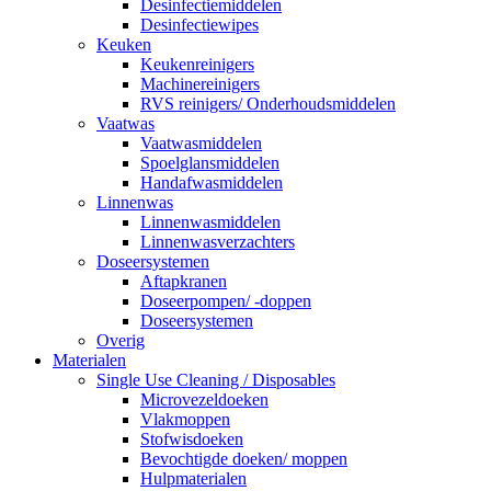
Desinfectiemiddelen
Desinfectiewipes
Keuken
Keukenreinigers
Machinereinigers
RVS reinigers/ Onderhoudsmiddelen
Vaatwas
Vaatwasmiddelen
Spoelglansmiddelen
Handafwasmiddelen
Linnenwas
Linnenwasmiddelen
Linnenwasverzachters
Doseersystemen
Aftapkranen
Doseerpompen/ -doppen
Doseersystemen
Overig
Materialen
Single Use Cleaning / Disposables
Microvezeldoeken
Vlakmoppen
Stofwisdoeken
Bevochtigde doeken/ moppen
Hulpmaterialen