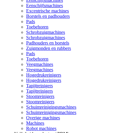
Eenschijfsmachines
Eenschijfsmachines
Excentrische machines
Borstels en padhouders
Pads
Toebehoren
Schrobzuigmachines
Schrobzuigmachines
Padhouders en borstels
Zuigmonden en rubbers
Pads
Toebehoren
Veegmachines
Veegmachines
Hogedrukreinigers
Hogedrukreinigers
Tapijtreinigers
Tapijtreinigers
Stoomreinigers
Stoomreinigers
Schuimreinigingsmachines
Schuimreinigingsmachines
Overige machines
Machines
Robot machines