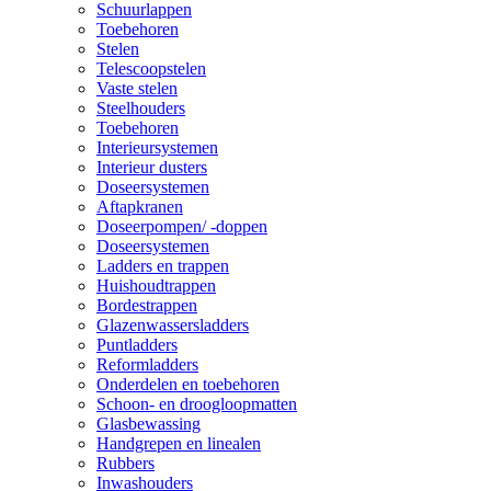
Schuurlappen
Toebehoren
Stelen
Telescoopstelen
Vaste stelen
Steelhouders
Toebehoren
Interieursystemen
Interieur dusters
Doseersystemen
Aftapkranen
Doseerpompen/ -doppen
Doseersystemen
Ladders en trappen
Huishoudtrappen
Bordestrappen
Glazenwassersladders
Puntladders
Reformladders
Onderdelen en toebehoren
Schoon- en droogloopmatten
Glasbewassing
Handgrepen en linealen
Rubbers
Inwashouders