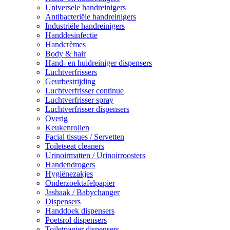
Universele handreinigers
Antibacteriële handreinigers
Industriële handreinigers
Handdesinfectie
Handcrèmes
Body & hair
Hand- en huidreiniger dispensers
Luchtverfrissers
Geurbestrijding
Luchtverfrisser continue
Luchtverfrisser spray
Luchtverfrisser dispensers
Overig
Keukenrollen
Facial tissues / Servetten
Toiletseat cleaners
Urinoirmatten / Urinoirroosters
Handendrogers
Hygiënezakjes
Onderzoektafelpapier
Jashaak / Babychanger
Dispensers
Handdoek dispensers
Poetsrol dispensers
Toiletpapier dispensers