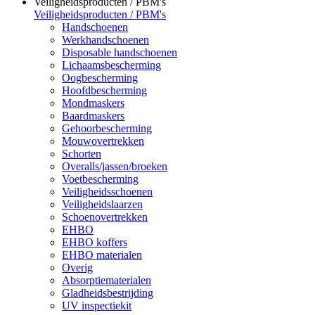
Veiligheidsproducten / PBM's
Veiligheidsproducten / PBM's
Handschoenen
Werkhandschoenen
Disposable handschoenen
Lichaamsbescherming
Oogbescherming
Hoofdbescherming
Mondmaskers
Baardmaskers
Gehoorbescherming
Mouwovertrekken
Schorten
Overalls/jassen/broeken
Voetbescherming
Veiligheidsschoenen
Veiligheidslaarzen
Schoenovertrekken
EHBO
EHBO koffers
EHBO materialen
Overig
Absorptiematerialen
Gladheidsbestrijding
UV inspectiekit