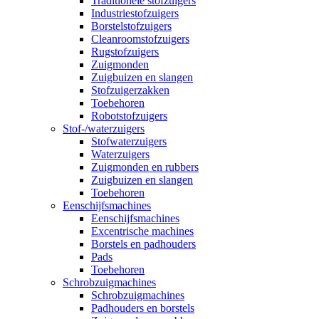
Traditionele stofzuigers
Industriestofzuigers
Borstelstofzuigers
Cleanroomstofzuigers
Rugstofzuigers
Zuigmonden
Zuigbuizen en slangen
Stofzuigerzakken
Toebehoren
Robotstofzuigers
Stof-/waterzuigers
Stofwaterzuigers
Waterzuigers
Zuigmonden en rubbers
Zuigbuizen en slangen
Toebehoren
Eenschijfsmachines
Eenschijfsmachines
Excentrische machines
Borstels en padhouders
Pads
Toebehoren
Schrobzuigmachines
Schrobzuigmachines
Padhouders en borstels