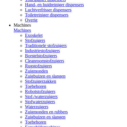
Hand- en huidreiniger dispensers
Luchtverfrisser dispensers
Toiletreiniger dispensers
Overig
Machines
Machines
Exoskelet
Stofzuigers
Traditionele stofzuigers
Industriestofzuigers
Borstelstofzuigers
Cleanroomstofzuigers
Rugstofzuigers
Zuigmonden
Zuigbuizen en slangen
Stofzuigerzakken
Toebehoren
Robotstofzuigers
Stof-/waterzuigers
Stofwaterzuigers
Waterzuigers
Zuigmonden en rubbers
Zuigbuizen en slangen
Toebehoren