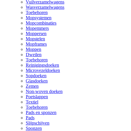
Vuilverzamelwagens
Wasverzamelwagens
Toebehoren
Mopsystemen
Mopcombinaties
Mopemmers
Moppersen
Mopstelen
Mopframes
Moppen
Dweilen
Toebehoren
Reinigingsdoeken
Microvezeldoeken
Sopdoeken
Glasdoeken
Zemen
Non-woven doeken
Poetslappen
Textiel
Toebehoren
Pads en sponzen
Pads
Slijpschijven
Sponzen