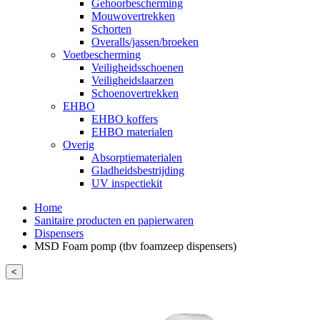
Gehoorbescherming
Mouwovertrekken
Schorten
Overalls/jassen/broeken
Voetbescherming
Veiligheidsschoenen
Veiligheidslaarzen
Schoenovertrekken
EHBO
EHBO koffers
EHBO materialen
Overig
Absorptiematerialen
Gladheidsbestrijding
UV inspectiekit
Home
Sanitaire producten en papierwaren
Dispensers
MSD Foam pomp (tbv foamzeep dispensers)
<