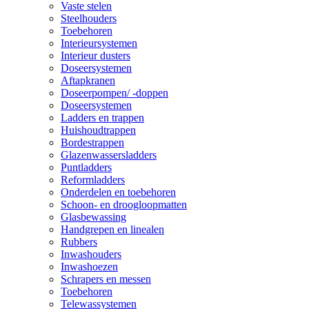
Vaste stelen
Steelhouders
Toebehoren
Interieursystemen
Interieur dusters
Doseersystemen
Aftapkranen
Doseerpompen/ -doppen
Doseersystemen
Ladders en trappen
Huishoudtrappen
Bordestrappen
Glazenwassersladders
Puntladders
Reformladders
Onderdelen en toebehoren
Schoon- en droogloopmatten
Glasbewassing
Handgrepen en linealen
Rubbers
Inwashouders
Inwashoezen
Schrapers en messen
Toebehoren
Telewassystemen