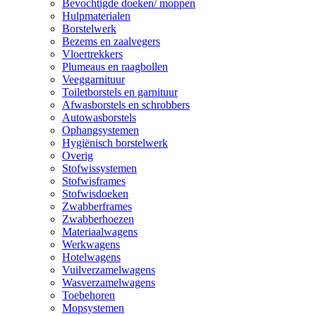
Bevochtigde doeken/ moppen
Hulpmaterialen
Borstelwerk
Bezems en zaalvegers
Vloertrekkers
Plumeaus en raagbollen
Veeggarnituur
Toiletborstels en garnituur
Afwasborstels en schrobbers
Autowasborstels
Ophangsystemen
Hygiënisch borstelwerk
Overig
Stofwissystemen
Stofwisframes
Stofwisdoeken
Zwabberframes
Zwabberhoezen
Materiaalwagens
Werkwagens
Hotelwagens
Vuilverzamelwagens
Wasverzamelwagens
Toebehoren
Mopsystemen