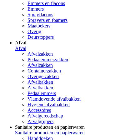
Emmers en flacons
Emmers
Sprayflacons
Sprayers en foamers
Maatbekers
Overig
Deurstoppers
Afval
Afval
Afvalzakken
Pedaalemmerzakken
Afvalzakken
Containerzakken
Overige zakken
Afvalbakken
Afvalbakken
Pedaalemmers
Vlamdovende afvalbakken
Hygiëne afvalbakken
Accessoires
Afvalgereedschap
Afvalgrijpers
Sanitaire producten en papierwaren
Sanitaire producten en papierwaren
Handdoeken