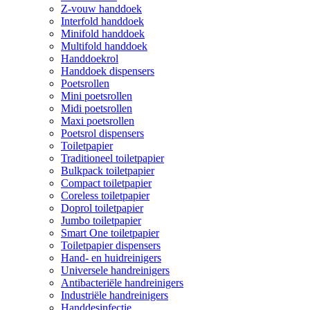
Z-vouw handdoek
Interfold handdoek
Minifold handdoek
Multifold handdoek
Handdoekrol
Handdoek dispensers
Poetsrollen
Mini poetsrollen
Midi poetsrollen
Maxi poetsrollen
Poetsrol dispensers
Toiletpapier
Traditioneel toiletpapier
Bulkpack toiletpapier
Compact toiletpapier
Coreless toiletpapier
Doprol toiletpapier
Jumbo toiletpapier
Smart One toiletpapier
Toiletpapier dispensers
Hand- en huidreinigers
Universele handreinigers
Antibacteriële handreinigers
Industriële handreinigers
Handdesinfectie