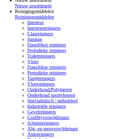
Nieuw assortiment
Nieuw assortiment
Reinigingsmiddelen
Reinigingsmiddelen
Interieur
Interieurreinigers
Glasreinigers
Sanitair
Dagelijkse reinigers
Periodieke reinigers
Toiletreinigers
Vloer
Dagelijkse reinigers
Periodieke reinigers
Tapijtreinigers
Vloerstrippers
Onderhoud/Polymeren
Onderhoud sportvloeren
Specialistisch / industrieel
Industriële reinigers
Gevelreinigers
Graffityverwijderaars
Schuimreinigers
Alg- en mosverwijderaars
Autoreinigers