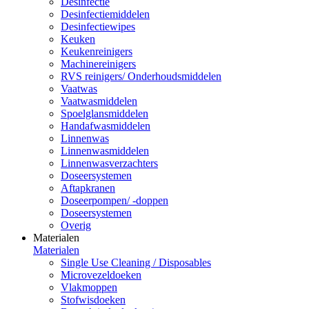
Desinfectie
Desinfectiemiddelen
Desinfectiewipes
Keuken
Keukenreinigers
Machinereinigers
RVS reinigers/ Onderhoudsmiddelen
Vaatwas
Vaatwasmiddelen
Spoelglansmiddelen
Handafwasmiddelen
Linnenwas
Linnenwasmiddelen
Linnenwasverzachters
Doseersystemen
Aftapkranen
Doseerpompen/ -doppen
Doseersystemen
Overig
Materialen
Materialen
Single Use Cleaning / Disposables
Microvezeldoeken
Vlakmoppen
Stofwisdoeken