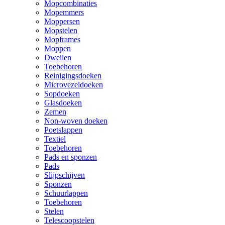
Mopcombinaties
Mopemmers
Moppersen
Mopstelen
Mopframes
Moppen
Dweilen
Toebehoren
Reinigingsdoeken
Microvezeldoeken
Sopdoeken
Glasdoeken
Zemen
Non-woven doeken
Poetslappen
Textiel
Toebehoren
Pads en sponzen
Pads
Slijpschijven
Sponzen
Schuurlappen
Toebehoren
Stelen
Telescoopstelen