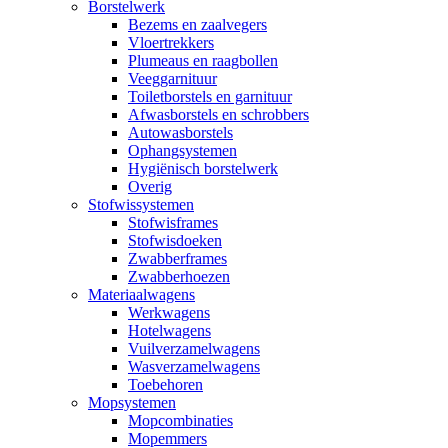
Borstelwerk
Bezems en zaalvegers
Vloertrekkers
Plumeaus en raagbollen
Veeggarnituur
Toiletborstels en garnituur
Afwasborstels en schrobbers
Autowasborstels
Ophangsystemen
Hygiënisch borstelwerk
Overig
Stofwissystemen
Stofwisframes
Stofwisdoeken
Zwabberframes
Zwabberhoezen
Materiaalwagens
Werkwagens
Hotelwagens
Vuilverzamelwagens
Wasverzamelwagens
Toebehoren
Mopsystemen
Mopcombinaties
Mopemmers