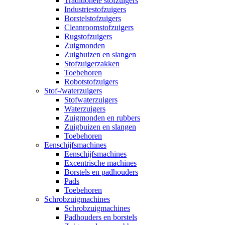
Traditionele stofzuigers
Industriestofzuigers
Borstelstofzuigers
Cleanroomstofzuigers
Rugstofzuigers
Zuigmonden
Zuigbuizen en slangen
Stofzuigerzakken
Toebehoren
Robotstofzuigers
Stof-/waterzuigers
Stofwaterzuigers
Waterzuigers
Zuigmonden en rubbers
Zuigbuizen en slangen
Toebehoren
Eenschijfsmachines
Eenschijfsmachines
Excentrische machines
Borstels en padhouders
Pads
Toebehoren
Schrobzuigmachines
Schrobzuigmachines
Padhouders en borstels