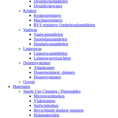
Desinfectiemiddelen
Desinfectiewipes
Keuken
Keukenreinigers
Machinereinigers
RVS reinigers/ Onderhoudsmiddelen
Vaatwas
Vaatwasmiddelen
Spoelglansmiddelen
Handafwasmiddelen
Linnenwas
Linnenwasmiddelen
Linnenwasverzachters
Doseersystemen
Aftapkranen
Doseerpompen/ -doppen
Doseersystemen
Overig
Materialen
Single Use Cleaning / Disposables
Microvezeldoeken
Vlakmoppen
Stofwisdoeken
Bevochtigde doeken/ moppen
Hulpmaterialen