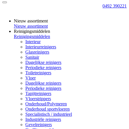
0492 390221
Nieuw assortiment
Nieuw assortiment
Reinigingsmiddelen
Reinigingsmiddelen
Interieur
Interieurreinigers
Glasreinigers
Sanitair
Dagelijkse reinigers
Periodieke reinigers
Toiletreinigers
Vloer
Dagelijkse reinigers
Periodieke reinigers
Tapijtreinigers
Vloerstrippers
Onderhoud/Polymeren
Onderhoud sportvloeren
Specialistisch / industrieel
Industriële reinigers
Gevelreinigers