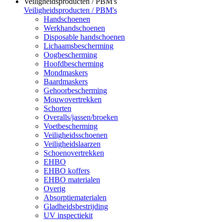
Veiligheidsproducten / PBM's
Veiligheidsproducten / PBM's
Handschoenen
Werkhandschoenen
Disposable handschoenen
Lichaamsbescherming
Oogbescherming
Hoofdbescherming
Mondmaskers
Baardmaskers
Gehoorbescherming
Mouwovertrekken
Schorten
Overalls/jassen/broeken
Voetbescherming
Veiligheidsschoenen
Veiligheidslaarzen
Schoenovertrekken
EHBO
EHBO koffers
EHBO materialen
Overig
Absorptiematerialen
Gladheidsbestrijding
UV inspectiekit