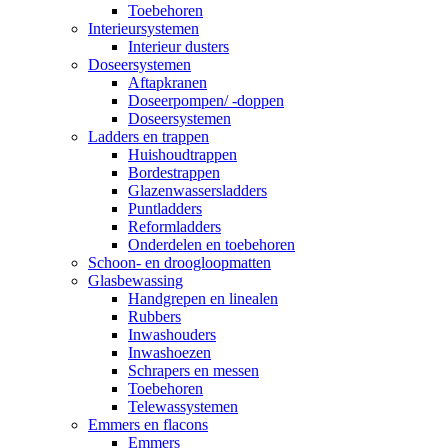
Toebehoren
Interieursystemen
Interieur dusters
Doseersystemen
Aftapkranen
Doseerpompen/ -doppen
Doseersystemen
Ladders en trappen
Huishoudtrappen
Bordestrappen
Glazenwassersladders
Puntladders
Reformladders
Onderdelen en toebehoren
Schoon- en droogloopmatten
Glasbewassing
Handgrepen en linealen
Rubbers
Inwashouders
Inwashoezen
Schrapers en messen
Toebehoren
Telewassystemen
Emmers en flacons
Emmers