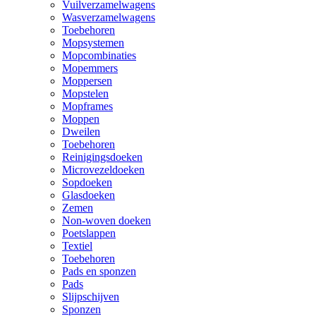
Vuilverzamelwagens
Wasverzamelwagens
Toebehoren
Mopsystemen
Mopcombinaties
Mopemmers
Moppersen
Mopstelen
Mopframes
Moppen
Dweilen
Toebehoren
Reinigingsdoeken
Microvezeldoeken
Sopdoeken
Glasdoeken
Zemen
Non-woven doeken
Poetslappen
Textiel
Toebehoren
Pads en sponzen
Pads
Slijpschijven
Sponzen