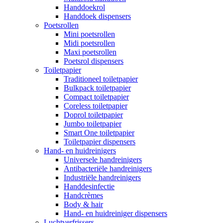
Handdoekrol
Handdoek dispensers
Poetsrollen
Mini poetsrollen
Midi poetsrollen
Maxi poetsrollen
Poetsrol dispensers
Toiletpapier
Traditioneel toiletpapier
Bulkpack toiletpapier
Compact toiletpapier
Coreless toiletpapier
Doprol toiletpapier
Jumbo toiletpapier
Smart One toiletpapier
Toiletpapier dispensers
Hand- en huidreinigers
Universele handreinigers
Antibacteriële handreinigers
Industriële handreinigers
Handdesinfectie
Handcrèmes
Body & hair
Hand- en huidreiniger dispensers
Luchtverfrissers