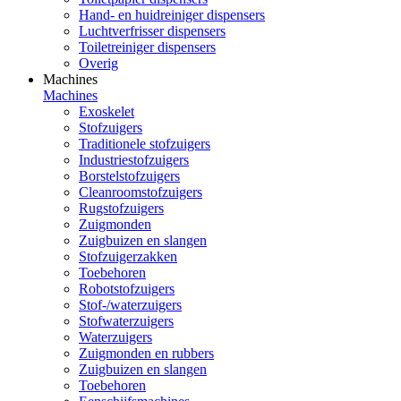
Hand- en huidreiniger dispensers
Luchtverfrisser dispensers
Toiletreiniger dispensers
Overig
Machines
Machines
Exoskelet
Stofzuigers
Traditionele stofzuigers
Industriestofzuigers
Borstelstofzuigers
Cleanroomstofzuigers
Rugstofzuigers
Zuigmonden
Zuigbuizen en slangen
Stofzuigerzakken
Toebehoren
Robotstofzuigers
Stof-/waterzuigers
Stofwaterzuigers
Waterzuigers
Zuigmonden en rubbers
Zuigbuizen en slangen
Toebehoren