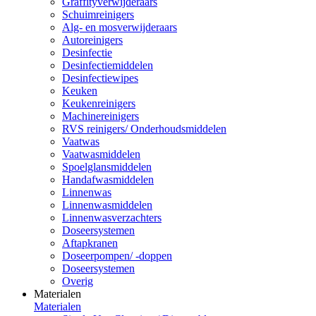
Graffityverwijderaars
Schuimreinigers
Alg- en mosverwijderaars
Autoreinigers
Desinfectie
Desinfectiemiddelen
Desinfectiewipes
Keuken
Keukenreinigers
Machinereinigers
RVS reinigers/ Onderhoudsmiddelen
Vaatwas
Vaatwasmiddelen
Spoelglansmiddelen
Handafwasmiddelen
Linnenwas
Linnenwasmiddelen
Linnenwasverzachters
Doseersystemen
Aftapkranen
Doseerpompen/ -doppen
Doseersystemen
Overig
Materialen
Materialen