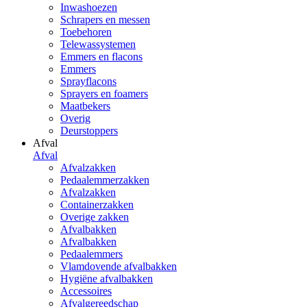
Inwashoezen
Schrapers en messen
Toebehoren
Telewassystemen
Emmers en flacons
Emmers
Sprayflacons
Sprayers en foamers
Maatbekers
Overig
Deurstoppers
Afval
Afval
Afvalzakken
Pedaalemmerzakken
Afvalzakken
Containerzakken
Overige zakken
Afvalbakken
Afvalbakken
Pedaalemmers
Vlamdovende afvalbakken
Hygiëne afvalbakken
Accessoires
Afvalgereedschap