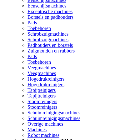
Eenschijfsmachines
Eenschijfsmachines
Excentrische machines
Borstels en padhouders
Pads
Toebehoren
Schrobzuigmachines
Schrobzuigmachines
Padhouders en borstels
Zuigmonden en rubbers
Pads
Toebehoren
Veegmachines
Veegmachines
Hogedrukreinigers
Hogedrukreinigers
Tapijtreinigers
Tapijtreinigers
Stoomreinigers
Stoomreinigers
Schuimreinigingsmachines
Schuimreinigingsmachines
Overige machines
Machines
Robot machines