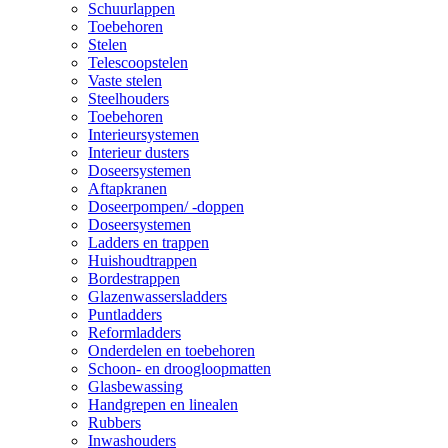
Schuurlappen
Toebehoren
Stelen
Telescoopstelen
Vaste stelen
Steelhouders
Toebehoren
Interieursystemen
Interieur dusters
Doseersystemen
Aftapkranen
Doseerpompen/ -doppen
Doseersystemen
Ladders en trappen
Huishoudtrappen
Bordestrappen
Glazenwassersladders
Puntladders
Reformladders
Onderdelen en toebehoren
Schoon- en droogloopmatten
Glasbewassing
Handgrepen en linealen
Rubbers
Inwashouders