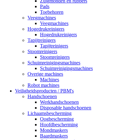
Zuigmonden en rubbers
Pads
Toebehoren
Veegmachines
Veegmachines
Hogedrukreinigers
Hogedrukreinigers
Tapijtreinigers
Tapijtreinigers
Stoomreinigers
Stoomreinigers
Schuimreinigingsmachines
Schuimreinigingsmachines
Overige machines
Machines
Robot machines
Veiligheidsproducten / PBM's
Handschoenen
Werkhandschoenen
Disposable handschoenen
Lichaamsbescherming
Oogbescherming
Hoofdbescherming
Mondmaskers
Baardmaskers