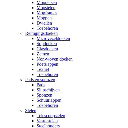
Moppersen
Mopstelen
Mopframes
Moppen
Dweilen
Toebehoren
Reinigingsdoeken
Microvezeldoeken
Sopdoeken
Glasdoeken
Zemen
Non-woven doeken
Poetslappen
Textiel
Toebehoren
Pads en sponzen
Pads
Slijpschijven
Sponzen
Schuurlappen
Toebehoren
Stelen
Telescoopstelen
Vaste stelen
Steelhouders