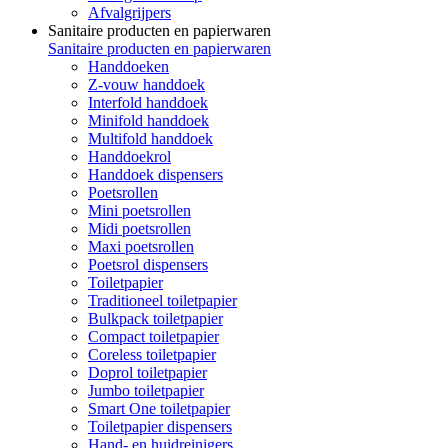
Afvalgrijpers
Sanitaire producten en papierwaren
Sanitaire producten en papierwaren
Handdoeken
Z-vouw handdoek
Interfold handdoek
Minifold handdoek
Multifold handdoek
Handdoekrol
Handdoek dispensers
Poetsrollen
Mini poetsrollen
Midi poetsrollen
Maxi poetsrollen
Poetsrol dispensers
Toiletpapier
Traditioneel toiletpapier
Bulkpack toiletpapier
Compact toiletpapier
Coreless toiletpapier
Doprol toiletpapier
Jumbo toiletpapier
Smart One toiletpapier
Toiletpapier dispensers
Hand- en huidreinigers