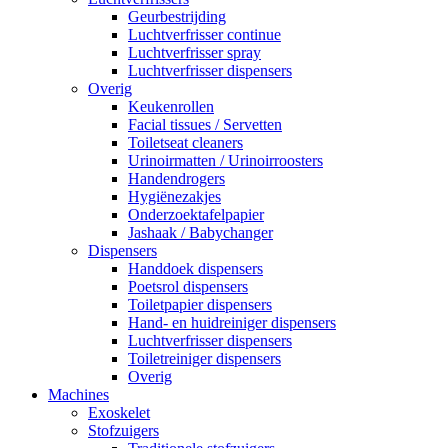
Geurbestrijding
Luchtverfrisser continue
Luchtverfrisser spray
Luchtverfrisser dispensers
Overig
Keukenrollen
Facial tissues / Servetten
Toiletseat cleaners
Urinoirmatten / Urinoirroosters
Handendrogers
Hygiënezakjes
Onderzoektafelpapier
Jashaak / Babychanger
Dispensers
Handdoek dispensers
Poetsrol dispensers
Toiletpapier dispensers
Hand- en huidreiniger dispensers
Luchtverfrisser dispensers
Toiletreiniger dispensers
Overig
Machines
Exoskelet
Stofzuigers