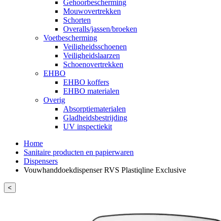
Gehoorbescherming
Mouwovertrekken
Schorten
Overalls/jassen/broeken
Voetbescherming
Veiligheidsschoenen
Veiligheidslaarzen
Schoenovertrekken
EHBO
EHBO koffers
EHBO materialen
Overig
Absorptiematerialen
Gladheidsbestrijding
UV inspectiekit
Home
Sanitaire producten en papierwaren
Dispensers
Vouwhanddoekdispenser RVS Plastiqline Exclusive
<