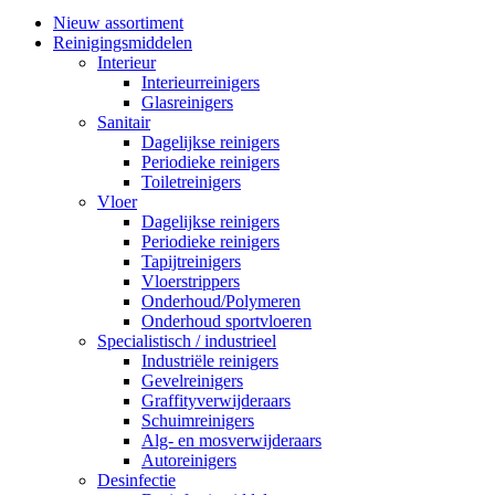
Nieuw assortiment
Reinigingsmiddelen
Interieur
Interieurreinigers
Glasreinigers
Sanitair
Dagelijkse reinigers
Periodieke reinigers
Toiletreinigers
Vloer
Dagelijkse reinigers
Periodieke reinigers
Tapijtreinigers
Vloerstrippers
Onderhoud/Polymeren
Onderhoud sportvloeren
Specialistisch / industrieel
Industriële reinigers
Gevelreinigers
Graffityverwijderaars
Schuimreinigers
Alg- en mosverwijderaars
Autoreinigers
Desinfectie