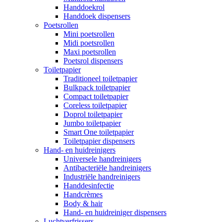
Handdoekrol
Handdoek dispensers
Poetsrollen
Mini poetsrollen
Midi poetsrollen
Maxi poetsrollen
Poetsrol dispensers
Toiletpapier
Traditioneel toiletpapier
Bulkpack toiletpapier
Compact toiletpapier
Coreless toiletpapier
Doprol toiletpapier
Jumbo toiletpapier
Smart One toiletpapier
Toiletpapier dispensers
Hand- en huidreinigers
Universele handreinigers
Antibacteriële handreinigers
Industriële handreinigers
Handdesinfectie
Handcrèmes
Body & hair
Hand- en huidreiniger dispensers
Luchtverfrissers