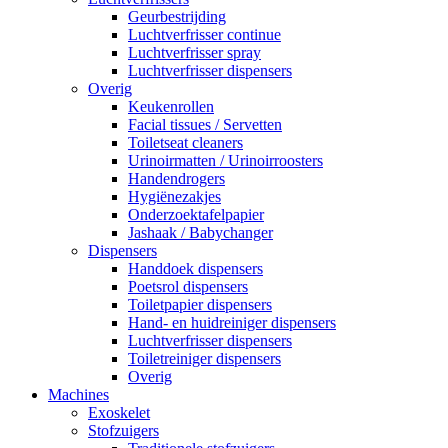
Geurbestrijding
Luchtverfrisser continue
Luchtverfrisser spray
Luchtverfrisser dispensers
Overig
Keukenrollen
Facial tissues / Servetten
Toiletseat cleaners
Urinoirmatten / Urinoirroosters
Handendrogers
Hygiënezakjes
Onderzoektafelpapier
Jashaak / Babychanger
Dispensers
Handdoek dispensers
Poetsrol dispensers
Toiletpapier dispensers
Hand- en huidreiniger dispensers
Luchtverfrisser dispensers
Toiletreiniger dispensers
Overig
Machines
Exoskelet
Stofzuigers