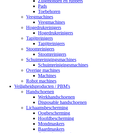
Zuigmonden en rubbers
Pads
Toebehoren
Veegmachines
Veegmachines
Hogedrukreinigers
Hogedrukreinigers
Tapijtreinigers
Tapijtreinigers
Stoomreinigers
Stoomreinigers
Schuimreinigingsmachines
Schuimreinigingsmachines
Overige machines
Machines
Robot machines
Veiligheidsproducten / PBM's
Handschoenen
Werkhandschoenen
Disposable handschoenen
Lichaamsbescherming
Oogbescherming
Hoofdbescherming
Mondmaskers
Baardmaskers