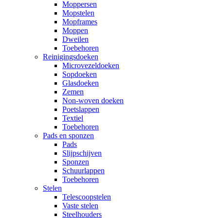
Moppersen
Mopstelen
Mopframes
Moppen
Dweilen
Toebehoren
Reinigingsdoeken
Microvezeldoeken
Sopdoeken
Glasdoeken
Zemen
Non-woven doeken
Poetslappen
Textiel
Toebehoren
Pads en sponzen
Pads
Slijpschijven
Sponzen
Schuurlappen
Toebehoren
Stelen
Telescoopstelen
Vaste stelen
Steelhouders