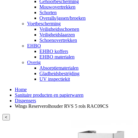
Gehoorbescherming
Mouwovertrekken
Schorten
Overalls/jassen/broeken
Voetbescherming
Veiligheidsschoenen
Veiligheidslaarzen
Schoenovertrekken
EHBO
EHBO koffers
EHBO materialen
Overig
Absorptiematerialen
Gladheidsbestrijding
UV inspectiekit
Home
Sanitaire producten en papierwaren
Dispensers
Wings Reserverolhouder RVS 5 rols RAC09CS
<