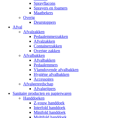
Sprayflacons
Sprayers en foamers
Maatbekers
Overig
Deurstoppers
Afval
Afvalzakken
Pedaalemmerzakken
Afvalzakken
Containerzakken
Overige zakken
Afvalbakken
Afvalbakken
Pedaalemmers
Vlamdovende afvalbakken
Hygiëne afvalbakken
Accessoires
Afvalgereedschap
Afvalgrijpers
Sanitaire producten en papierwaren
Handdoeken
Z-vouw handdoek
Interfold handdoek
Minifold handdoek
Multifold handdoek