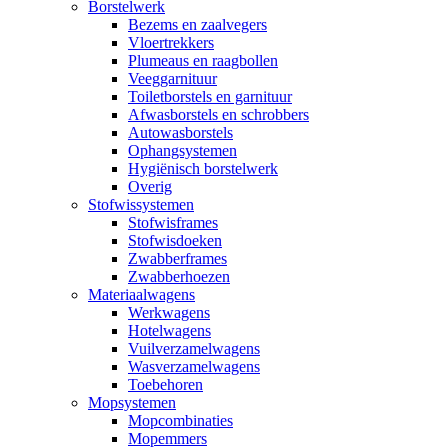
Borstelwerk
Bezems en zaalvegers
Vloertrekkers
Plumeaus en raagbollen
Veeggarnituur
Toiletborstels en garnituur
Afwasborstels en schrobbers
Autowasborstels
Ophangsystemen
Hygiënisch borstelwerk
Overig
Stofwissystemen
Stofwisframes
Stofwisdoeken
Zwabberframes
Zwabberhoezen
Materiaalwagens
Werkwagens
Hotelwagens
Vuilverzamelwagens
Wasverzamelwagens
Toebehoren
Mopsystemen
Mopcombinaties
Mopemmers