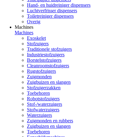
Hand- en huidreiniger dispensers
Luchtverfrisser dispensers
Toiletreiniger dispensers
Overig
Machines
Machines
Exoskelet
Stofzuigers
Traditionele stofzuigers
Industriestofzuigers
Borstelstofzuigers
Cleanroomstofzuigers
Rugstofzuigers
Zuigmonden
Zuigbuizen en slangen
Stofzuigerzakken
Toebehoren
Robotstofzuigers
Stof-/waterzuigers
Stofwaterzuigers
Waterzuigers
Zuigmonden en rubbers
Zuigbuizen en slangen
Toebehoren