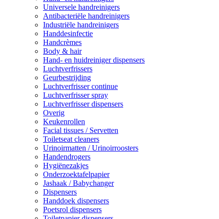
Universele handreinigers
Antibacteriële handreinigers
Industriële handreinigers
Handdesinfectie
Handcrèmes
Body & hair
Hand- en huidreiniger dispensers
Luchtverfrissers
Geurbestrijding
Luchtverfrisser continue
Luchtverfrisser spray
Luchtverfrisser dispensers
Overig
Keukenrollen
Facial tissues / Servetten
Toiletseat cleaners
Urinoirmatten / Urinoirroosters
Handendrogers
Hygiënezakjes
Onderzoektafelpapier
Jashaak / Babychanger
Dispensers
Handdoek dispensers
Poetsrol dispensers
Toiletpapier dispensers