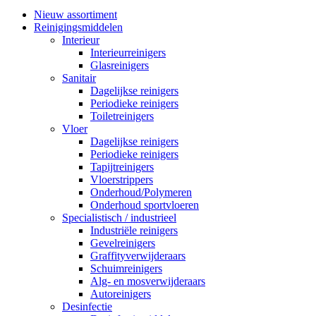
Nieuw assortiment
Reinigingsmiddelen
Interieur
Interieurreinigers
Glasreinigers
Sanitair
Dagelijkse reinigers
Periodieke reinigers
Toiletreinigers
Vloer
Dagelijkse reinigers
Periodieke reinigers
Tapijtreinigers
Vloerstrippers
Onderhoud/Polymeren
Onderhoud sportvloeren
Specialistisch / industrieel
Industriële reinigers
Gevelreinigers
Graffityverwijderaars
Schuimreinigers
Alg- en mosverwijderaars
Autoreinigers
Desinfectie