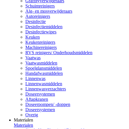
Graffityverwijderaars
Schuimreinigers
Alg- en mosverwijderaars
Autoreinigers
Desinfectie
Desinfectiemiddelen
Desinfectiewipes
Keuken
Keukenreinigers
Machinereinigers
RVS reinigers/ Onderhoudsmiddelen
Vaatwas
Vaatwasmiddelen
Spoelglansmiddelen
Handafwasmiddelen
Linnenwas
Linnenwasmiddelen
Linnenwasverzachters
Doseersystemen
Aftapkranen
Doseerpompen/ -doppen
Doseersystemen
Overig
Materialen
Materialen