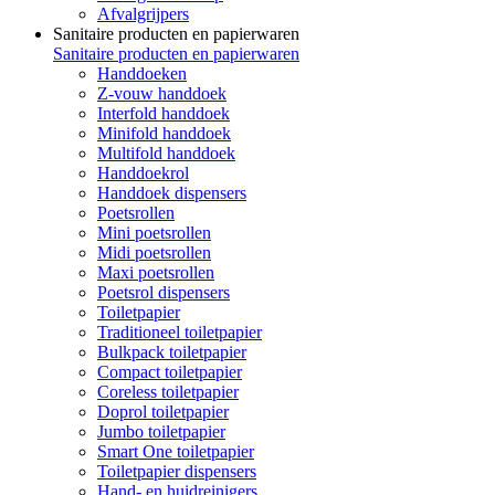
Afvalgrijpers
Sanitaire producten en papierwaren
Sanitaire producten en papierwaren
Handdoeken
Z-vouw handdoek
Interfold handdoek
Minifold handdoek
Multifold handdoek
Handdoekrol
Handdoek dispensers
Poetsrollen
Mini poetsrollen
Midi poetsrollen
Maxi poetsrollen
Poetsrol dispensers
Toiletpapier
Traditioneel toiletpapier
Bulkpack toiletpapier
Compact toiletpapier
Coreless toiletpapier
Doprol toiletpapier
Jumbo toiletpapier
Smart One toiletpapier
Toiletpapier dispensers
Hand- en huidreinigers