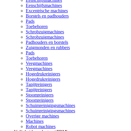
Eenschijfsmachines
Eenschijfsmachines
Excentrische machines
Borstels en padhouders
Pads
Toebehoren
Schrobzuigmachines
Schrobzuigmachines
Padhouders en borstels
Zuigmonden en rubbers
Pads
Toebehoren
Veegmachines
Veegmachines
Hogedrukreinigers
Hogedrukreinigers
Tapijtreinigers
Tapijtreinigers
Stoomreinigers
Stoomreinigers
Schuimreinigingsmachines
Schuimreinigingsmachines
Overige machines
Machines
Robot machines