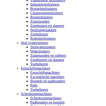
Traditionele stofzuigers
Industriestofzuigers
Borstelstofzuigers
Cleanroomstofzuigers
Rugstofzuigers
Zuigmonden
Zuigbuizen en slangen
Stofzuigerzakken
Toebehoren
Robotstofzuigers
Stof-/waterzuigers
Stofwaterzuigers
Waterzuigers
Zuigmonden en rubbers
Zuigbuizen en slangen
Toebehoren
Eenschijfsmachines
Eenschijfsmachines
Excentrische machines
Borstels en padhouders
Pads
Toebehoren
Schrobzuigmachines
Schrobzuigmachines
Padhouders en borstels