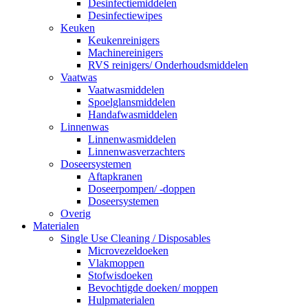
Desinfectiemiddelen
Desinfectiewipes
Keuken
Keukenreinigers
Machinereinigers
RVS reinigers/ Onderhoudsmiddelen
Vaatwas
Vaatwasmiddelen
Spoelglansmiddelen
Handafwasmiddelen
Linnenwas
Linnenwasmiddelen
Linnenwasverzachters
Doseersystemen
Aftapkranen
Doseerpompen/ -doppen
Doseersystemen
Overig
Materialen
Single Use Cleaning / Disposables
Microvezeldoeken
Vlakmoppen
Stofwisdoeken
Bevochtigde doeken/ moppen
Hulpmaterialen