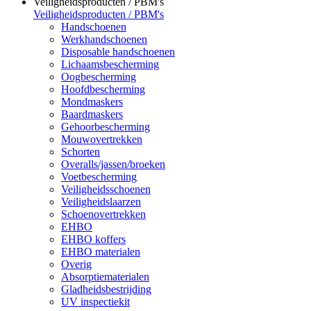
Veiligheidsproducten / PBM's
Veiligheidsproducten / PBM's
Handschoenen
Werkhandschoenen
Disposable handschoenen
Lichaamsbescherming
Oogbescherming
Hoofdbescherming
Mondmaskers
Baardmaskers
Gehoorbescherming
Mouwovertrekken
Schorten
Overalls/jassen/broeken
Voetbescherming
Veiligheidsschoenen
Veiligheidslaarzen
Schoenovertrekken
EHBO
EHBO koffers
EHBO materialen
Overig
Absorptiematerialen
Gladheidsbestrijding
UV inspectiekit