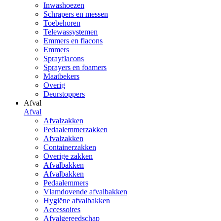
Inwashoezen
Schrapers en messen
Toebehoren
Telewassystemen
Emmers en flacons
Emmers
Sprayflacons
Sprayers en foamers
Maatbekers
Overig
Deurstoppers
Afval
Afval
Afvalzakken
Pedaalemmerzakken
Afvalzakken
Containerzakken
Overige zakken
Afvalbakken
Afvalbakken
Pedaalemmers
Vlamdovende afvalbakken
Hygiëne afvalbakken
Accessoires
Afvalgereedschap