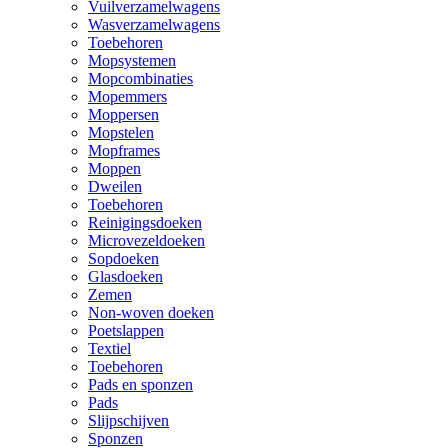
Vuilverzamelwagens
Wasverzamelwagens
Toebehoren
Mopsystemen
Mopcombinaties
Mopemmers
Moppersen
Mopstelen
Mopframes
Moppen
Dweilen
Toebehoren
Reinigingsdoeken
Microvezeldoeken
Sopdoeken
Glasdoeken
Zemen
Non-woven doeken
Poetslappen
Textiel
Toebehoren
Pads en sponzen
Pads
Slijpschijven
Sponzen