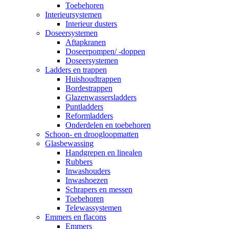
Toebehoren
Interieursystemen
Interieur dusters
Doseersystemen
Aftapkranen
Doseerpompen/ -doppen
Doseersystemen
Ladders en trappen
Huishoudtrappen
Bordestrappen
Glazenwassersladders
Puntladders
Reformladders
Onderdelen en toebehoren
Schoon- en droogloopmatten
Glasbewassing
Handgrepen en linealen
Rubbers
Inwashouders
Inwashoezen
Schrapers en messen
Toebehoren
Telewassystemen
Emmers en flacons
Emmers