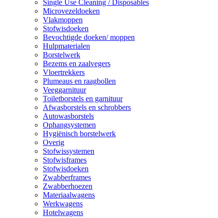
Single Use Cleaning / Disposables
Microvezeldoeken
Vlakmoppen
Stofwisdoeken
Bevochtigde doeken/ moppen
Hulpmaterialen
Borstelwerk
Bezems en zaalvegers
Vloertrekkers
Plumeaus en raagbollen
Veeggarnituur
Toiletborstels en garnituur
Afwasborstels en schrobbers
Autowasborstels
Ophangsystemen
Hygiënisch borstelwerk
Overig
Stofwissystemen
Stofwisframes
Stofwisdoeken
Zwabberframes
Zwabberhoezen
Materiaalwagens
Werkwagens
Hotelwagens