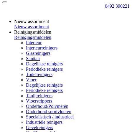
0492 390221
Nieuw assortiment
Nieuw assortiment
Reinigingsmiddelen
Reinigingsmiddelen
Interieur
Interieurreinigers
Glasreinigers
Sanitair
Dagelijkse reinigers
Periodieke reinigers
Toiletreinigers
Vloer
Dagelijkse reinigers
Periodieke reinigers
Tapijtreinigers
Vloerstrippers
Onderhoud/Polymeren
Onderhoud sportvloeren
Specialistisch / industrieel
Industriële reinigers
Gevelreinigers