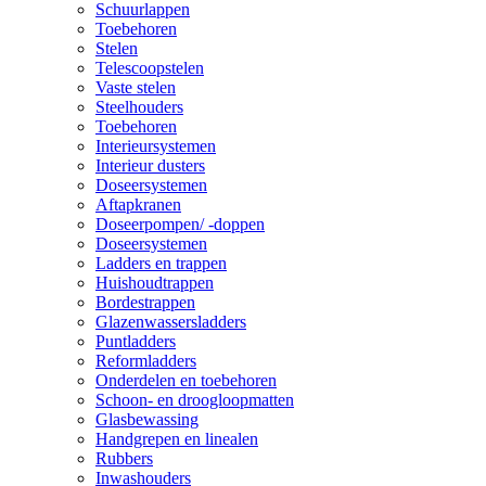
Schuurlappen
Toebehoren
Stelen
Telescoopstelen
Vaste stelen
Steelhouders
Toebehoren
Interieursystemen
Interieur dusters
Doseersystemen
Aftapkranen
Doseerpompen/ -doppen
Doseersystemen
Ladders en trappen
Huishoudtrappen
Bordestrappen
Glazenwassersladders
Puntladders
Reformladders
Onderdelen en toebehoren
Schoon- en droogloopmatten
Glasbewassing
Handgrepen en linealen
Rubbers
Inwashouders