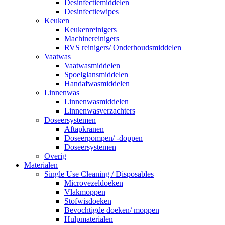
Desinfectiemiddelen
Desinfectiewipes
Keuken
Keukenreinigers
Machinereinigers
RVS reinigers/ Onderhoudsmiddelen
Vaatwas
Vaatwasmiddelen
Spoelglansmiddelen
Handafwasmiddelen
Linnenwas
Linnenwasmiddelen
Linnenwasverzachters
Doseersystemen
Aftapkranen
Doseerpompen/ -doppen
Doseersystemen
Overig
Materialen
Single Use Cleaning / Disposables
Microvezeldoeken
Vlakmoppen
Stofwisdoeken
Bevochtigde doeken/ moppen
Hulpmaterialen