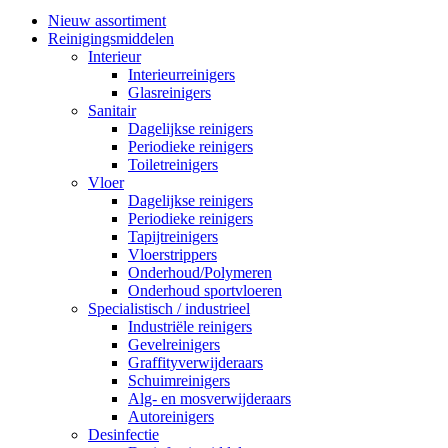
Nieuw assortiment
Reinigingsmiddelen
Interieur
Interieurreinigers
Glasreinigers
Sanitair
Dagelijkse reinigers
Periodieke reinigers
Toiletreinigers
Vloer
Dagelijkse reinigers
Periodieke reinigers
Tapijtreinigers
Vloerstrippers
Onderhoud/Polymeren
Onderhoud sportvloeren
Specialistisch / industrieel
Industriële reinigers
Gevelreinigers
Graffityverwijderaars
Schuimreinigers
Alg- en mosverwijderaars
Autoreinigers
Desinfectie