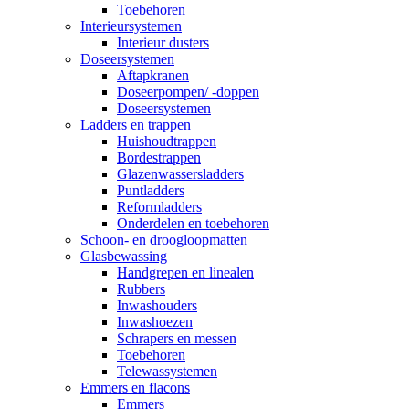
Toebehoren
Interieursystemen
Interieur dusters
Doseersystemen
Aftapkranen
Doseerpompen/ -doppen
Doseersystemen
Ladders en trappen
Huishoudtrappen
Bordestrappen
Glazenwassersladders
Puntladders
Reformladders
Onderdelen en toebehoren
Schoon- en droogloopmatten
Glasbewassing
Handgrepen en linealen
Rubbers
Inwashouders
Inwashoezen
Schrapers en messen
Toebehoren
Telewassystemen
Emmers en flacons
Emmers