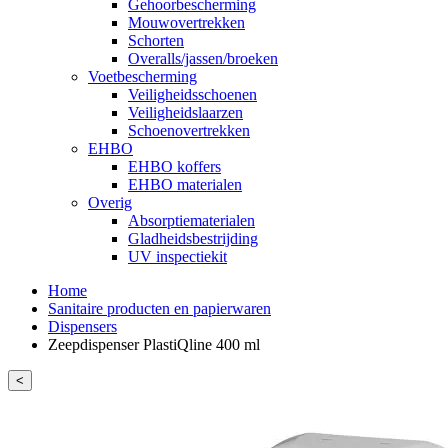
Gehoorbescherming
Mouwovertrekken
Schorten
Overalls/jassen/broeken
Voetbescherming
Veiligheidsschoenen
Veiligheidslaarzen
Schoenovertrekken
EHBO
EHBO koffers
EHBO materialen
Overig
Absorptiematerialen
Gladheidsbestrijding
UV inspectiekit
Home
Sanitaire producten en papierwaren
Dispensers
Zeepdispenser PlastiQline 400 ml
<