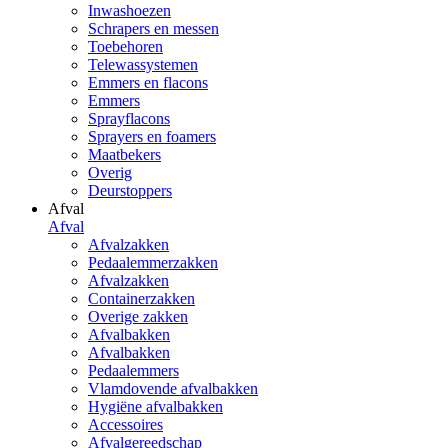
Inwashoezen
Schrapers en messen
Toebehoren
Telewassystemen
Emmers en flacons
Emmers
Sprayflacons
Sprayers en foamers
Maatbekers
Overig
Deurstoppers
Afval
Afval
Afvalzakken
Pedaalemmerzakken
Afvalzakken
Containerzakken
Overige zakken
Afvalbakken
Afvalbakken
Pedaalemmers
Vlamdovende afvalbakken
Hygiëne afvalbakken
Accessoires
Afvalgereedschap