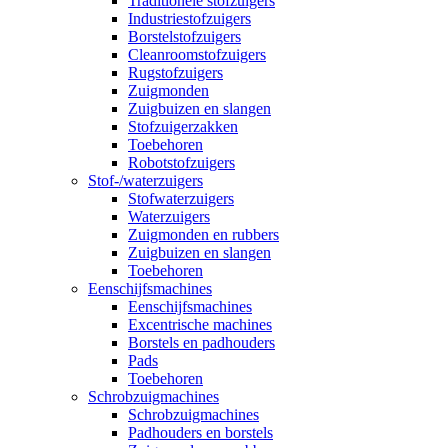
Traditionele stofzuigers
Industriestofzuigers
Borstelstofzuigers
Cleanroomstofzuigers
Rugstofzuigers
Zuigmonden
Zuigbuizen en slangen
Stofzuigerzakken
Toebehoren
Robotstofzuigers
Stof-/waterzuigers
Stofwaterzuigers
Waterzuigers
Zuigmonden en rubbers
Zuigbuizen en slangen
Toebehoren
Eenschijfsmachines
Eenschijfsmachines
Excentrische machines
Borstels en padhouders
Pads
Toebehoren
Schrobzuigmachines
Schrobzuigmachines
Padhouders en borstels