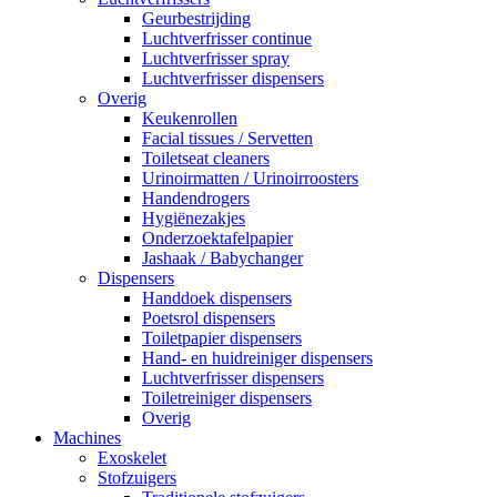
Geurbestrijding
Luchtverfrisser continue
Luchtverfrisser spray
Luchtverfrisser dispensers
Overig
Keukenrollen
Facial tissues / Servetten
Toiletseat cleaners
Urinoirmatten / Urinoirroosters
Handendrogers
Hygiënezakjes
Onderzoektafelpapier
Jashaak / Babychanger
Dispensers
Handdoek dispensers
Poetsrol dispensers
Toiletpapier dispensers
Hand- en huidreiniger dispensers
Luchtverfrisser dispensers
Toiletreiniger dispensers
Overig
Machines
Exoskelet
Stofzuigers