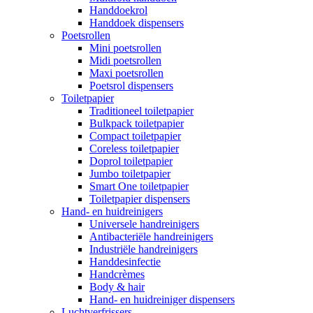
Handdoekrol
Handdoek dispensers
Poetsrollen
Mini poetsrollen
Midi poetsrollen
Maxi poetsrollen
Poetsrol dispensers
Toiletpapier
Traditioneel toiletpapier
Bulkpack toiletpapier
Compact toiletpapier
Coreless toiletpapier
Doprol toiletpapier
Jumbo toiletpapier
Smart One toiletpapier
Toiletpapier dispensers
Hand- en huidreinigers
Universele handreinigers
Antibacteriële handreinigers
Industriële handreinigers
Handdesinfectie
Handcrèmes
Body & hair
Hand- en huidreiniger dispensers
Luchtverfrissers