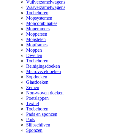
Vuilverzamelwagens
Wasverzamelwagens
Toebehoren
Mopsystemen
Mopcombinaties
Mopemmers
Moppersen
Mopstelen
Mopframes
Moppen
Dweilen
Toebehoren
Reinigingsdoeken
Microvezeldoeken
Sopdoeken
Glasdoeken
Zemen
Non-woven doeken
Poetslappen
Textiel
Toebehoren
Pads en sponzen
Pads
Slijpschijven
Sponzen