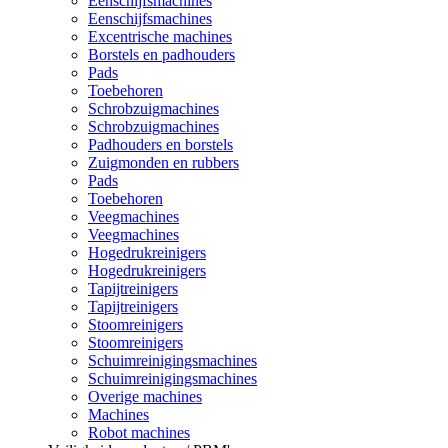
Eenschijfsmachines
Eenschijfsmachines
Excentrische machines
Borstels en padhouders
Pads
Toebehoren
Schrobzuigmachines
Schrobzuigmachines
Padhouders en borstels
Zuigmonden en rubbers
Pads
Toebehoren
Veegmachines
Veegmachines
Hogedrukreinigers
Hogedrukreinigers
Tapijtreinigers
Tapijtreinigers
Stoomreinigers
Stoomreinigers
Schuimreinigingsmachines
Schuimreinigingsmachines
Overige machines
Machines
Robot machines