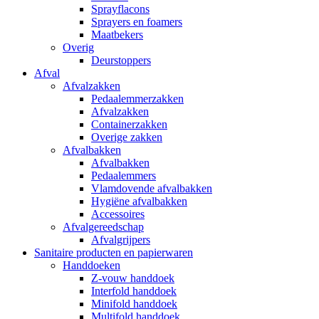
Sprayflacons
Sprayers en foamers
Maatbekers
Overig
Deurstoppers
Afval
Afvalzakken
Pedaalemmerzakken
Afvalzakken
Containerzakken
Overige zakken
Afvalbakken
Afvalbakken
Pedaalemmers
Vlamdovende afvalbakken
Hygiëne afvalbakken
Accessoires
Afvalgereedschap
Afvalgrijpers
Sanitaire producten en papierwaren
Handdoeken
Z-vouw handdoek
Interfold handdoek
Minifold handdoek
Multifold handdoek