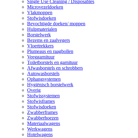
Single Use Cleaning / Disposables
Microvezeldoeken
Vlakmoppen
Stofwisdoeken
Bevochtigde doeken/ moppen
Hulpmaterialen
Borstelwerk
Bezems en zaalvegers
Vloertrekkers
Plumeaus en raagbollen
Veeggarnituur
Toiletborstels en garnituur
Afwasborstels en schrobbers
Autowasborstels
Ophangsystemen
Hygiënisch borstelwerk
Overig
Stofwissystemen
Stofwisframes
Stofwisdoeken
Zwabberframes
Zwabberhoezen
Materiaalwagens
Werkwagens
Hotelwagens