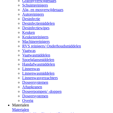
Graffityverwijderaars
Schuimreinigers
Alg- en mosverwijderaars
Autoreinigers
Desinfectie
Desinfectiemiddelen
Desinfectiewipes
Keuken
Keukenreinigers
Machinereinigers
RVS reinigers/ Onderhoudsmiddelen
Vaatwas
Vaatwasmiddelen
Spoelglansmiddelen
Handafwasmiddelen
Linnenwas
Linnenwasmiddelen
Linnenwasverzachters
Doseersystemen
Aftapkranen
Doseerpompen/ -doppen
Doseersystemen
Overig
Materialen
Materialen