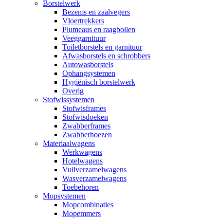
Borstelwerk
Bezems en zaalvegers
Vloertrekkers
Plumeaus en raagbollen
Veeggarnituur
Toiletborstels en garnituur
Afwasborstels en schrobbers
Autowasborstels
Ophangsystemen
Hygiënisch borstelwerk
Overig
Stofwissystemen
Stofwisframes
Stofwisdoeken
Zwabberframes
Zwabberhoezen
Materiaalwagens
Werkwagens
Hotelwagens
Vuilverzamelwagens
Wasverzamelwagens
Toebehoren
Mopsystemen
Mopcombinaties
Mopemmers