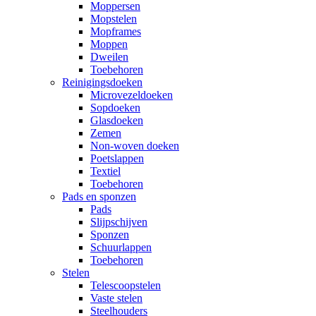
Moppersen
Mopstelen
Mopframes
Moppen
Dweilen
Toebehoren
Reinigingsdoeken
Microvezeldoeken
Sopdoeken
Glasdoeken
Zemen
Non-woven doeken
Poetslappen
Textiel
Toebehoren
Pads en sponzen
Pads
Slijpschijven
Sponzen
Schuurlappen
Toebehoren
Stelen
Telescoopstelen
Vaste stelen
Steelhouders