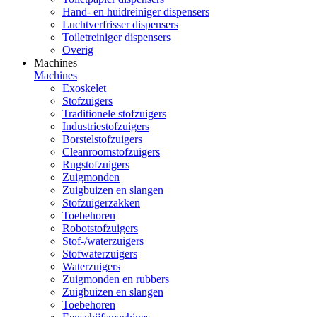
Hand- en huidreiniger dispensers
Luchtverfrisser dispensers
Toiletreiniger dispensers
Overig
Machines
Machines
Exoskelet
Stofzuigers
Traditionele stofzuigers
Industriestofzuigers
Borstelstofzuigers
Cleanroomstofzuigers
Rugstofzuigers
Zuigmonden
Zuigbuizen en slangen
Stofzuigerzakken
Toebehoren
Robotstofzuigers
Stof-/waterzuigers
Stofwaterzuigers
Waterzuigers
Zuigmonden en rubbers
Zuigbuizen en slangen
Toebehoren