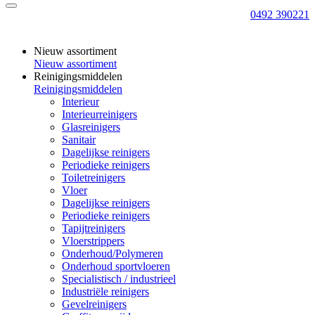
0492 390221
Nieuw assortiment
Nieuw assortiment
Reinigingsmiddelen
Reinigingsmiddelen
Interieur
Interieurreinigers
Glasreinigers
Sanitair
Dagelijkse reinigers
Periodieke reinigers
Toiletreinigers
Vloer
Dagelijkse reinigers
Periodieke reinigers
Tapijtreinigers
Vloerstrippers
Onderhoud/Polymeren
Onderhoud sportvloeren
Specialistisch / industrieel
Industriële reinigers
Gevelreinigers