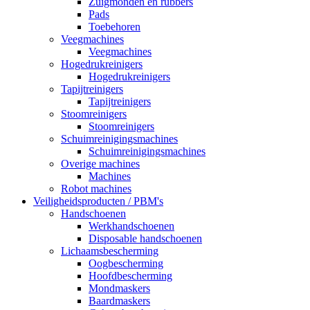
Zuigmonden en rubbers
Pads
Toebehoren
Veegmachines
Veegmachines
Hogedrukreinigers
Hogedrukreinigers
Tapijtreinigers
Tapijtreinigers
Stoomreinigers
Stoomreinigers
Schuimreinigingsmachines
Schuimreinigingsmachines
Overige machines
Machines
Robot machines
Veiligheidsproducten / PBM's
Handschoenen
Werkhandschoenen
Disposable handschoenen
Lichaamsbescherming
Oogbescherming
Hoofdbescherming
Mondmaskers
Baardmaskers