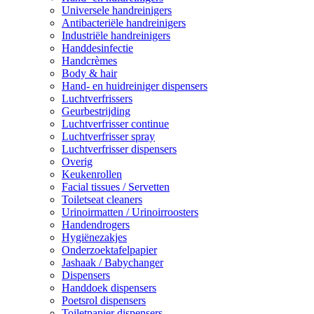
Universele handreinigers
Antibacteriële handreinigers
Industriële handreinigers
Handdesinfectie
Handcrèmes
Body & hair
Hand- en huidreiniger dispensers
Luchtverfrissers
Geurbestrijding
Luchtverfrisser continue
Luchtverfrisser spray
Luchtverfrisser dispensers
Overig
Keukenrollen
Facial tissues / Servetten
Toiletseat cleaners
Urinoirmatten / Urinoirroosters
Handendrogers
Hygiënezakjes
Onderzoektafelpapier
Jashaak / Babychanger
Dispensers
Handdoek dispensers
Poetsrol dispensers
Toiletpapier dispensers