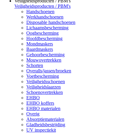
Veiligheidsproducten / PBM's
Veiligheidsproducten / PBM's
Handschoenen
Werkhandschoenen
Disposable handschoenen
Lichaamsbescherming
Oogbescherming
Hoofdbescherming
Mondmaskers
Baardmaskers
Gehoorbescherming
Mouwovertrekken
Schorten
Overalls/jassen/broeken
Voetbescherming
Veiligheidsschoenen
Veiligheidslaarzen
Schoenovertrekken
EHBO
EHBO koffers
EHBO materialen
Overig
Absorptiematerialen
Gladheidsbestrijding
UV inspectiekit