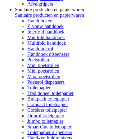
Afvalgrijpers
Sanitaire producten en papierwaren
Sanitaire producten en papierwaren
Handdoeken
Z-vouw handdoek
Interfold handdoek
Minifold handdoek
Multifold handdoek
Handdoekrol
Handdoek dispensers
Poetsrollen
Mini poetsrollen
Midi poetsrollen
Maxi poetsrollen
Poetsrol dispensers
Toiletpapier
Traditioneel toiletpapier
Bulkpack toiletpapier
Compact toiletpapier
Coreless toiletpapier
Doprol toiletpapier
Jumbo toiletpapier
Smart One toiletpapier
Toiletpapier dispensers
Hand- en huidreinigers