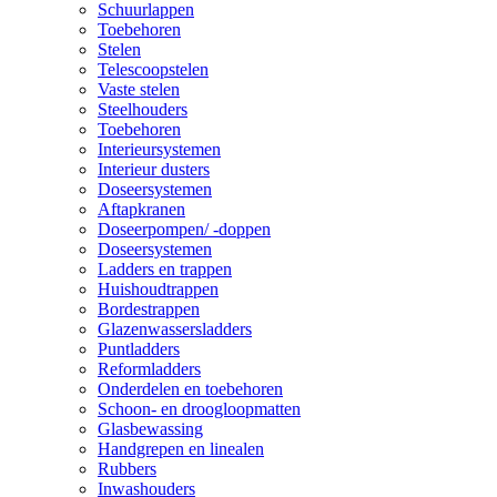
Schuurlappen
Toebehoren
Stelen
Telescoopstelen
Vaste stelen
Steelhouders
Toebehoren
Interieursystemen
Interieur dusters
Doseersystemen
Aftapkranen
Doseerpompen/ -doppen
Doseersystemen
Ladders en trappen
Huishoudtrappen
Bordestrappen
Glazenwassersladders
Puntladders
Reformladders
Onderdelen en toebehoren
Schoon- en droogloopmatten
Glasbewassing
Handgrepen en linealen
Rubbers
Inwashouders