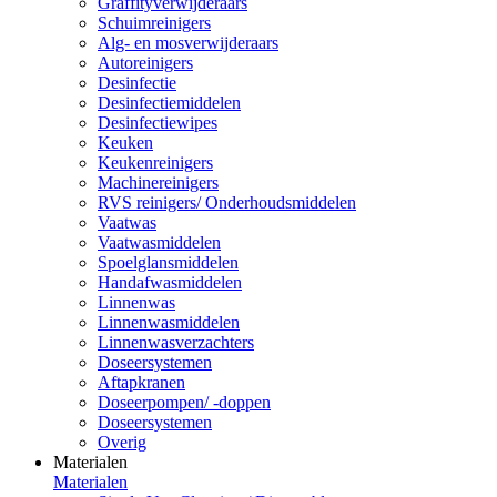
Graffityverwijderaars
Schuimreinigers
Alg- en mosverwijderaars
Autoreinigers
Desinfectie
Desinfectiemiddelen
Desinfectiewipes
Keuken
Keukenreinigers
Machinereinigers
RVS reinigers/ Onderhoudsmiddelen
Vaatwas
Vaatwasmiddelen
Spoelglansmiddelen
Handafwasmiddelen
Linnenwas
Linnenwasmiddelen
Linnenwasverzachters
Doseersystemen
Aftapkranen
Doseerpompen/ -doppen
Doseersystemen
Overig
Materialen
Materialen