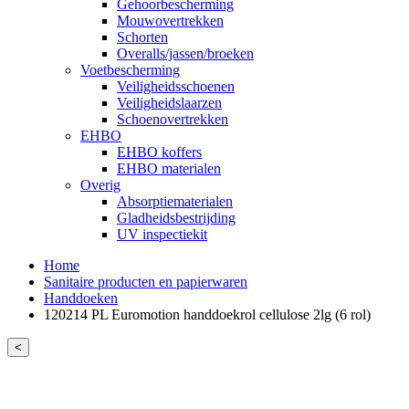
Gehoorbescherming
Mouwovertrekken
Schorten
Overalls/jassen/broeken
Voetbescherming
Veiligheidsschoenen
Veiligheidslaarzen
Schoenovertrekken
EHBO
EHBO koffers
EHBO materialen
Overig
Absorptiematerialen
Gladheidsbestrijding
UV inspectiekit
Home
Sanitaire producten en papierwaren
Handdoeken
120214 PL Euromotion handdoekrol cellulose 2lg (6 rol)
<