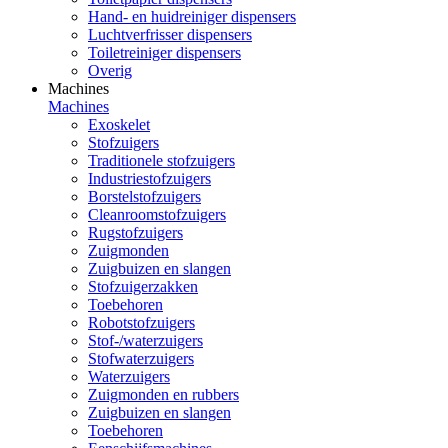
Hand- en huidreiniger dispensers
Luchtverfrisser dispensers
Toiletreiniger dispensers
Overig
Machines
Machines
Exoskelet
Stofzuigers
Traditionele stofzuigers
Industriestofzuigers
Borstelstofzuigers
Cleanroomstofzuigers
Rugstofzuigers
Zuigmonden
Zuigbuizen en slangen
Stofzuigerzakken
Toebehoren
Robotstofzuigers
Stof-/waterzuigers
Stofwaterzuigers
Waterzuigers
Zuigmonden en rubbers
Zuigbuizen en slangen
Toebehoren