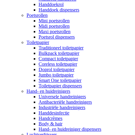
Handdoekrol
Handdoek dispensers
Poetsrollen
Mini poetsrollen
Midi poetsrollen
Maxi poetsrollen
Poetsrol dispensers
Toiletpapier
Traditioneel toiletpapier
Bulkpack toiletpapier
Compact toiletpapier
Coreless toiletpapier
Doprol toiletpapier
Jumbo toiletpapier
Smart One toiletpapier
Toiletpapier dispensers
Hand- en huidreinigers
Universele handreinigers
Antibacteriële handreinigers
Industriële handreinigers
Handdesinfectie
Handcrèmes
Body & hair
Hand- en huidreiniger dispensers
Luchtverfrissers