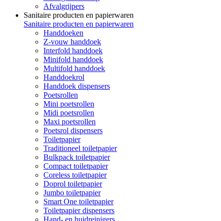
Afvalgrijpers
Sanitaire producten en papierwaren
Sanitaire producten en papierwaren
Handdoeken
Z-vouw handdoek
Interfold handdoek
Minifold handdoek
Multifold handdoek
Handdoekrol
Handdoek dispensers
Poetsrollen
Mini poetsrollen
Midi poetsrollen
Maxi poetsrollen
Poetsrol dispensers
Toiletpapier
Traditioneel toiletpapier
Bulkpack toiletpapier
Compact toiletpapier
Coreless toiletpapier
Doprol toiletpapier
Jumbo toiletpapier
Smart One toiletpapier
Toiletpapier dispensers
Hand- en huidreinigers