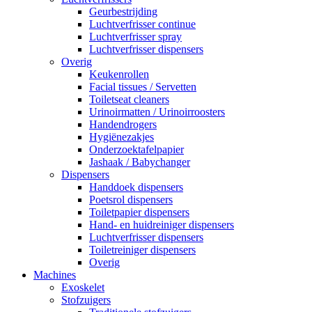
Geurbestrijding
Luchtverfrisser continue
Luchtverfrisser spray
Luchtverfrisser dispensers
Overig
Keukenrollen
Facial tissues / Servetten
Toiletseat cleaners
Urinoirmatten / Urinoirroosters
Handendrogers
Hygiënezakjes
Onderzoektafelpapier
Jashaak / Babychanger
Dispensers
Handdoek dispensers
Poetsrol dispensers
Toiletpapier dispensers
Hand- en huidreiniger dispensers
Luchtverfrisser dispensers
Toiletreiniger dispensers
Overig
Machines
Exoskelet
Stofzuigers