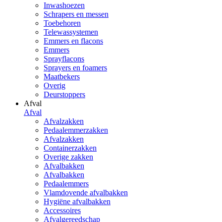
Inwashoezen
Schrapers en messen
Toebehoren
Telewassystemen
Emmers en flacons
Emmers
Sprayflacons
Sprayers en foamers
Maatbekers
Overig
Deurstoppers
Afval
Afval
Afvalzakken
Pedaalemmerzakken
Afvalzakken
Containerzakken
Overige zakken
Afvalbakken
Afvalbakken
Pedaalemmers
Vlamdovende afvalbakken
Hygiëne afvalbakken
Accessoires
Afvalgereedschap