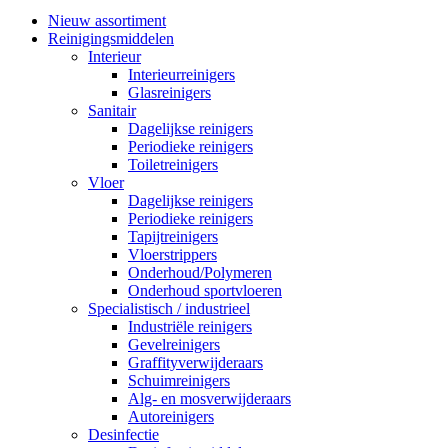
Nieuw assortiment
Reinigingsmiddelen
Interieur
Interieurreinigers
Glasreinigers
Sanitair
Dagelijkse reinigers
Periodieke reinigers
Toiletreinigers
Vloer
Dagelijkse reinigers
Periodieke reinigers
Tapijtreinigers
Vloerstrippers
Onderhoud/Polymeren
Onderhoud sportvloeren
Specialistisch / industrieel
Industriële reinigers
Gevelreinigers
Graffityverwijderaars
Schuimreinigers
Alg- en mosverwijderaars
Autoreinigers
Desinfectie