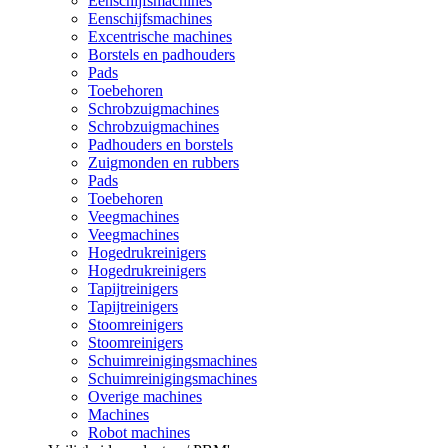
Eenschijfsmachines
Eenschijfsmachines
Excentrische machines
Borstels en padhouders
Pads
Toebehoren
Schrobzuigmachines
Schrobzuigmachines
Padhouders en borstels
Zuigmonden en rubbers
Pads
Toebehoren
Veegmachines
Veegmachines
Hogedrukreinigers
Hogedrukreinigers
Tapijtreinigers
Tapijtreinigers
Stoomreinigers
Stoomreinigers
Schuimreinigingsmachines
Schuimreinigingsmachines
Overige machines
Machines
Robot machines