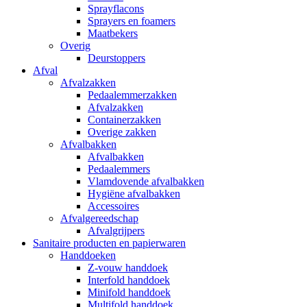
Sprayflacons
Sprayers en foamers
Maatbekers
Overig
Deurstoppers
Afval
Afvalzakken
Pedaalemmerzakken
Afvalzakken
Containerzakken
Overige zakken
Afvalbakken
Afvalbakken
Pedaalemmers
Vlamdovende afvalbakken
Hygiëne afvalbakken
Accessoires
Afvalgereedschap
Afvalgrijpers
Sanitaire producten en papierwaren
Handdoeken
Z-vouw handdoek
Interfold handdoek
Minifold handdoek
Multifold handdoek