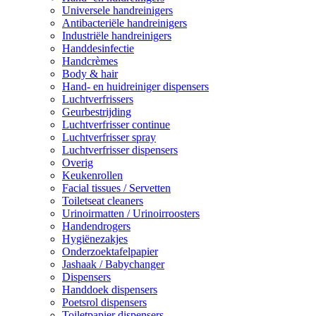
Universele handreinigers
Antibacteriële handreinigers
Industriële handreinigers
Handdesinfectie
Handcrèmes
Body & hair
Hand- en huidreiniger dispensers
Luchtverfrissers
Geurbestrijding
Luchtverfrisser continue
Luchtverfrisser spray
Luchtverfrisser dispensers
Overig
Keukenrollen
Facial tissues / Servetten
Toiletseat cleaners
Urinoirmatten / Urinoirroosters
Handendrogers
Hygiënezakjes
Onderzoektafelpapier
Jashaak / Babychanger
Dispensers
Handdoek dispensers
Poetsrol dispensers
Toiletpapier dispensers