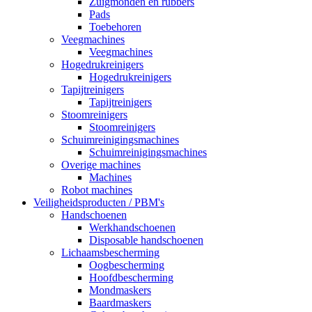
Zuigmonden en rubbers
Pads
Toebehoren
Veegmachines
Veegmachines
Hogedrukreinigers
Hogedrukreinigers
Tapijtreinigers
Tapijtreinigers
Stoomreinigers
Stoomreinigers
Schuimreinigingsmachines
Schuimreinigingsmachines
Overige machines
Machines
Robot machines
Veiligheidsproducten / PBM's
Handschoenen
Werkhandschoenen
Disposable handschoenen
Lichaamsbescherming
Oogbescherming
Hoofdbescherming
Mondmaskers
Baardmaskers