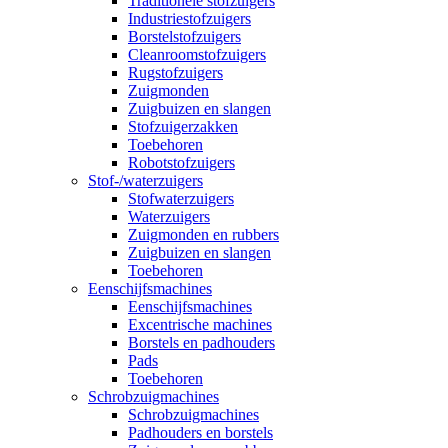
Traditionele stofzuigers
Industriestofzuigers
Borstelstofzuigers
Cleanroomstofzuigers
Rugstofzuigers
Zuigmonden
Zuigbuizen en slangen
Stofzuigerzakken
Toebehoren
Robotstofzuigers
Stof-/waterzuigers
Stofwaterzuigers
Waterzuigers
Zuigmonden en rubbers
Zuigbuizen en slangen
Toebehoren
Eenschijfsmachines
Eenschijfsmachines
Excentrische machines
Borstels en padhouders
Pads
Toebehoren
Schrobzuigmachines
Schrobzuigmachines
Padhouders en borstels