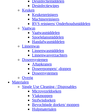
Desinfectiemiddelen
Desinfectiewipes
Keuken
Keukenreinigers
Machinereinigers
RVS reinigers/ Onderhoudsmiddelen
Vaatwas
Vaatwasmiddelen
Spoelglansmiddelen
Handafwasmiddelen
Linnenwas
Linnenwasmiddelen
Linnenwasverzachters
Doseersystemen
Aftapkranen
Doseerpompen/ -doppen
Doseersystemen
Overig
Materialen
Single Use Cleaning / Disposables
Microvezeldoeken
Vlakmoppen
Stofwisdoeken
Bevochtigde doeken/ moppen
Hulpmaterialen