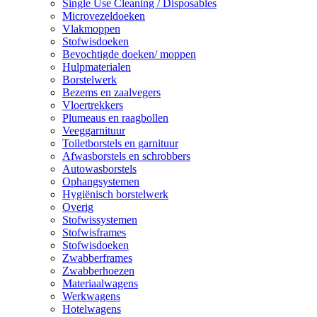
Single Use Cleaning / Disposables
Microvezeldoeken
Vlakmoppen
Stofwisdoeken
Bevochtigde doeken/ moppen
Hulpmaterialen
Borstelwerk
Bezems en zaalvegers
Vloertrekkers
Plumeaus en raagbollen
Veeggarnituur
Toiletborstels en garnituur
Afwasborstels en schrobbers
Autowasborstels
Ophangsystemen
Hygiënisch borstelwerk
Overig
Stofwissystemen
Stofwisframes
Stofwisdoeken
Zwabberframes
Zwabberhoezen
Materiaalwagens
Werkwagens
Hotelwagens