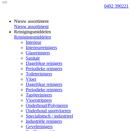
0492 390221
Nieuw assortiment
Nieuw assortiment
Reinigingsmiddelen
Reinigingsmiddelen
Interieur
Interieurreinigers
Glasreinigers
Sanitair
Dagelijkse reinigers
Periodieke reinigers
Toiletreinigers
Vloer
Dagelijkse reinigers
Periodieke reinigers
Tapijtreinigers
Vloerstrippers
Onderhoud/Polymeren
Onderhoud sportvloeren
Specialistisch / industrieel
Industriële reinigers
Gevelreinigers