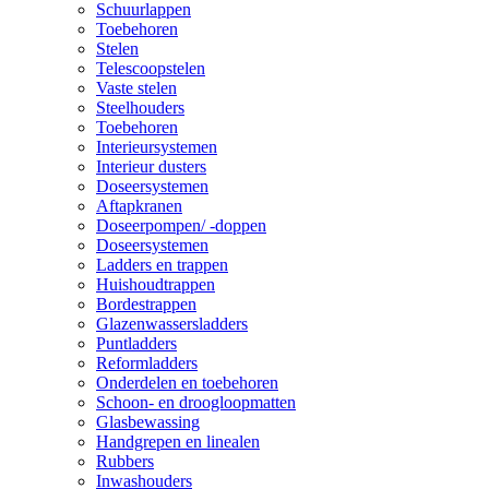
Schuurlappen
Toebehoren
Stelen
Telescoopstelen
Vaste stelen
Steelhouders
Toebehoren
Interieursystemen
Interieur dusters
Doseersystemen
Aftapkranen
Doseerpompen/ -doppen
Doseersystemen
Ladders en trappen
Huishoudtrappen
Bordestrappen
Glazenwassersladders
Puntladders
Reformladders
Onderdelen en toebehoren
Schoon- en droogloopmatten
Glasbewassing
Handgrepen en linealen
Rubbers
Inwashouders