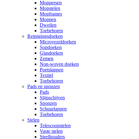
Moppersen
Mopstelen
Mopframes
Moppen
Dweilen
Toebehoren
Reinigingsdoeken
Microvezeldoeken
Sopdoeken
Glasdoeken
Zemen
Non-woven doeken
Poetslappen
Textiel
Toebehoren
Pads en sponzen
Pads
Slijpschijven
Sponzen
Schuurlappen
Toebehoren
Stelen
Telescoopstelen
Vaste stelen
Steelhouders