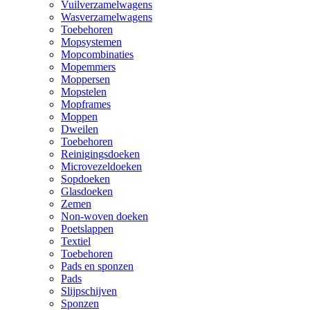
Vuilverzamelwagens
Wasverzamelwagens
Toebehoren
Mopsystemen
Mopcombinaties
Mopemmers
Moppersen
Mopstelen
Mopframes
Moppen
Dweilen
Toebehoren
Reinigingsdoeken
Microvezeldoeken
Sopdoeken
Glasdoeken
Zemen
Non-woven doeken
Poetslappen
Textiel
Toebehoren
Pads en sponzen
Pads
Slijpschijven
Sponzen