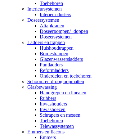
Toebehoren
Interieursystemen
Interieur dusters
Doseersystemen
Aftapkranen
Doseerpompen/ -doppen
Doseersystemen
Ladders en trappen
Huishoudtrappen
Bordestrappen
Glazenwassersladders
Puntladders
Reformladders
Onderdelen en toebehoren
Schoon- en droogloopmatten
Glasbewassing
Handgrepen en linealen
Rubbers
Inwashouders
Inwashoezen
Schrapers en messen
Toebehoren
Telewassystemen
Emmers en flacons
Emmers