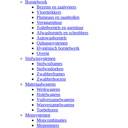
Borstelwerk
Bezems en zaalvegers
Vloertrekkers
Plumeaus en raagbollen
Veeggarnituur
Toiletborstels en garnituur
Afwasborstels en schrobbers
Autowasborstels
Ophangsystemen
Hygiënisch borstelwerk
Overig
Stofwissystemen
Stofwisframes
Stofwisdoeken
Zwabberframes
Zwabberhoezen
Materiaalwagens
Werkwagens
Hotelwagens
Vuilverzamelwagens
Wasverzamelwagens
Toebehoren
Mopsystemen
Mopcombinaties
Mopemmers