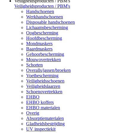
Veiligheidsproducten / PBM's
Veiligheidsproducten / PBM's
Handschoenen
Werkhandschoenen
Disposable handschoenen
Lichaamsbescherming
Oogbescherming
Hoofdbescherming
Mondmaskers
Baardmaskers
Gehoorbescherming
Mouwovertrekken
Schorten
Overalls/jassen/broeken
Voetbescherming
Veiligheidsschoenen
Veiligheidslaarzen
Schoenovertrekken
EHBO
EHBO koffers
EHBO materialen
Overig
Absorptiematerialen
Gladheidsbestrijding
UV inspectiekit