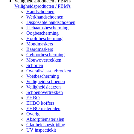
Veiligheidsproducten / PBM's
Veiligheidsproducten / PBM's
Handschoenen
Werkhandschoenen
Disposable handschoenen
Lichaamsbescherming
Oogbescherming
Hoofdbescherming
Mondmaskers
Baardmaskers
Gehoorbescherming
Mouwovertrekken
Schorten
Overalls/jassen/broeken
Voetbescherming
Veiligheidsschoenen
Veiligheidslaarzen
Schoenovertrekken
EHBO
EHBO koffers
EHBO materialen
Overig
Absorptiematerialen
Gladheidsbestrijding
UV inspectiekit