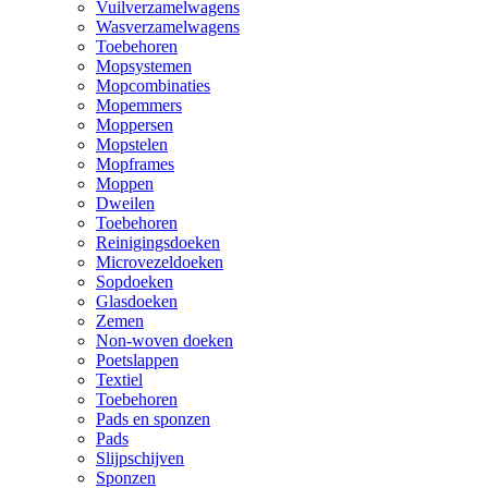
Vuilverzamelwagens
Wasverzamelwagens
Toebehoren
Mopsystemen
Mopcombinaties
Mopemmers
Moppersen
Mopstelen
Mopframes
Moppen
Dweilen
Toebehoren
Reinigingsdoeken
Microvezeldoeken
Sopdoeken
Glasdoeken
Zemen
Non-woven doeken
Poetslappen
Textiel
Toebehoren
Pads en sponzen
Pads
Slijpschijven
Sponzen