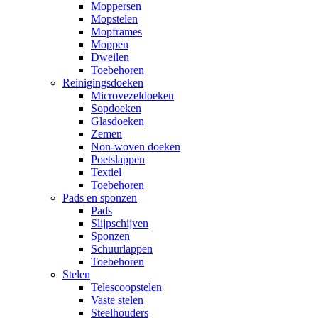
Moppersen
Mopstelen
Mopframes
Moppen
Dweilen
Toebehoren
Reinigingsdoeken
Microvezeldoeken
Sopdoeken
Glasdoeken
Zemen
Non-woven doeken
Poetslappen
Textiel
Toebehoren
Pads en sponzen
Pads
Slijpschijven
Sponzen
Schuurlappen
Toebehoren
Stelen
Telescoopstelen
Vaste stelen
Steelhouders