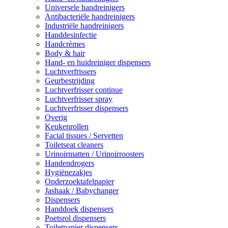
Universele handreinigers
Antibacteriële handreinigers
Industriële handreinigers
Handdesinfectie
Handcrèmes
Body & hair
Hand- en huidreiniger dispensers
Luchtverfrissers
Geurbestrijding
Luchtverfrisser continue
Luchtverfrisser spray
Luchtverfrisser dispensers
Overig
Keukenrollen
Facial tissues / Servetten
Toiletseat cleaners
Urinoirmatten / Urinoirroosters
Handendrogers
Hygiënezakjes
Onderzoektafelpapier
Jashaak / Babychanger
Dispensers
Handdoek dispensers
Poetsrol dispensers
Toiletpapier dispensers