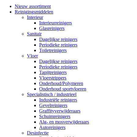
Nieuw assortiment
Reinigingsmiddelen
Interieur
Interieurreinigers
Glasreinigers
Sanitair
Dagelijkse reinigers
Periodieke reinigers
Toiletreinigers
Vloer
Dagelijkse reinigers
Periodieke reinigers
Tapijtreinigers
Vloerstrippers
Onderhoud/Polymeren
Onderhoud sportvloeren
Specialistisch / industrieel
Industriële reinigers
Gevelreinigers
Graffityverwijderaars
Schuimreinigers
Alg- en mosverwijderaars
Autoreinigers
Desinfectie