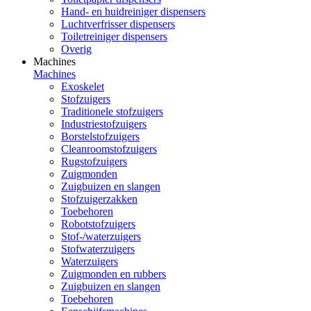
Hand- en huidreiniger dispensers
Luchtverfrisser dispensers
Toiletreiniger dispensers
Overig
Machines
Machines
Exoskelet
Stofzuigers
Traditionele stofzuigers
Industriestofzuigers
Borstelstofzuigers
Cleanroomstofzuigers
Rugstofzuigers
Zuigmonden
Zuigbuizen en slangen
Stofzuigerzakken
Toebehoren
Robotstofzuigers
Stof-/waterzuigers
Stofwaterzuigers
Waterzuigers
Zuigmonden en rubbers
Zuigbuizen en slangen
Toebehoren