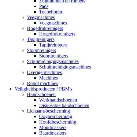
Zuigmonden en rubbers
Pads
Toebehoren
Veegmachines
Veegmachines
Hogedrukreinigers
Hogedrukreinigers
Tapijtreinigers
Tapijtreinigers
Stoomreinigers
Stoomreinigers
Schuimreinigingsmachines
Schuimreinigingsmachines
Overige machines
Machines
Robot machines
Veiligheidsproducten / PBM's
Handschoenen
Werkhandschoenen
Disposable handschoenen
Lichaamsbescherming
Oogbescherming
Hoofdbescherming
Mondmaskers
Baardmaskers