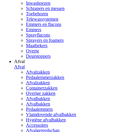
Inwashoezen
Schrapers en messen
Toebehoren
Telewassystemen
Emmers en flacons
Emmers
Sprayflacons
Sprayers en foamers
Maatbekers
Overig
Deurstoppers
Afval
Afval
Afvalzakken
Pedaalemmerzakken
Afvalzakken
Containerzakken
Overige zakken
Afvalbakken
Afvalbakken
Pedaalemmers
Vlamdovende afvalbakken
Hygiëne afvalbakken
Accessoires
Afvalgereedschap