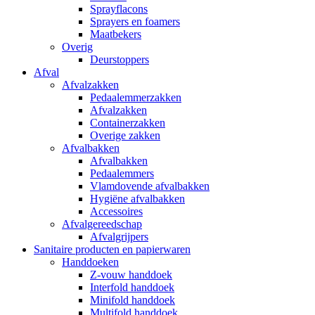
Sprayflacons
Sprayers en foamers
Maatbekers
Overig
Deurstoppers
Afval
Afvalzakken
Pedaalemmerzakken
Afvalzakken
Containerzakken
Overige zakken
Afvalbakken
Afvalbakken
Pedaalemmers
Vlamdovende afvalbakken
Hygiëne afvalbakken
Accessoires
Afvalgereedschap
Afvalgrijpers
Sanitaire producten en papierwaren
Handdoeken
Z-vouw handdoek
Interfold handdoek
Minifold handdoek
Multifold handdoek