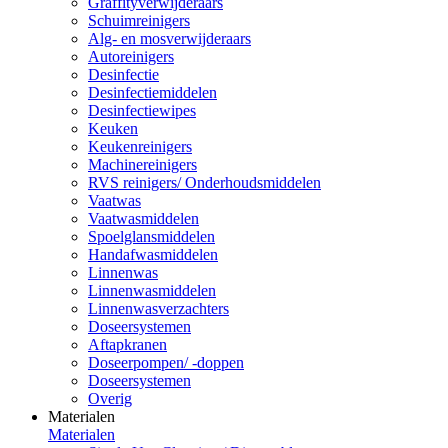
Graffityverwijderaars
Schuimreinigers
Alg- en mosverwijderaars
Autoreinigers
Desinfectie
Desinfectiemiddelen
Desinfectiewipes
Keuken
Keukenreinigers
Machinereinigers
RVS reinigers/ Onderhoudsmiddelen
Vaatwas
Vaatwasmiddelen
Spoelglansmiddelen
Handafwasmiddelen
Linnenwas
Linnenwasmiddelen
Linnenwasverzachters
Doseersystemen
Aftapkranen
Doseerpompen/ -doppen
Doseersystemen
Overig
Materialen
Materialen