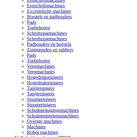
Eenschijfsmachines
Eenschijfsmachines
Excentrische machines
Borstels en padhouders
Pads
Toebehoren
Schrobzuigmachines
Schrobzuigmachines
Padhouders en borstels
Zuigmonden en rubbers
Pads
Toebehoren
Veegmachines
Veegmachines
Hogedrukreinigers
Hogedrukreinigers
Tapijtreinigers
Tapijtreinigers
Stoomreinigers
Stoomreinigers
Schuimreinigingsmachines
Schuimreinigingsmachines
Overige machines
Machines
Robot machines