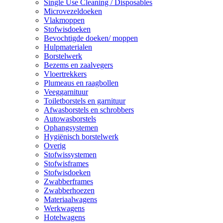
Single Use Cleaning / Disposables
Microvezeldoeken
Vlakmoppen
Stofwisdoeken
Bevochtigde doeken/ moppen
Hulpmaterialen
Borstelwerk
Bezems en zaalvegers
Vloertrekkers
Plumeaus en raagbollen
Veeggarnituur
Toiletborstels en garnituur
Afwasborstels en schrobbers
Autowasborstels
Ophangsystemen
Hygiënisch borstelwerk
Overig
Stofwissystemen
Stofwisframes
Stofwisdoeken
Zwabberframes
Zwabberhoezen
Materiaalwagens
Werkwagens
Hotelwagens