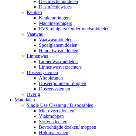
Desinfectiemiddelen
Desinfectiewipes
Keuken
Keukenreinigers
Machinereinigers
RVS reinigers/ Onderhoudsmiddelen
Vaatwas
Vaatwasmiddelen
Spoelglansmiddelen
Handafwasmiddelen
Linnenwas
Linnenwasmiddelen
Linnenwasverzachters
Doseersystemen
Aftapkranen
Doseerpompen/ -doppen
Doseersystemen
Overig
Materialen
Single Use Cleaning / Disposables
Microvezeldoeken
Vlakmoppen
Stofwisdoeken
Bevochtigde doeken/ moppen
Hulpmaterialen