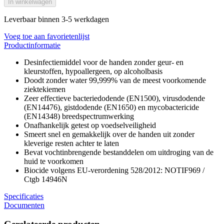
In winkelwagen
Leverbaar binnen 3-5 werkdagen
Voeg toe aan favorietenlijst
Productinformatie
Desinfectiemiddel voor de handen zonder geur- en
kleurstoffen, hypoallergeen, op alcoholbasis
Doodt zonder water 99,999% van de meest voorkomende
ziektekiemen
Zeer effectieve bacteriedodende (EN1500), virusdodende
(EN14476), gistdodende (EN1650) en mycobactericide
(EN14348) breedspectrumwerking
Onafhankelijk getest op voedselveiligheid
Smeert snel en gemakkelijk over de handen uit zonder
kleverige resten achter te laten
Bevat vochtinbrengende bestanddelen om uitdroging van de
huid te voorkomen
Biocide volgens EU-verordening 528/2012: NOTIF969 /
Ctgb 14946N
Specificaties
Documenten