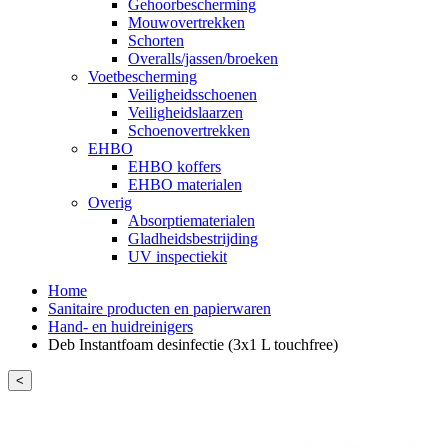
Gehoorbescherming
Mouwovertrekken
Schorten
Overalls/jassen/broeken
Voetbescherming
Veiligheidsschoenen
Veiligheidslaarzen
Schoenovertrekken
EHBO
EHBO koffers
EHBO materialen
Overig
Absorptiematerialen
Gladheidsbestrijding
UV inspectiekit
Home
Sanitaire producten en papierwaren
Hand- en huidreinigers
Deb Instantfoam desinfectie (3x1 L touchfree)
<