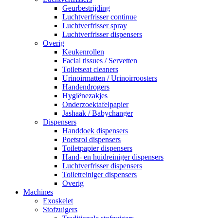
Geurbestrijding
Luchtverfrisser continue
Luchtverfrisser spray
Luchtverfrisser dispensers
Overig
Keukenrollen
Facial tissues / Servetten
Toiletseat cleaners
Urinoirmatten / Urinoirroosters
Handendrogers
Hygiënezakjes
Onderzoektafelpapier
Jashaak / Babychanger
Dispensers
Handdoek dispensers
Poetsrol dispensers
Toiletpapier dispensers
Hand- en huidreiniger dispensers
Luchtverfrisser dispensers
Toiletreiniger dispensers
Overig
Machines
Exoskelet
Stofzuigers