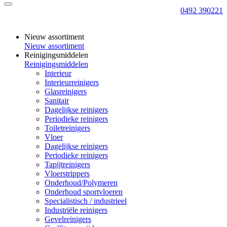
0492 390221
Nieuw assortiment
Nieuw assortiment
Reinigingsmiddelen
Reinigingsmiddelen
Interieur
Interieurreinigers
Glasreinigers
Sanitair
Dagelijkse reinigers
Periodieke reinigers
Toiletreinigers
Vloer
Dagelijkse reinigers
Periodieke reinigers
Tapijtreinigers
Vloerstrippers
Onderhoud/Polymeren
Onderhoud sportvloeren
Specialistisch / industrieel
Industriële reinigers
Gevelreinigers