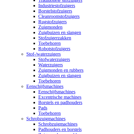
Traditionele stofzuigers
Industriestofzuigers
Borstelstofzuigers
Cleanroomstofzuigers
Rugstofzuigers
Zuigmonden
Zuigbuizen en slangen
Stofzuigerzakken
Toebehoren
Robotstofzuigers
Stof-/waterzuigers
Stofwaterzuigers
Waterzuigers
Zuigmonden en rubbers
Zuigbuizen en slangen
Toebehoren
Eenschijfsmachines
Eenschijfsmachines
Excentrische machines
Borstels en padhouders
Pads
Toebehoren
Schrobzuigmachines
Schrobzuigmachines
Padhouders en borstels