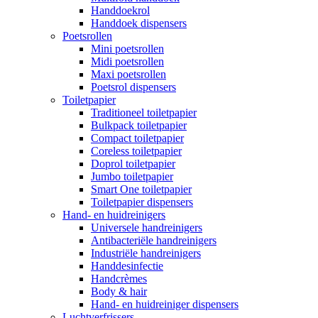
Handdoekrol
Handdoek dispensers
Poetsrollen
Mini poetsrollen
Midi poetsrollen
Maxi poetsrollen
Poetsrol dispensers
Toiletpapier
Traditioneel toiletpapier
Bulkpack toiletpapier
Compact toiletpapier
Coreless toiletpapier
Doprol toiletpapier
Jumbo toiletpapier
Smart One toiletpapier
Toiletpapier dispensers
Hand- en huidreinigers
Universele handreinigers
Antibacteriële handreinigers
Industriële handreinigers
Handdesinfectie
Handcrèmes
Body & hair
Hand- en huidreiniger dispensers
Luchtverfrissers