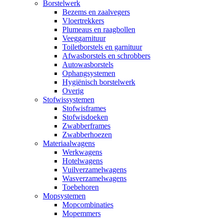
Borstelwerk
Bezems en zaalvegers
Vloertrekkers
Plumeaus en raagbollen
Veeggarnituur
Toiletborstels en garnituur
Afwasborstels en schrobbers
Autowasborstels
Ophangsystemen
Hygiënisch borstelwerk
Overig
Stofwissystemen
Stofwisframes
Stofwisdoeken
Zwabberframes
Zwabberhoezen
Materiaalwagens
Werkwagens
Hotelwagens
Vuilverzamelwagens
Wasverzamelwagens
Toebehoren
Mopsystemen
Mopcombinaties
Mopemmers