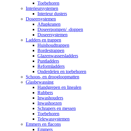
Toebehoren
Interieursystemen
Interieur dusters
Doseersystemen
Aftapkranen
Doseerpompen/ -doppen
Doseersystemen
Ladders en trappen
Huishoudtrappen
Bordestrappen
Glazenwassersladders
Puntladders
Reformladders
Onderdelen en toebehoren
Schoon- en droogloopmatten
Glasbewassing
Handgrepen en linealen
Rubbers
Inwashouders
Inwashoezen
Schrapers en messen
Toebehoren
Telewassystemen
Emmers en flacons
Emmers