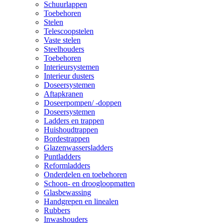
Schuurlappen
Toebehoren
Stelen
Telescoopstelen
Vaste stelen
Steelhouders
Toebehoren
Interieursystemen
Interieur dusters
Doseersystemen
Aftapkranen
Doseerpompen/ -doppen
Doseersystemen
Ladders en trappen
Huishoudtrappen
Bordestrappen
Glazenwassersladders
Puntladders
Reformladders
Onderdelen en toebehoren
Schoon- en droogloopmatten
Glasbewassing
Handgrepen en linealen
Rubbers
Inwashouders