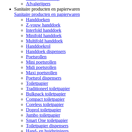
Afvalgrijpers
Sanitaire producten en papierwaren
Sanitaire producten en papierwaren
Handdoeken
Z-vouw handdoek
Interfold handdoek
Minifold handdoek
Multifold handdoek
Handdoekrol
Handdoek dispensers
Poetsrollen
Mini poetsrollen
Midi poetsrollen
Maxi poetsrollen
Poetsrol dispensers
Toiletpapier
Traditioneel toiletpapier
Bulkpack toiletpapier
Compact toiletpapier
Coreless toiletpapier
Doprol toiletpapier
Jumbo toiletpapier
Smart One toiletpapier
Toiletpapier dispensers
Hand- en huidreinigers