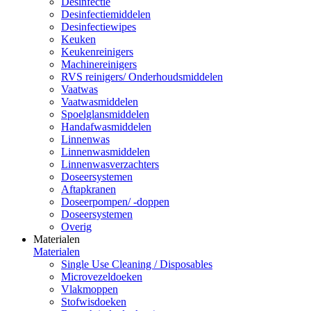
Desinfectie
Desinfectiemiddelen
Desinfectiewipes
Keuken
Keukenreinigers
Machinereinigers
RVS reinigers/ Onderhoudsmiddelen
Vaatwas
Vaatwasmiddelen
Spoelglansmiddelen
Handafwasmiddelen
Linnenwas
Linnenwasmiddelen
Linnenwasverzachters
Doseersystemen
Aftapkranen
Doseerpompen/ -doppen
Doseersystemen
Overig
Materialen
Materialen
Single Use Cleaning / Disposables
Microvezeldoeken
Vlakmoppen
Stofwisdoeken