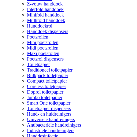
Z-vouw handdoek
Interfold handdoek
Minifold handdoek
Multifold handdoek
Handdoekrol
Handdoek dispensers
Poetsrollen
Mini poetsrollen
Midi poetsrollen
Maxi poetsrollen
Poetsrol dispensers
Toiletpapier
Traditioneel toiletpapier
Bulkpack toiletpapier
Compact toiletpapier
Coreless toiletpapier
Doprol toiletpapier
Jumbo toiletpapier
Smart One toiletpapier
Toiletpapier dispensers
Hand- en huidreinigers
Universele handreinigers
Antibacteriële handreinigers
Industriële handreinigers
Handdesinfectie