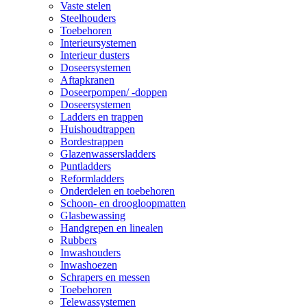
Vaste stelen
Steelhouders
Toebehoren
Interieursystemen
Interieur dusters
Doseersystemen
Aftapkranen
Doseerpompen/ -doppen
Doseersystemen
Ladders en trappen
Huishoudtrappen
Bordestrappen
Glazenwassersladders
Puntladders
Reformladders
Onderdelen en toebehoren
Schoon- en droogloopmatten
Glasbewassing
Handgrepen en linealen
Rubbers
Inwashouders
Inwashoezen
Schrapers en messen
Toebehoren
Telewassystemen