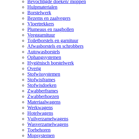
Bevochtigde doeken/ moppen
Hulpmaterialen
Borstelwerk
Bezems en zaalvegers
Vloertrekkers
Plumeaus en raagbollen
Veeggarnituur
Toiletborstels en garnituur
Afwasborstels en schrobbers
Autowasborstels
Ophangsystemen
Hygiënisch borstelwerk
Overig
Stofwissystemen
Stofwisframes
Stofwisdoeken
Zwabberframes
Zwabberhoezen
Materiaalwagens
Werkwagens
Hotelwagens
Vuilverzamelwagens
Wasverzamelwagens
Toebehoren
Mopsystemen