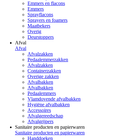
Emmers en flacons
Emmers
Sprayflacons
Sprayers en foamers
Maatbekers
Overig
Deurstoppers
Afval
Afval
Afvalzakken
Pedaalemmerzakken
Afvalzakken
Containerzakken
Overige zakken
Afvalbakken
Afvalbakken
Pedaalemmers
Vlamdovende afvalbakken
Hygiëne afvalbakken
Accessoires
Afvalgereedschap
Afvalgrijpers
Sanitaire producten en papierwaren
Sanitaire producten en papierwaren
Handdoeken