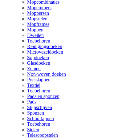
Mopcombinaties
Mopemmers
Moppersen
Mopstelen
Mopframes
Moppen
Dweilen
Toebehoren
Reinigingsdoeken
Microvezeldoeken
Sopdoeken
Glasdoeken
Zemen
Non-woven doeken
Poetslappen
Textiel
Toebehoren
Pads en sponzen
Pads
Slijpschijven
Sponzen
Schuurlappen
Toebehoren
Stelen
Telescoopstelen