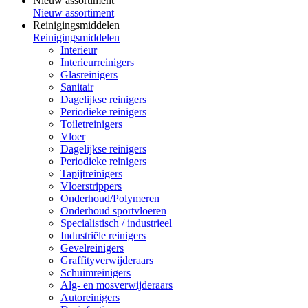
Nieuw assortiment
Nieuw assortiment
Reinigingsmiddelen
Reinigingsmiddelen
Interieur
Interieurreinigers
Glasreinigers
Sanitair
Dagelijkse reinigers
Periodieke reinigers
Toiletreinigers
Vloer
Dagelijkse reinigers
Periodieke reinigers
Tapijtreinigers
Vloerstrippers
Onderhoud/Polymeren
Onderhoud sportvloeren
Specialistisch / industrieel
Industriële reinigers
Gevelreinigers
Graffityverwijderaars
Schuimreinigers
Alg- en mosverwijderaars
Autoreinigers