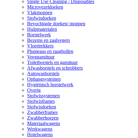
Single Use Cleaning / Disposables
Microvezeldoeken
Vlakmoppen
Stofwisdoeken
Bevochtigde doeken/ moppen
Hulpmaterialen
Borstelwerk
Bezems en zaalvegers
Vloertrekkers
Plumeaus en raagbollen
Veeggarnituur
Toiletborstels en garnituur
Afwasborstels en schrobbers
Autowasborstels
Ophangsystemen
Hygiënisch borstelwerk
Overig
Stofwissystemen
Stofwisframes
Stofwisdoeken
Zwabberframes
Zwabberhoezen
Materiaalwagens
Werkwagens
Hotelwagens