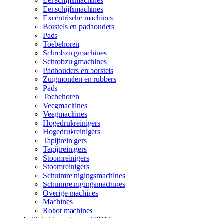
Eenschijfsmachines
Eenschijfsmachines
Excentrische machines
Borstels en padhouders
Pads
Toebehoren
Schrobzuigmachines
Schrobzuigmachines
Padhouders en borstels
Zuigmonden en rubbers
Pads
Toebehoren
Veegmachines
Veegmachines
Hogedrukreinigers
Hogedrukreinigers
Tapijtreinigers
Tapijtreinigers
Stoomreinigers
Stoomreinigers
Schuimreinigingsmachines
Schuimreinigingsmachines
Overige machines
Machines
Robot machines