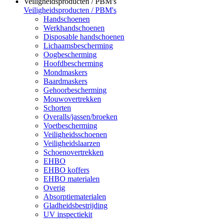
Veiligheidsproducten / PBM's
Veiligheidsproducten / PBM's
Handschoenen
Werkhandschoenen
Disposable handschoenen
Lichaamsbescherming
Oogbescherming
Hoofdbescherming
Mondmaskers
Baardmaskers
Gehoorbescherming
Mouwovertrekken
Schorten
Overalls/jassen/broeken
Voetbescherming
Veiligheidsschoenen
Veiligheidslaarzen
Schoenovertrekken
EHBO
EHBO koffers
EHBO materialen
Overig
Absorptiematerialen
Gladheidsbestrijding
UV inspectiekit