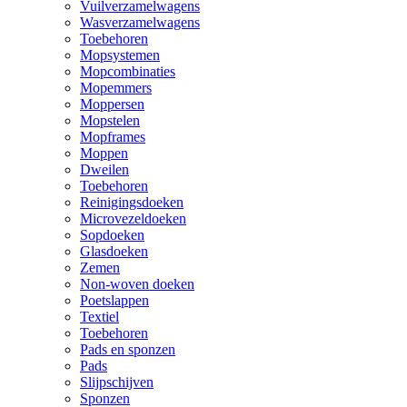
Vuilverzamelwagens
Wasverzamelwagens
Toebehoren
Mopsystemen
Mopcombinaties
Mopemmers
Moppersen
Mopstelen
Mopframes
Moppen
Dweilen
Toebehoren
Reinigingsdoeken
Microvezeldoeken
Sopdoeken
Glasdoeken
Zemen
Non-woven doeken
Poetslappen
Textiel
Toebehoren
Pads en sponzen
Pads
Slijpschijven
Sponzen