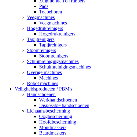
Zuigmonden en rubbers
Pads
Toebehoren
Veegmachines
Veegmachines
Hogedrukreinigers
Hogedrukreinigers
Tapijtreinigers
Tapijtreinigers
Stoomreinigers
Stoomreinigers
Schuimreinigingsmachines
Schuimreinigingsmachines
Overige machines
Machines
Robot machines
Veiligheidsproducten / PBM's
Handschoenen
Werkhandschoenen
Disposable handschoenen
Lichaamsbescherming
Oogbescherming
Hoofdbescherming
Mondmaskers
Baardmaskers