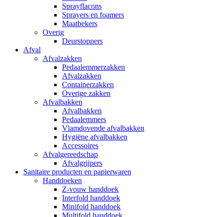
Sprayflacons
Sprayers en foamers
Maatbekers
Overig
Deurstoppers
Afval
Afvalzakken
Pedaalemmerzakken
Afvalzakken
Containerzakken
Overige zakken
Afvalbakken
Afvalbakken
Pedaalemmers
Vlamdovende afvalbakken
Hygiëne afvalbakken
Accessoires
Afvalgereedschap
Afvalgrijpers
Sanitaire producten en papierwaren
Handdoeken
Z-vouw handdoek
Interfold handdoek
Minifold handdoek
Multifold handdoek