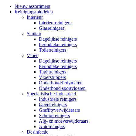
Nieuw assortiment
Reinigingsmiddelen
Interieur
Interieurreinigers
Glasreinigers
Sanitair
Dagelijkse reinigers
Periodieke reinigers
Toiletreinigers
Vloer
Dagelijkse reinigers
Periodieke reinigers
Tapijtreinigers
Vloerstrippers
Onderhoud/Polymeren
Onderhoud sportvloeren
Specialistisch / industrieel
Industriële reinigers
Gevelreinigers
Graffityverwijderaars
Schuimreinigers
Alg- en mosverwijderaars
Autoreinigers
Desinfectie