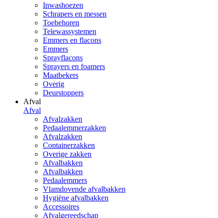
Inwashoezen
Schrapers en messen
Toebehoren
Telewassystemen
Emmers en flacons
Emmers
Sprayflacons
Sprayers en foamers
Maatbekers
Overig
Deurstoppers
Afval
Afval
Afvalzakken
Pedaalemmerzakken
Afvalzakken
Containerzakken
Overige zakken
Afvalbakken
Afvalbakken
Pedaalemmers
Vlamdovende afvalbakken
Hygiëne afvalbakken
Accessoires
Afvalgereedschap