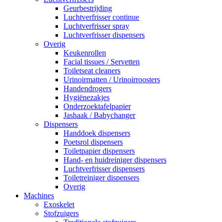
Geurbestrijding
Luchtverfrisser continue
Luchtverfrisser spray
Luchtverfrisser dispensers
Overig
Keukenrollen
Facial tissues / Servetten
Toiletseat cleaners
Urinoirmatten / Urinoirroosters
Handendrogers
Hygiënezakjes
Onderzoektafelpapier
Jashaak / Babychanger
Dispensers
Handdoek dispensers
Poetsrol dispensers
Toiletpapier dispensers
Hand- en huidreiniger dispensers
Luchtverfrisser dispensers
Toiletreiniger dispensers
Overig
Machines
Exoskelet
Stofzuigers