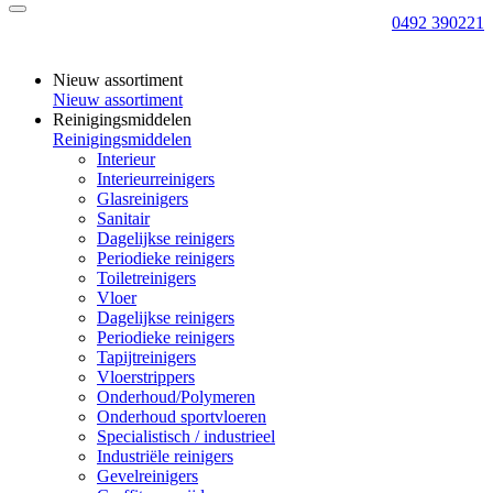
0492 390221
Nieuw assortiment
Nieuw assortiment
Reinigingsmiddelen
Reinigingsmiddelen
Interieur
Interieurreinigers
Glasreinigers
Sanitair
Dagelijkse reinigers
Periodieke reinigers
Toiletreinigers
Vloer
Dagelijkse reinigers
Periodieke reinigers
Tapijtreinigers
Vloerstrippers
Onderhoud/Polymeren
Onderhoud sportvloeren
Specialistisch / industrieel
Industriële reinigers
Gevelreinigers