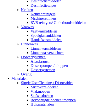
Desinfectiemiddelen
Desinfectiewipes
Keuken
Keukenreinigers
Machinereinigers
RVS reinigers/ Onderhoudsmiddelen
Vaatwas
Vaatwasmiddelen
Spoelglansmiddelen
Handafwasmiddelen
Linnenwas
Linnenwasmiddelen
Linnenwasverzachters
Doseersystemen
Aftapkranen
Doseerpompen/ -doppen
Doseersystemen
Overig
Materialen
Single Use Cleaning / Disposables
Microvezeldoeken
Vlakmoppen
Stofwisdoeken
Bevochtigde doeken/ moppen
Hulpmaterialen