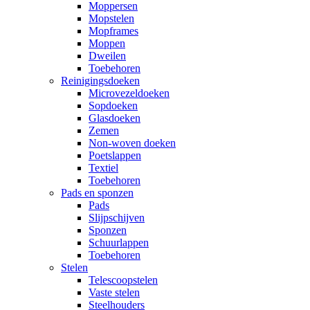
Moppersen
Mopstelen
Mopframes
Moppen
Dweilen
Toebehoren
Reinigingsdoeken
Microvezeldoeken
Sopdoeken
Glasdoeken
Zemen
Non-woven doeken
Poetslappen
Textiel
Toebehoren
Pads en sponzen
Pads
Slijpschijven
Sponzen
Schuurlappen
Toebehoren
Stelen
Telescoopstelen
Vaste stelen
Steelhouders