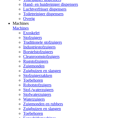
Hand- en huidreiniger dispensers
Luchtverfrisser dispensers
Toiletreiniger dispensers
Overig
Machines
Machines
Exoskelet
Stofzuigers
Traditionele stofzuigers
Industriestofzuigers
Borstelstofzuigers
Cleanroomstofzuigers
Rugstofzuigers
Zuigmonden
Zuigbuizen en slangen
Stofzuigerzakken
Toebehoren
Robotstofzuigers
Stof-/waterzuigers
Stofwaterzuigers
Waterzuigers
Zuigmonden en rubbers
Zuigbuizen en slangen
Toebehoren