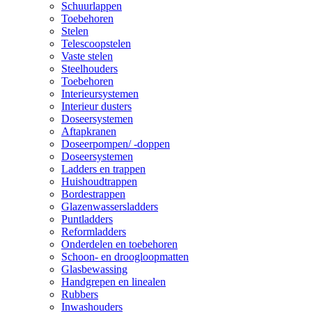
Schuurlappen
Toebehoren
Stelen
Telescoopstelen
Vaste stelen
Steelhouders
Toebehoren
Interieursystemen
Interieur dusters
Doseersystemen
Aftapkranen
Doseerpompen/ -doppen
Doseersystemen
Ladders en trappen
Huishoudtrappen
Bordestrappen
Glazenwassersladders
Puntladders
Reformladders
Onderdelen en toebehoren
Schoon- en droogloopmatten
Glasbewassing
Handgrepen en linealen
Rubbers
Inwashouders