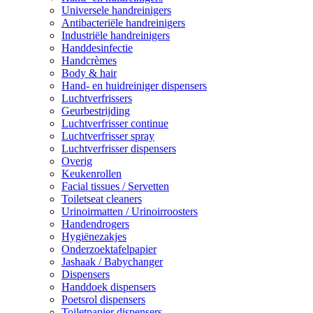
Universele handreinigers
Antibacteriële handreinigers
Industriële handreinigers
Handdesinfectie
Handcrèmes
Body & hair
Hand- en huidreiniger dispensers
Luchtverfrissers
Geurbestrijding
Luchtverfrisser continue
Luchtverfrisser spray
Luchtverfrisser dispensers
Overig
Keukenrollen
Facial tissues / Servetten
Toiletseat cleaners
Urinoirmatten / Urinoirroosters
Handendrogers
Hygiënezakjes
Onderzoektafelpapier
Jashaak / Babychanger
Dispensers
Handdoek dispensers
Poetsrol dispensers
Toiletpapier dispensers