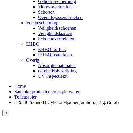
Gehoorbescherming
Mouwovertrekken
Schorten
Overalls/jassen/broeken
Voetbescherming
Veiligheidsschoenen
Veiligheidslaarzen
Schoenovertrekken
EHBO
EHBO koffers
EHBO materialen
Overig
Absorptiematerialen
Gladheidsbestrijding
UV inspectiekit
Home
Sanitaire producten en papierwaren
Toiletpapier
319330 Satino HiCyle toiletpapier jumborol, 2lg, (6 rol)
<