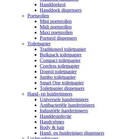
Handdoekrol
Handdoek dispensers
Poetsrollen
Mini poetsrollen
Midi poetsrollen
Maxi poetsrollen
Poetsrol dispensers
Toiletpapier
Traditioneel toiletpapier
Bulkpack toiletpapier
Compact toiletpapier
Coreless toiletpapier
Doprol toiletpapier
Jumbo toiletpapier
Smart One toiletpapier
Toiletpapier dispensers
Hand- en huidreinigers
Universele handreinigers
Antibacteriële handreinigers
Industriële handreinigers
Handdesinfectie
Handcrèmes
Body & hair
Hand- en huidreiniger dispensers
Luchtverfrissers