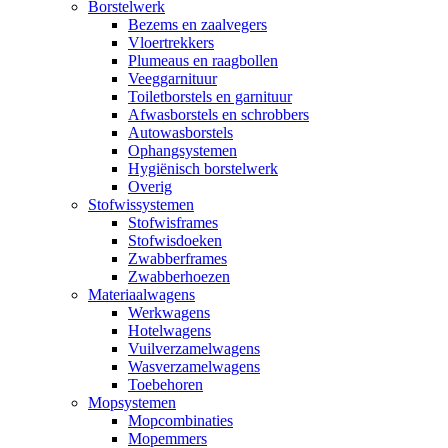
Borstelwerk
Bezems en zaalvegers
Vloertrekkers
Plumeaus en raagbollen
Veeggarnituur
Toiletborstels en garnituur
Afwasborstels en schrobbers
Autowasborstels
Ophangsystemen
Hygiënisch borstelwerk
Overig
Stofwissystemen
Stofwisframes
Stofwisdoeken
Zwabberframes
Zwabberhoezen
Materiaalwagens
Werkwagens
Hotelwagens
Vuilverzamelwagens
Wasverzamelwagens
Toebehoren
Mopsystemen
Mopcombinaties
Mopemmers