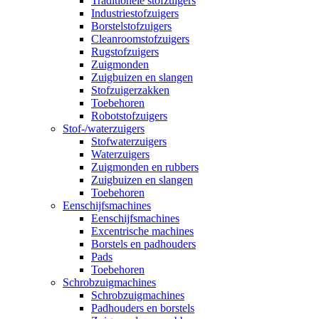
Traditionele stofzuigers
Industriestofzuigers
Borstelstofzuigers
Cleanroomstofzuigers
Rugstofzuigers
Zuigmonden
Zuigbuizen en slangen
Stofzuigerzakken
Toebehoren
Robotstofzuigers
Stof-/waterzuigers
Stofwaterzuigers
Waterzuigers
Zuigmonden en rubbers
Zuigbuizen en slangen
Toebehoren
Eenschijfsmachines
Eenschijfsmachines
Excentrische machines
Borstels en padhouders
Pads
Toebehoren
Schrobzuigmachines
Schrobzuigmachines
Padhouders en borstels