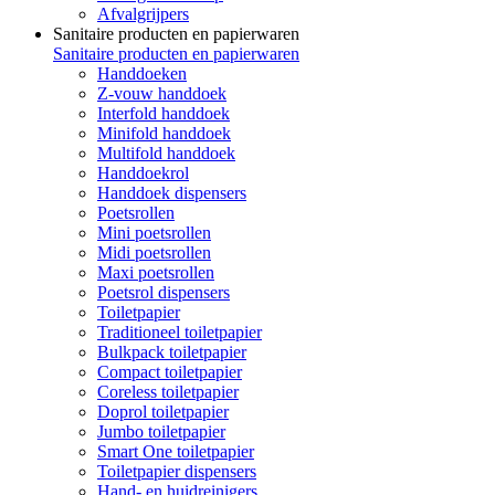
Afvalgrijpers
Sanitaire producten en papierwaren
Sanitaire producten en papierwaren
Handdoeken
Z-vouw handdoek
Interfold handdoek
Minifold handdoek
Multifold handdoek
Handdoekrol
Handdoek dispensers
Poetsrollen
Mini poetsrollen
Midi poetsrollen
Maxi poetsrollen
Poetsrol dispensers
Toiletpapier
Traditioneel toiletpapier
Bulkpack toiletpapier
Compact toiletpapier
Coreless toiletpapier
Doprol toiletpapier
Jumbo toiletpapier
Smart One toiletpapier
Toiletpapier dispensers
Hand- en huidreinigers