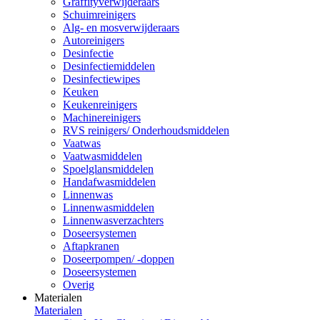
Graffityverwijderaars
Schuimreinigers
Alg- en mosverwijderaars
Autoreinigers
Desinfectie
Desinfectiemiddelen
Desinfectiewipes
Keuken
Keukenreinigers
Machinereinigers
RVS reinigers/ Onderhoudsmiddelen
Vaatwas
Vaatwasmiddelen
Spoelglansmiddelen
Handafwasmiddelen
Linnenwas
Linnenwasmiddelen
Linnenwasverzachters
Doseersystemen
Aftapkranen
Doseerpompen/ -doppen
Doseersystemen
Overig
Materialen
Materialen