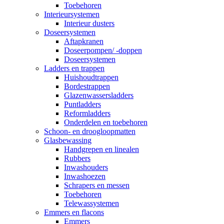
Toebehoren
Interieursystemen
Interieur dusters
Doseersystemen
Aftapkranen
Doseerpompen/ -doppen
Doseersystemen
Ladders en trappen
Huishoudtrappen
Bordestrappen
Glazenwassersladders
Puntladders
Reformladders
Onderdelen en toebehoren
Schoon- en droogloopmatten
Glasbewassing
Handgrepen en linealen
Rubbers
Inwashouders
Inwashoezen
Schrapers en messen
Toebehoren
Telewassystemen
Emmers en flacons
Emmers