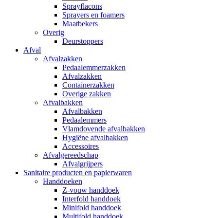
Sprayflacons
Sprayers en foamers
Maatbekers
Overig
Deurstoppers
Afval
Afvalzakken
Pedaalemmerzakken
Afvalzakken
Containerzakken
Overige zakken
Afvalbakken
Afvalbakken
Pedaalemmers
Vlamdovende afvalbakken
Hygiëne afvalbakken
Accessoires
Afvalgereedschap
Afvalgrijpers
Sanitaire producten en papierwaren
Handdoeken
Z-vouw handdoek
Interfold handdoek
Minifold handdoek
Multifold handdoek