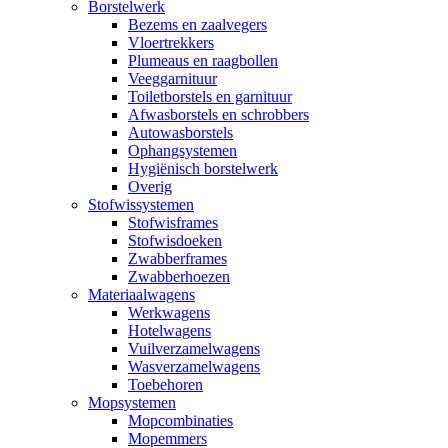
Borstelwerk
Bezems en zaalvegers
Vloertrekkers
Plumeaus en raagbollen
Veeggarnituur
Toiletborstels en garnituur
Afwasborstels en schrobbers
Autowasborstels
Ophangsystemen
Hygiënisch borstelwerk
Overig
Stofwissystemen
Stofwisframes
Stofwisdoeken
Zwabberframes
Zwabberhoezen
Materiaalwagens
Werkwagens
Hotelwagens
Vuilverzamelwagens
Wasverzamelwagens
Toebehoren
Mopsystemen
Mopcombinaties
Mopemmers