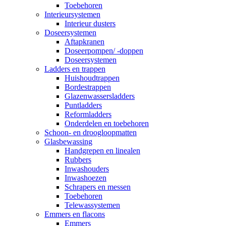
Toebehoren
Interieursystemen
Interieur dusters
Doseersystemen
Aftapkranen
Doseerpompen/ -doppen
Doseersystemen
Ladders en trappen
Huishoudtrappen
Bordestrappen
Glazenwassersladders
Puntladders
Reformladders
Onderdelen en toebehoren
Schoon- en droogloopmatten
Glasbewassing
Handgrepen en linealen
Rubbers
Inwashouders
Inwashoezen
Schrapers en messen
Toebehoren
Telewassystemen
Emmers en flacons
Emmers