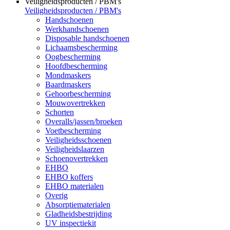
Veiligheidsproducten / PBM's
Veiligheidsproducten / PBM's
Handschoenen
Werkhandschoenen
Disposable handschoenen
Lichaamsbescherming
Oogbescherming
Hoofdbescherming
Mondmaskers
Baardmaskers
Gehoorbescherming
Mouwovertrekken
Schorten
Overalls/jassen/broeken
Voetbescherming
Veiligheidsschoenen
Veiligheidslaarzen
Schoenovertrekken
EHBO
EHBO koffers
EHBO materialen
Overig
Absorptiematerialen
Gladheidsbestrijding
UV inspectiekit