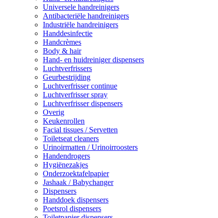
Universele handreinigers
Antibacteriële handreinigers
Industriële handreinigers
Handdesinfectie
Handcrèmes
Body & hair
Hand- en huidreiniger dispensers
Luchtverfrissers
Geurbestrijding
Luchtverfrisser continue
Luchtverfrisser spray
Luchtverfrisser dispensers
Overig
Keukenrollen
Facial tissues / Servetten
Toiletseat cleaners
Urinoirmatten / Urinoirroosters
Handendrogers
Hygiënezakjes
Onderzoektafelpapier
Jashaak / Babychanger
Dispensers
Handdoek dispensers
Poetsrol dispensers
Toiletpapier dispensers