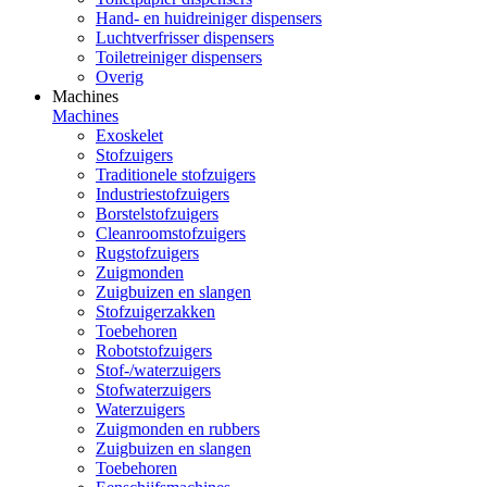
Hand- en huidreiniger dispensers
Luchtverfrisser dispensers
Toiletreiniger dispensers
Overig
Machines
Machines
Exoskelet
Stofzuigers
Traditionele stofzuigers
Industriestofzuigers
Borstelstofzuigers
Cleanroomstofzuigers
Rugstofzuigers
Zuigmonden
Zuigbuizen en slangen
Stofzuigerzakken
Toebehoren
Robotstofzuigers
Stof-/waterzuigers
Stofwaterzuigers
Waterzuigers
Zuigmonden en rubbers
Zuigbuizen en slangen
Toebehoren