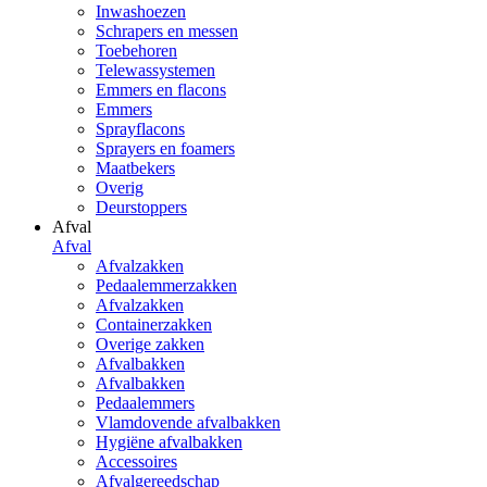
Inwashoezen
Schrapers en messen
Toebehoren
Telewassystemen
Emmers en flacons
Emmers
Sprayflacons
Sprayers en foamers
Maatbekers
Overig
Deurstoppers
Afval
Afval
Afvalzakken
Pedaalemmerzakken
Afvalzakken
Containerzakken
Overige zakken
Afvalbakken
Afvalbakken
Pedaalemmers
Vlamdovende afvalbakken
Hygiëne afvalbakken
Accessoires
Afvalgereedschap