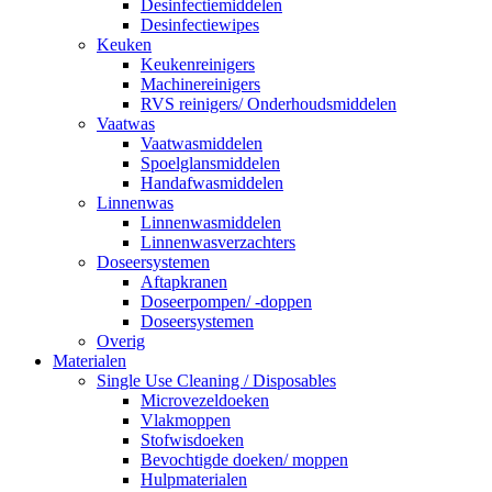
Desinfectiemiddelen
Desinfectiewipes
Keuken
Keukenreinigers
Machinereinigers
RVS reinigers/ Onderhoudsmiddelen
Vaatwas
Vaatwasmiddelen
Spoelglansmiddelen
Handafwasmiddelen
Linnenwas
Linnenwasmiddelen
Linnenwasverzachters
Doseersystemen
Aftapkranen
Doseerpompen/ -doppen
Doseersystemen
Overig
Materialen
Single Use Cleaning / Disposables
Microvezeldoeken
Vlakmoppen
Stofwisdoeken
Bevochtigde doeken/ moppen
Hulpmaterialen