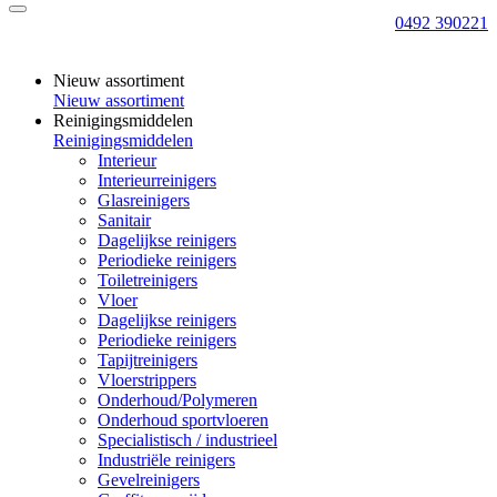
0492 390221
Nieuw assortiment
Nieuw assortiment
Reinigingsmiddelen
Reinigingsmiddelen
Interieur
Interieurreinigers
Glasreinigers
Sanitair
Dagelijkse reinigers
Periodieke reinigers
Toiletreinigers
Vloer
Dagelijkse reinigers
Periodieke reinigers
Tapijtreinigers
Vloerstrippers
Onderhoud/Polymeren
Onderhoud sportvloeren
Specialistisch / industrieel
Industriële reinigers
Gevelreinigers