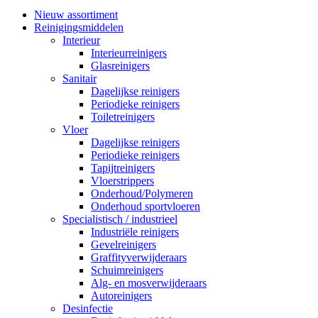
Nieuw assortiment
Reinigingsmiddelen
Interieur
Interieurreinigers
Glasreinigers
Sanitair
Dagelijkse reinigers
Periodieke reinigers
Toiletreinigers
Vloer
Dagelijkse reinigers
Periodieke reinigers
Tapijtreinigers
Vloerstrippers
Onderhoud/Polymeren
Onderhoud sportvloeren
Specialistisch / industrieel
Industriële reinigers
Gevelreinigers
Graffityverwijderaars
Schuimreinigers
Alg- en mosverwijderaars
Autoreinigers
Desinfectie