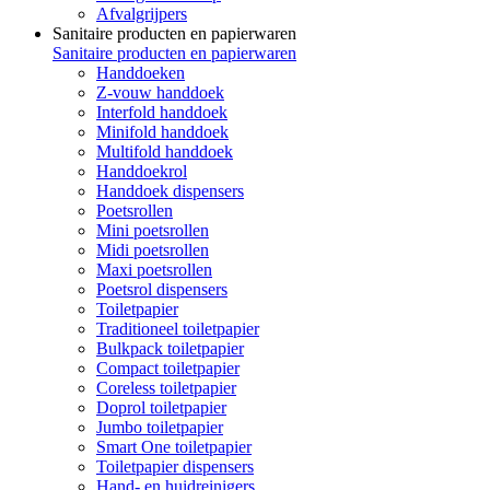
Afvalgrijpers
Sanitaire producten en papierwaren
Sanitaire producten en papierwaren
Handdoeken
Z-vouw handdoek
Interfold handdoek
Minifold handdoek
Multifold handdoek
Handdoekrol
Handdoek dispensers
Poetsrollen
Mini poetsrollen
Midi poetsrollen
Maxi poetsrollen
Poetsrol dispensers
Toiletpapier
Traditioneel toiletpapier
Bulkpack toiletpapier
Compact toiletpapier
Coreless toiletpapier
Doprol toiletpapier
Jumbo toiletpapier
Smart One toiletpapier
Toiletpapier dispensers
Hand- en huidreinigers