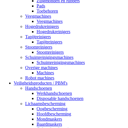
Zuigmonden en rubbers
Pads
Toebehoren
Veegmachines
Veegmachines
Hogedrukreinigers
Hogedrukreinigers
Tapijtreinigers
Tapijtreinigers
Stoomreinigers
Stoomreinigers
Schuimreinigingsmachines
Schuimreinigingsmachines
Overige machines
Machines
Robot machines
Veiligheidsproducten / PBM's
Handschoenen
Werkhandschoenen
Disposable handschoenen
Lichaamsbescherming
Oogbescherming
Hoofdbescherming
Mondmaskers
Baardmaskers