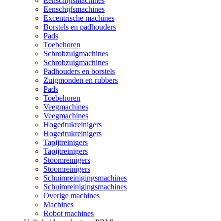
Eenschijfsmachines
Eenschijfsmachines
Excentrische machines
Borstels en padhouders
Pads
Toebehoren
Schrobzuigmachines
Schrobzuigmachines
Padhouders en borstels
Zuigmonden en rubbers
Pads
Toebehoren
Veegmachines
Veegmachines
Hogedrukreinigers
Hogedrukreinigers
Tapijtreinigers
Tapijtreinigers
Stoomreinigers
Stoomreinigers
Schuimreinigingsmachines
Schuimreinigingsmachines
Overige machines
Machines
Robot machines