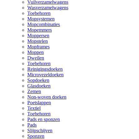
Vuilverzamelwagens
Wasverzamelwagens
Toebehoren
Mopsystemen
Mopcombinaties
Mopemmers
Moppersen
Mopstelen
Mopframes
Moppen
Dweilen
Toebehoren
Reinigingsdoeken
Microvezeldoeken
Sopdoeken
Glasdoeken
Zemen
Non-woven doeken
Poetslappen
Textiel
Toebehoren
Pads en sponzen
Pads
Slijpschijven
Sponzen