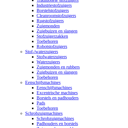
Traditionele stofzuigers
Industriestofzuigers
Borstelstofzuigers
Cleanroomstofzuigers
Rugstofzuigers
Zuigmonden
Zuigbuizen en slangen
Stofzuigerzakken
Toebehoren
Robotstofzuigers
Stof-/waterzuigers
Stofwaterzuigers
Waterzuigers
Zuigmonden en rubbers
Zuigbuizen en slangen
Toebehoren
Eenschijfsmachines
Eenschijfsmachines
Excentrische machines
Borstels en padhouders
Pads
Toebehoren
Schrobzuigmachines
Schrobzuigmachines
Padhouders en borstels