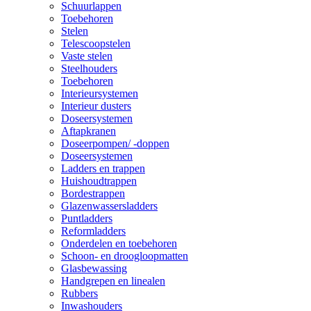
Schuurlappen
Toebehoren
Stelen
Telescoopstelen
Vaste stelen
Steelhouders
Toebehoren
Interieursystemen
Interieur dusters
Doseersystemen
Aftapkranen
Doseerpompen/ -doppen
Doseersystemen
Ladders en trappen
Huishoudtrappen
Bordestrappen
Glazenwassersladders
Puntladders
Reformladders
Onderdelen en toebehoren
Schoon- en droogloopmatten
Glasbewassing
Handgrepen en linealen
Rubbers
Inwashouders