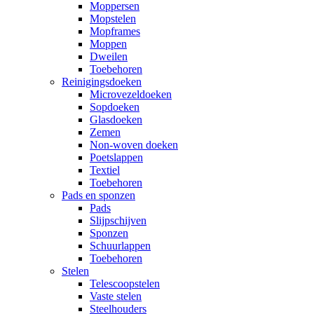
Moppersen
Mopstelen
Mopframes
Moppen
Dweilen
Toebehoren
Reinigingsdoeken
Microvezeldoeken
Sopdoeken
Glasdoeken
Zemen
Non-woven doeken
Poetslappen
Textiel
Toebehoren
Pads en sponzen
Pads
Slijpschijven
Sponzen
Schuurlappen
Toebehoren
Stelen
Telescoopstelen
Vaste stelen
Steelhouders