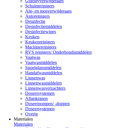
Graffityverwijderaars
Schuimreinigers
Alg- en mosverwijderaars
Autoreinigers
Desinfectie
Desinfectiemiddelen
Desinfectiewipes
Keuken
Keukenreinigers
Machinereinigers
RVS reinigers/ Onderhoudsmiddelen
Vaatwas
Vaatwasmiddelen
Spoelglansmiddelen
Handafwasmiddelen
Linnenwas
Linnenwasmiddelen
Linnenwasverzachters
Doseersystemen
Aftapkranen
Doseerpompen/ -doppen
Doseersystemen
Overig
Materialen
Materialen