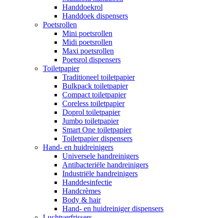
Handdoekrol
Handdoek dispensers
Poetsrollen
Mini poetsrollen
Midi poetsrollen
Maxi poetsrollen
Poetsrol dispensers
Toiletpapier
Traditioneel toiletpapier
Bulkpack toiletpapier
Compact toiletpapier
Coreless toiletpapier
Doprol toiletpapier
Jumbo toiletpapier
Smart One toiletpapier
Toiletpapier dispensers
Hand- en huidreinigers
Universele handreinigers
Antibacteriële handreinigers
Industriële handreinigers
Handdesinfectie
Handcrèmes
Body & hair
Hand- en huidreiniger dispensers
Luchtverfrissers