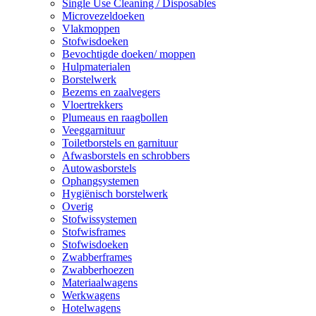
Single Use Cleaning / Disposables
Microvezeldoeken
Vlakmoppen
Stofwisdoeken
Bevochtigde doeken/ moppen
Hulpmaterialen
Borstelwerk
Bezems en zaalvegers
Vloertrekkers
Plumeaus en raagbollen
Veeggarnituur
Toiletborstels en garnituur
Afwasborstels en schrobbers
Autowasborstels
Ophangsystemen
Hygiënisch borstelwerk
Overig
Stofwissystemen
Stofwisframes
Stofwisdoeken
Zwabberframes
Zwabberhoezen
Materiaalwagens
Werkwagens
Hotelwagens