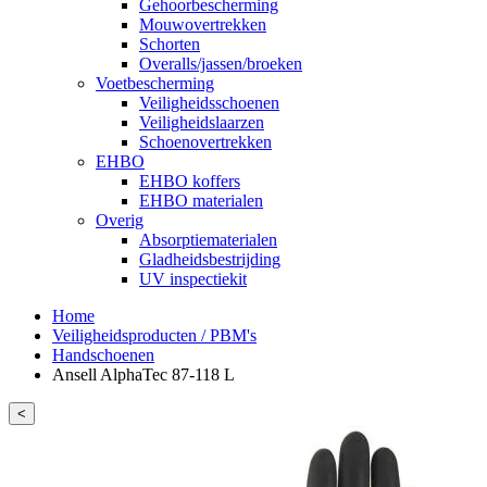
Gehoorbescherming
Mouwovertrekken
Schorten
Overalls/jassen/broeken
Voetbescherming
Veiligheidsschoenen
Veiligheidslaarzen
Schoenovertrekken
EHBO
EHBO koffers
EHBO materialen
Overig
Absorptiematerialen
Gladheidsbestrijding
UV inspectiekit
Home
Veiligheidsproducten / PBM's
Handschoenen
Ansell AlphaTec 87-118 L
<