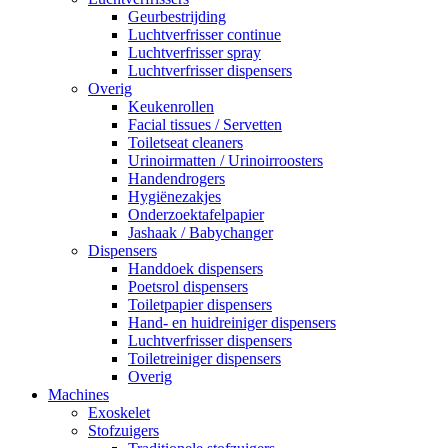
Geurbestrijding
Luchtverfrisser continue
Luchtverfrisser spray
Luchtverfrisser dispensers
Overig
Keukenrollen
Facial tissues / Servetten
Toiletseat cleaners
Urinoirmatten / Urinoirroosters
Handendrogers
Hygiënezakjes
Onderzoektafelpapier
Jashaak / Babychanger
Dispensers
Handdoek dispensers
Poetsrol dispensers
Toiletpapier dispensers
Hand- en huidreiniger dispensers
Luchtverfrisser dispensers
Toiletreiniger dispensers
Overig
Machines
Exoskelet
Stofzuigers