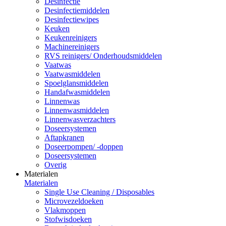
Desinfectie
Desinfectiemiddelen
Desinfectiewipes
Keuken
Keukenreinigers
Machinereinigers
RVS reinigers/ Onderhoudsmiddelen
Vaatwas
Vaatwasmiddelen
Spoelglansmiddelen
Handafwasmiddelen
Linnenwas
Linnenwasmiddelen
Linnenwasverzachters
Doseersystemen
Aftapkranen
Doseerpompen/ -doppen
Doseersystemen
Overig
Materialen
Materialen
Single Use Cleaning / Disposables
Microvezeldoeken
Vlakmoppen
Stofwisdoeken