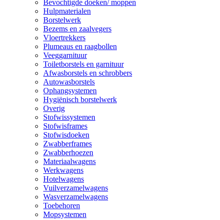
Bevochtigde doeken/ moppen
Hulpmaterialen
Borstelwerk
Bezems en zaalvegers
Vloertrekkers
Plumeaus en raagbollen
Veeggarnituur
Toiletborstels en garnituur
Afwasborstels en schrobbers
Autowasborstels
Ophangsystemen
Hygiënisch borstelwerk
Overig
Stofwissystemen
Stofwisframes
Stofwisdoeken
Zwabberframes
Zwabberhoezen
Materiaalwagens
Werkwagens
Hotelwagens
Vuilverzamelwagens
Wasverzamelwagens
Toebehoren
Mopsystemen