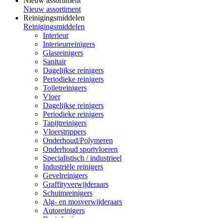
Nieuw assortiment
Nieuw assortiment
Reinigingsmiddelen
Reinigingsmiddelen
Interieur
Interieurreinigers
Glasreinigers
Sanitair
Dagelijkse reinigers
Periodieke reinigers
Toiletreinigers
Vloer
Dagelijkse reinigers
Periodieke reinigers
Tapijtreinigers
Vloerstrippers
Onderhoud/Polymeren
Onderhoud sportvloeren
Specialistisch / industrieel
Industriële reinigers
Gevelreinigers
Graffityverwijderaars
Schuimreinigers
Alg- en mosverwijderaars
Autoreinigers