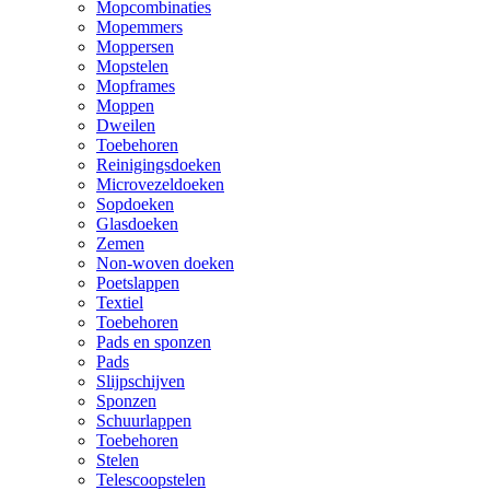
Mopcombinaties
Mopemmers
Moppersen
Mopstelen
Mopframes
Moppen
Dweilen
Toebehoren
Reinigingsdoeken
Microvezeldoeken
Sopdoeken
Glasdoeken
Zemen
Non-woven doeken
Poetslappen
Textiel
Toebehoren
Pads en sponzen
Pads
Slijpschijven
Sponzen
Schuurlappen
Toebehoren
Stelen
Telescoopstelen