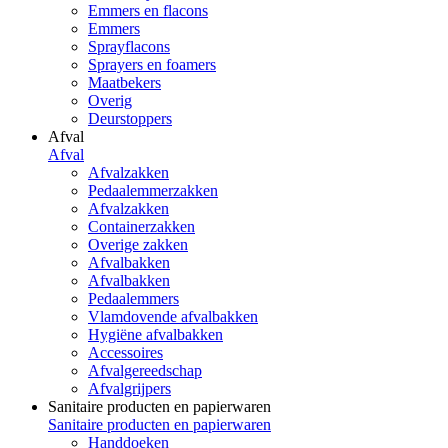
Emmers en flacons
Emmers
Sprayflacons
Sprayers en foamers
Maatbekers
Overig
Deurstoppers
Afval
Afval
Afvalzakken
Pedaalemmerzakken
Afvalzakken
Containerzakken
Overige zakken
Afvalbakken
Afvalbakken
Pedaalemmers
Vlamdovende afvalbakken
Hygiëne afvalbakken
Accessoires
Afvalgereedschap
Afvalgrijpers
Sanitaire producten en papierwaren
Sanitaire producten en papierwaren
Handdoeken