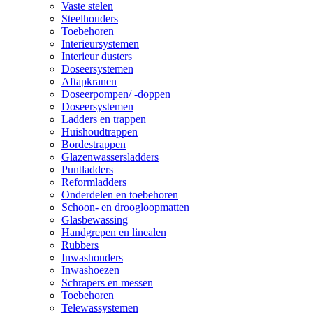
Vaste stelen
Steelhouders
Toebehoren
Interieursystemen
Interieur dusters
Doseersystemen
Aftapkranen
Doseerpompen/ -doppen
Doseersystemen
Ladders en trappen
Huishoudtrappen
Bordestrappen
Glazenwassersladders
Puntladders
Reformladders
Onderdelen en toebehoren
Schoon- en droogloopmatten
Glasbewassing
Handgrepen en linealen
Rubbers
Inwashouders
Inwashoezen
Schrapers en messen
Toebehoren
Telewassystemen