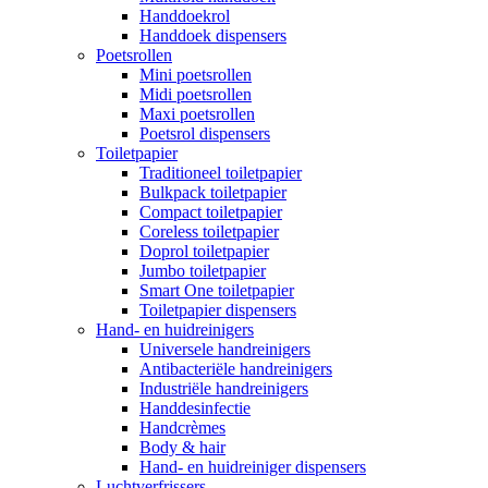
Handdoekrol
Handdoek dispensers
Poetsrollen
Mini poetsrollen
Midi poetsrollen
Maxi poetsrollen
Poetsrol dispensers
Toiletpapier
Traditioneel toiletpapier
Bulkpack toiletpapier
Compact toiletpapier
Coreless toiletpapier
Doprol toiletpapier
Jumbo toiletpapier
Smart One toiletpapier
Toiletpapier dispensers
Hand- en huidreinigers
Universele handreinigers
Antibacteriële handreinigers
Industriële handreinigers
Handdesinfectie
Handcrèmes
Body & hair
Hand- en huidreiniger dispensers
Luchtverfrissers