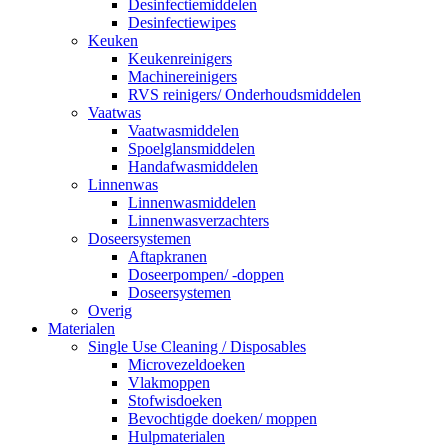
Desinfectiemiddelen
Desinfectiewipes
Keuken
Keukenreinigers
Machinereinigers
RVS reinigers/ Onderhoudsmiddelen
Vaatwas
Vaatwasmiddelen
Spoelglansmiddelen
Handafwasmiddelen
Linnenwas
Linnenwasmiddelen
Linnenwasverzachters
Doseersystemen
Aftapkranen
Doseerpompen/ -doppen
Doseersystemen
Overig
Materialen
Single Use Cleaning / Disposables
Microvezeldoeken
Vlakmoppen
Stofwisdoeken
Bevochtigde doeken/ moppen
Hulpmaterialen