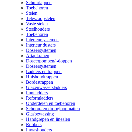
Schuurlappen
Toebehoren
Stelen
Telescoopstelen
Vaste stelen
Steelhouders
Toebehoren
Interieursystemen
Interieur dusters
Doseersystemen
Aftapkranen
Doseerpompen/ -doppen
Doseersystemen
Ladders en trappen
Huishoudtrappen
Bordestrappen
Glazenwassersladders
Puntladders
Reformladders
Onderdelen en toebehoren
Schoon- en droogloopmatten
Glasbewassing
Handgrepen en linealen
Rubbers
Inwashouders