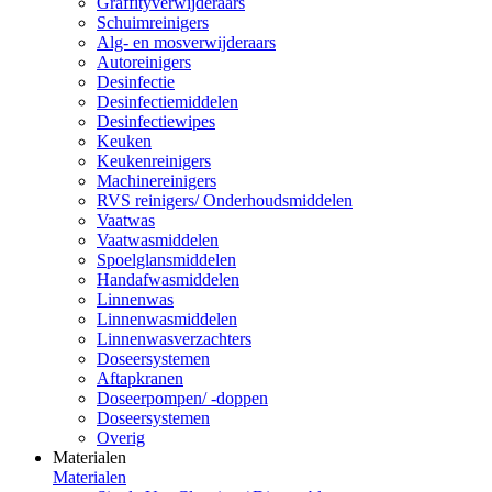
Graffityverwijderaars
Schuimreinigers
Alg- en mosverwijderaars
Autoreinigers
Desinfectie
Desinfectiemiddelen
Desinfectiewipes
Keuken
Keukenreinigers
Machinereinigers
RVS reinigers/ Onderhoudsmiddelen
Vaatwas
Vaatwasmiddelen
Spoelglansmiddelen
Handafwasmiddelen
Linnenwas
Linnenwasmiddelen
Linnenwasverzachters
Doseersystemen
Aftapkranen
Doseerpompen/ -doppen
Doseersystemen
Overig
Materialen
Materialen