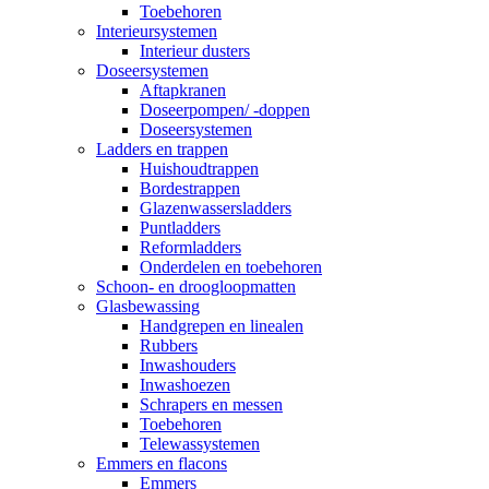
Toebehoren
Interieursystemen
Interieur dusters
Doseersystemen
Aftapkranen
Doseerpompen/ -doppen
Doseersystemen
Ladders en trappen
Huishoudtrappen
Bordestrappen
Glazenwassersladders
Puntladders
Reformladders
Onderdelen en toebehoren
Schoon- en droogloopmatten
Glasbewassing
Handgrepen en linealen
Rubbers
Inwashouders
Inwashoezen
Schrapers en messen
Toebehoren
Telewassystemen
Emmers en flacons
Emmers