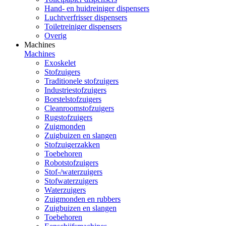
Hand- en huidreiniger dispensers
Luchtverfrisser dispensers
Toiletreiniger dispensers
Overig
Machines
Machines
Exoskelet
Stofzuigers
Traditionele stofzuigers
Industriestofzuigers
Borstelstofzuigers
Cleanroomstofzuigers
Rugstofzuigers
Zuigmonden
Zuigbuizen en slangen
Stofzuigerzakken
Toebehoren
Robotstofzuigers
Stof-/waterzuigers
Stofwaterzuigers
Waterzuigers
Zuigmonden en rubbers
Zuigbuizen en slangen
Toebehoren