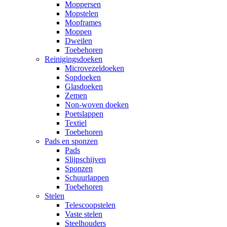
Moppersen
Mopstelen
Mopframes
Moppen
Dweilen
Toebehoren
Reinigingsdoeken
Microvezeldoeken
Sopdoeken
Glasdoeken
Zemen
Non-woven doeken
Poetslappen
Textiel
Toebehoren
Pads en sponzen
Pads
Slijpschijven
Sponzen
Schuurlappen
Toebehoren
Stelen
Telescoopstelen
Vaste stelen
Steelhouders