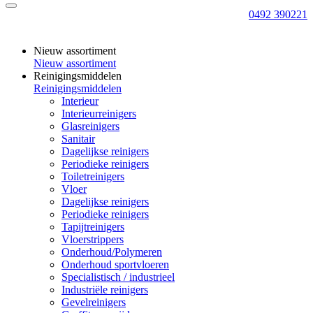
0492 390221
Nieuw assortiment
Nieuw assortiment
Reinigingsmiddelen
Reinigingsmiddelen
Interieur
Interieurreinigers
Glasreinigers
Sanitair
Dagelijkse reinigers
Periodieke reinigers
Toiletreinigers
Vloer
Dagelijkse reinigers
Periodieke reinigers
Tapijtreinigers
Vloerstrippers
Onderhoud/Polymeren
Onderhoud sportvloeren
Specialistisch / industrieel
Industriële reinigers
Gevelreinigers