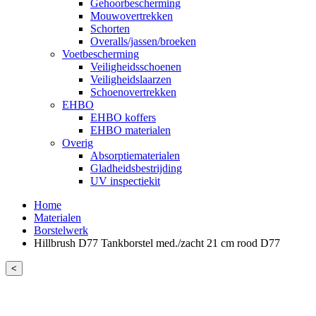
Gehoorbescherming
Mouwovertrekken
Schorten
Overalls/jassen/broeken
Voetbescherming
Veiligheidsschoenen
Veiligheidslaarzen
Schoenovertrekken
EHBO
EHBO koffers
EHBO materialen
Overig
Absorptiematerialen
Gladheidsbestrijding
UV inspectiekit
Home
Materialen
Borstelwerk
Hillbrush D77 Tankborstel med./zacht 21 cm rood D77
<