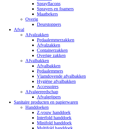
Sprayflacons
Sprayers en foamers
Maatbekers
Overig
Deurstoppers
Afval
Afvalzakken
Pedaalemmerzakken
Afvalzakken
Containerzakken
Overige zakken
Afvalbakken
Afvalbakken
Pedaalemmers
Vlamdovende afvalbakken
Hygiëne afvalbakken
Accessoires
Afvalgereedschap
Afvalgrijpers
Sanitaire producten en papierwaren
Handdoeken
Z-vouw handdoek
Interfold handdoek
Minifold handdoek
Multifold handdoek