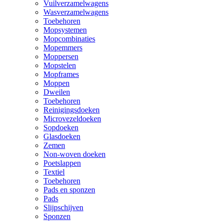
Vuilverzamelwagens
Wasverzamelwagens
Toebehoren
Mopsystemen
Mopcombinaties
Mopemmers
Moppersen
Mopstelen
Mopframes
Moppen
Dweilen
Toebehoren
Reinigingsdoeken
Microvezeldoeken
Sopdoeken
Glasdoeken
Zemen
Non-woven doeken
Poetslappen
Textiel
Toebehoren
Pads en sponzen
Pads
Slijpschijven
Sponzen