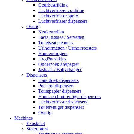
Geurbestrijding
Luchtverfrisser continue
Luchtverfrisser spray
Luchtverfrisser dispensers
Overig
Keukenrollen
Facial tissues / Servetten
Toiletseat cleaners
Urinoirmatten / Urinoirroosters
Handendrogers
Hygiënezakjes
Onderzoektafelpapier
Jashaak / Babychanger
Dispensers
Handdoek dispensers
Poetsrol dispensers
Toiletpapier dispensers
Hand- en huidreiniger dispensers
Luchtverfrisser dispensers
Toiletreiniger dispensers
Overig
Machines
Exoskelet
Stofzuigers