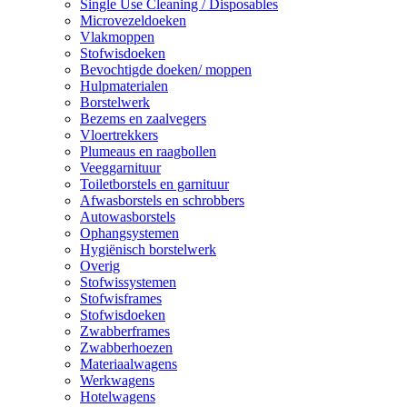
Single Use Cleaning / Disposables
Microvezeldoeken
Vlakmoppen
Stofwisdoeken
Bevochtigde doeken/ moppen
Hulpmaterialen
Borstelwerk
Bezems en zaalvegers
Vloertrekkers
Plumeaus en raagbollen
Veeggarnituur
Toiletborstels en garnituur
Afwasborstels en schrobbers
Autowasborstels
Ophangsystemen
Hygiënisch borstelwerk
Overig
Stofwissystemen
Stofwisframes
Stofwisdoeken
Zwabberframes
Zwabberhoezen
Materiaalwagens
Werkwagens
Hotelwagens