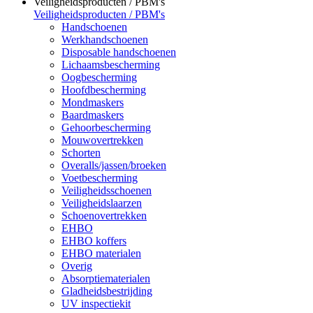
Veiligheidsproducten / PBM's
Veiligheidsproducten / PBM's
Handschoenen
Werkhandschoenen
Disposable handschoenen
Lichaamsbescherming
Oogbescherming
Hoofdbescherming
Mondmaskers
Baardmaskers
Gehoorbescherming
Mouwovertrekken
Schorten
Overalls/jassen/broeken
Voetbescherming
Veiligheidsschoenen
Veiligheidslaarzen
Schoenovertrekken
EHBO
EHBO koffers
EHBO materialen
Overig
Absorptiematerialen
Gladheidsbestrijding
UV inspectiekit