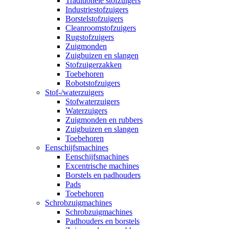
Traditionele stofzuigers
Industriestofzuigers
Borstelstofzuigers
Cleanroomstofzuigers
Rugstofzuigers
Zuigmonden
Zuigbuizen en slangen
Stofzuigerzakken
Toebehoren
Robotstofzuigers
Stof-/waterzuigers
Stofwaterzuigers
Waterzuigers
Zuigmonden en rubbers
Zuigbuizen en slangen
Toebehoren
Eenschijfsmachines
Eenschijfsmachines
Excentrische machines
Borstels en padhouders
Pads
Toebehoren
Schrobzuigmachines
Schrobzuigmachines
Padhouders en borstels