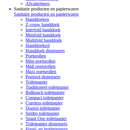
Afvalgrijpers
Sanitaire producten en papierwaren
Sanitaire producten en papierwaren
Handdoeken
Z-vouw handdoek
Interfold handdoek
Minifold handdoek
Multifold handdoek
Handdoekrol
Handdoek dispensers
Poetsrollen
Mini poetsrollen
Midi poetsrollen
Maxi poetsrollen
Poetsrol dispensers
Toiletpapier
Traditioneel toiletpapier
Bulkpack toiletpapier
Compact toiletpapier
Coreless toiletpapier
Doprol toiletpapier
Jumbo toiletpapier
Smart One toiletpapier
Toiletpapier dispensers
Hand- en huidreinigers