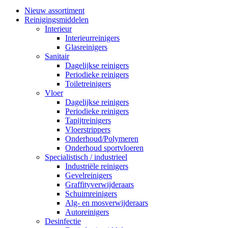
Nieuw assortiment
Reinigingsmiddelen
Interieur
Interieurreinigers
Glasreinigers
Sanitair
Dagelijkse reinigers
Periodieke reinigers
Toiletreinigers
Vloer
Dagelijkse reinigers
Periodieke reinigers
Tapijtreinigers
Vloerstrippers
Onderhoud/Polymeren
Onderhoud sportvloeren
Specialistisch / industrieel
Industriële reinigers
Gevelreinigers
Graffityverwijderaars
Schuimreinigers
Alg- en mosverwijderaars
Autoreinigers
Desinfectie