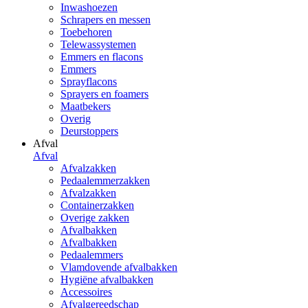
Inwashoezen
Schrapers en messen
Toebehoren
Telewassystemen
Emmers en flacons
Emmers
Sprayflacons
Sprayers en foamers
Maatbekers
Overig
Deurstoppers
Afval
Afval
Afvalzakken
Pedaalemmerzakken
Afvalzakken
Containerzakken
Overige zakken
Afvalbakken
Afvalbakken
Pedaalemmers
Vlamdovende afvalbakken
Hygiëne afvalbakken
Accessoires
Afvalgereedschap