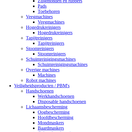
Zuigmonden en rubbers
Pads
Toebehoren
Veegmachines
Veegmachines
Hogedrukreinigers
Hogedrukreinigers
Tapijtreinigers
Tapijtreinigers
Stoomreinigers
Stoomreinigers
Schuimreinigingsmachines
Schuimreinigingsmachines
Overige machines
Machines
Robot machines
Veiligheidsproducten / PBM's
Handschoenen
Werkhandschoenen
Disposable handschoenen
Lichaamsbescherming
Oogbescherming
Hoofdbescherming
Mondmaskers
Baardmaskers