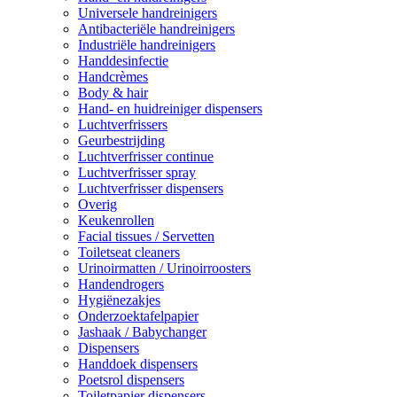
Universele handreinigers
Antibacteriële handreinigers
Industriële handreinigers
Handdesinfectie
Handcrèmes
Body & hair
Hand- en huidreiniger dispensers
Luchtverfrissers
Geurbestrijding
Luchtverfrisser continue
Luchtverfrisser spray
Luchtverfrisser dispensers
Overig
Keukenrollen
Facial tissues / Servetten
Toiletseat cleaners
Urinoirmatten / Urinoirroosters
Handendrogers
Hygiënezakjes
Onderzoektafelpapier
Jashaak / Babychanger
Dispensers
Handdoek dispensers
Poetsrol dispensers
Toiletpapier dispensers