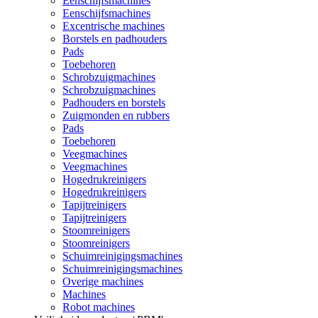
Eenschijfsmachines
Eenschijfsmachines
Excentrische machines
Borstels en padhouders
Pads
Toebehoren
Schrobzuigmachines
Schrobzuigmachines
Padhouders en borstels
Zuigmonden en rubbers
Pads
Toebehoren
Veegmachines
Veegmachines
Hogedrukreinigers
Hogedrukreinigers
Tapijtreinigers
Tapijtreinigers
Stoomreinigers
Stoomreinigers
Schuimreinigingsmachines
Schuimreinigingsmachines
Overige machines
Machines
Robot machines