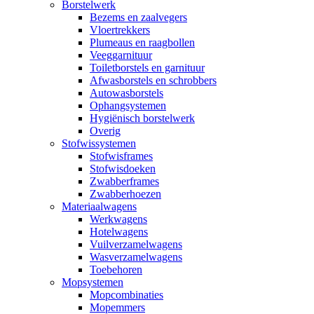
Borstelwerk
Bezems en zaalvegers
Vloertrekkers
Plumeaus en raagbollen
Veeggarnituur
Toiletborstels en garnituur
Afwasborstels en schrobbers
Autowasborstels
Ophangsystemen
Hygiënisch borstelwerk
Overig
Stofwissystemen
Stofwisframes
Stofwisdoeken
Zwabberframes
Zwabberhoezen
Materiaalwagens
Werkwagens
Hotelwagens
Vuilverzamelwagens
Wasverzamelwagens
Toebehoren
Mopsystemen
Mopcombinaties
Mopemmers